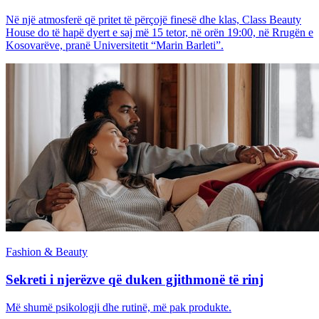
Në një atmosferë që pritet të përçojë finesë dhe klas, Class Beauty
House do të hapë dyert e saj më 15 tetor, në orën 19:00, në Rrugën e
Kosovarëve, pranë Universitetit “Marin Barleti”.
Fashion & Beauty
Sekreti i njerëzve që duken gjithmonë të rinj
Më shumë psikologji dhe rutinë, më pak produkte.