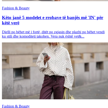
Fashion & Beauty
Këto janë 5 modelet e rrobave të banjës më 'IN' për
këtë verë
Dielli po bëhet më i fortë, ditët po zgjasin dhe plazhi po bëhet vendi
ku stili dhe komoditeti takohen. Vera nuk është vet&...
Fashion & Beauty