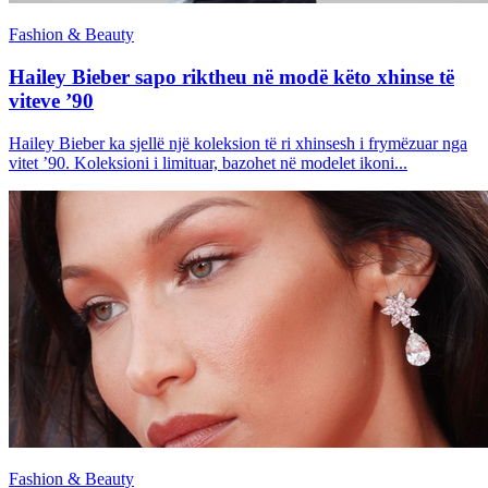
Fashion & Beauty
Hailey Bieber sapo riktheu në modë këto xhinse të
viteve ’90
Hailey Bieber ka sjellë një koleksion të ri xhinsesh i frymëzuar nga
vitet ’90. Koleksioni i limituar, bazohet në modelet ikoni...
Fashion & Beauty