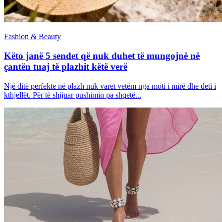
Fashion & Beauty
Këto janë 5 sendet që nuk duhet të mungojnë në
çantën tuaj të plazhit këtë verë
Një ditë perfekte në plazh nuk varet vetëm nga moti i mirë dhe deti i
kthjellët. Për të shijuar pushimin pa shqetë...