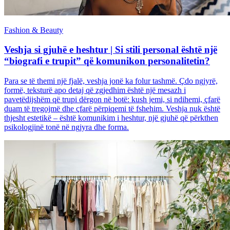
Fashion & Beauty
Veshja si gjuhë e heshtur | Si stili personal është një
“biografi e trupit” që komunikon personalitetin?
Para se të themi një fjalë, veshja jonë ka folur tashmë. Çdo ngjyrë,
formë, teksturë apo detaj që zgjedhim është një mesazh i
pavetëdijshëm që trupi dërgon në botë: kush jemi, si ndihemi, çfarë
duam të tregojmë dhe çfarë përpiqemi të fshehim. Veshja nuk është
thjesht estetikë – është komunikim i heshtur, një gjuhë që përkthen
psikologjinë tonë në ngjyra dhe forma.