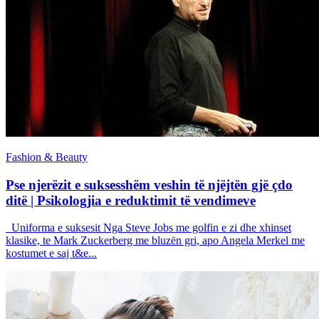
Fashion & Beauty
Pse njerëzit e suksesshëm veshin të njëjtën gjë çdo
ditë | Psikologjia e reduktimit të vendimeve
Uniforma e suksesit Nga Steve Jobs me golfin e zi dhe xhinset
klasike, te Mark Zuckerberg me bluzën gri, apo Angela Merkel me
kostumet e saj t&e...