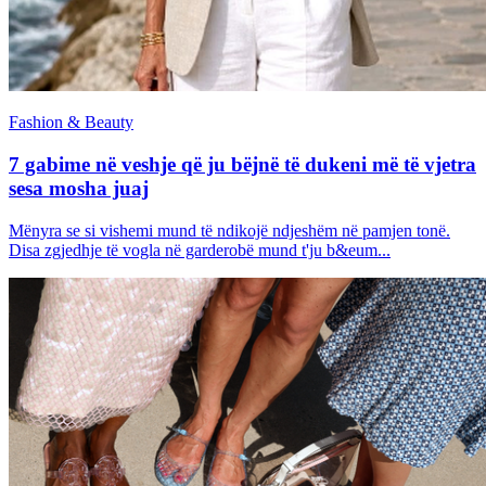
Fashion & Beauty
7 gabime në veshje që ju bëjnë të dukeni më të vjetra
sesa mosha juaj
Mënyra se si vishemi mund të ndikojë ndjeshëm në pamjen tonë.
Disa zgjedhje të vogla në garderobë mund t'ju b&eum...