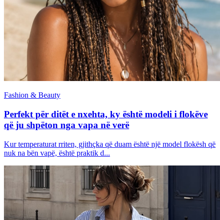
Fashion & Beauty
Perfekt për ditët e nxehta, ky është modeli i flokëve
që ju shpëton nga vapa në verë
Kur temperaturat rriten, gjithçka që duam është një model flokësh që
nuk na bën vapë, është praktik d...