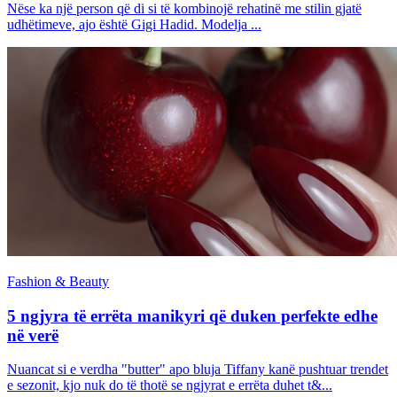
Nëse ka një person që di si të kombinojë rehatinë me stilin gjatë
udhëtimeve, ajo është Gigi Hadid. Modelja ...
Fashion & Beauty
5 ngjyra të errëta manikyri që duken perfekte edhe
në verë
Nuancat si e verdha "butter" apo bluja Tiffany kanë pushtuar trendet
e sezonit, kjo nuk do të thotë se ngjyrat e errëta duhet t&...