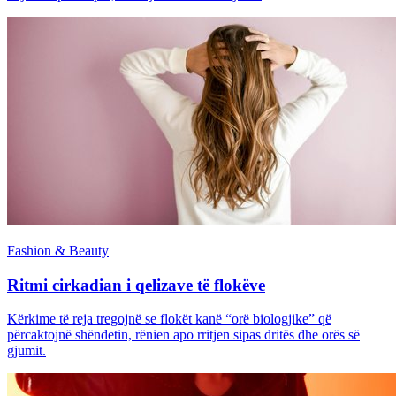
Fashion & Beauty
Ritmi cirkadian i qelizave të flokëve
Kërkime të reja tregojnë se flokët kanë “orë biologjike” që
përcaktojnë shëndetin, rënien apo rritjen sipas dritës dhe orës së
gjumit.