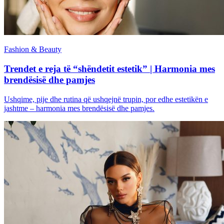
Fashion & Beauty
Trendet e reja të “shëndetit estetik” | Harmonia mes
brendësisë dhe pamjes
Ushqime, pije dhe rutina që ushqejnë trupin, por edhe estetikën e
jashtme – harmonia mes brendësisë dhe pamjes.