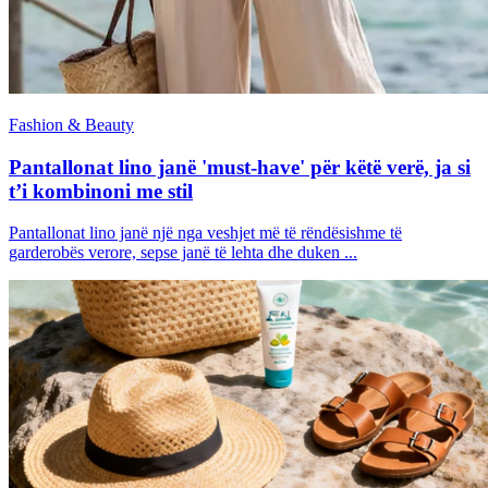
Fashion & Beauty
Pantallonat lino janë 'must-have' për këtë verë, ja si
t’i kombinoni me stil
Pantallonat lino janë një nga veshjet më të rëndësishme të
garderobës verore, sepse janë të lehta dhe duken ...