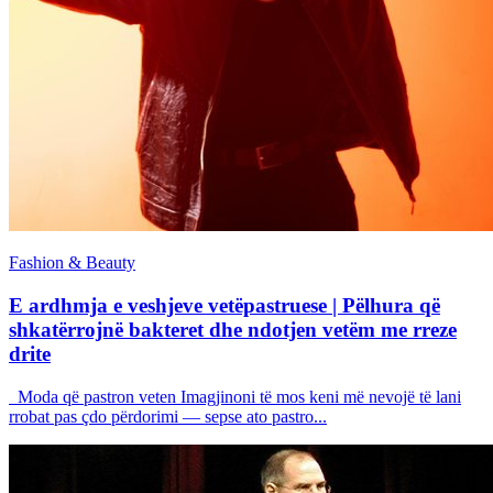
Fashion & Beauty
E ardhmja e veshjeve vetëpastruese | Pëlhura që
shkatërrojnë bakteret dhe ndotjen vetëm me rreze
drite
Moda që pastron veten Imagjinoni të mos keni më nevojë të lani
rrobat pas çdo përdorimi — sepse ato pastro...