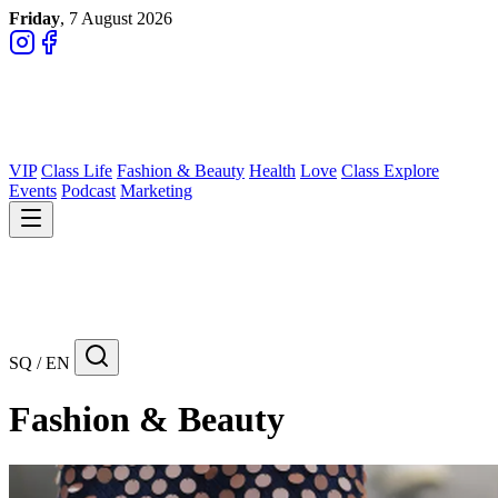
Friday
, 7 August 2026
VIP
Class Life
Fashion & Beauty
Health
Love
Class Explore
Events
Podcast
Marketing
SQ / EN
Fashion & Beauty