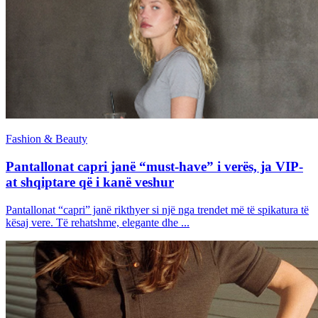
Fashion & Beauty
Pantallonat capri janë “must-have” i verës, ja VIP-
at shqiptare që i kanë veshur
Pantallonat “capri” janë rikthyer si një nga trendet më të spikatura të
kësaj vere. Të rehatshme, elegante dhe ...