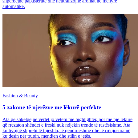
shpërbëjnë papastërtitë dhe neutralizojnë aromat në mënyrë
automatike.
Fashion & Beauty
5 zakone të njerëzve me lëkurë perfekte
Ata që shkëlqejnë vërtet jo vetëm me highlighter, por me një lëkurë
që rrezaton shëndet e freski nuk ndjekin trende të rastësishme. Ata
kultivojnë shprehi të thjeshta, të qëndrueshme dhe të rrënjosura në
kujdesin për trupin, mendjen dhe stilin e jetës.