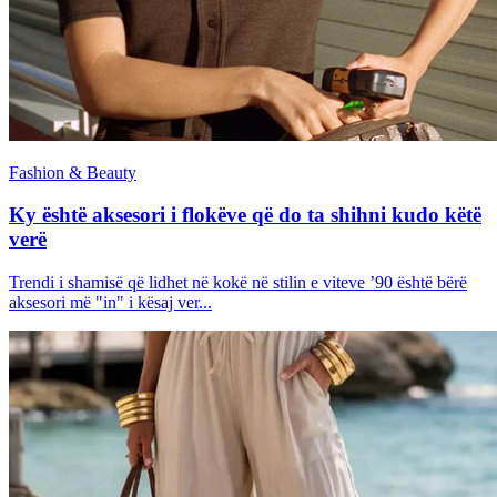
Fashion & Beauty
Ky është aksesori i flokëve që do ta shihni kudo këtë
verë
Trendi i shamisë që lidhet në kokë në stilin e viteve ’90 është bërë
aksesori më "in" i kësaj ver...