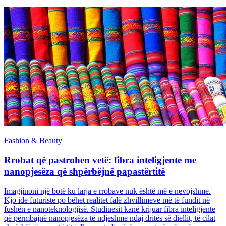
Fashion & Beauty
Rrobat që pastrohen vetë: fibra inteligjente me
nanopjesëza që shpërbëjnë papastërtitë
Imagjinoni një botë ku larja e rrobave nuk është më e nevojshme.
Kjo ide futuriste po bëhet realitet falë zhvillimeve më të fundit në
fushën e nanoteknologjisë. Studiuesit kanë krijuar fibra inteligjente
që përmbajnë nanopjesëza të ndjeshme ndaj dritës së diellit, të cilat