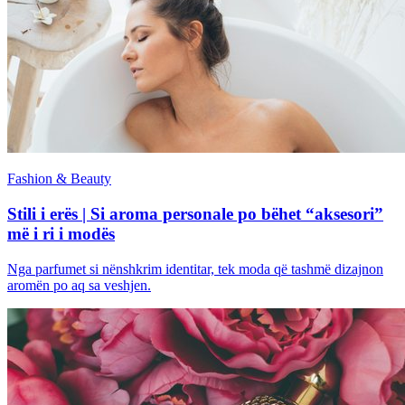
Fashion & Beauty
Stili i erës | Si aroma personale po bëhet “aksesori”
më i ri i modës
Nga parfumet si nënshkrim identitar, tek moda që tashmë dizajnon
aromën po aq sa veshjen.