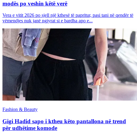
modës po veshin këtë verë
Vera e vitit 2026 po sjell një kthesë të papritur, pasi tani në qendër të
vëmendjes nuk janë ngjyrat si e bardha apo e...
Fashion & Beauty
Gigi Hadid sapo i ktheu këto pantallona në trend
për udhëtime komode