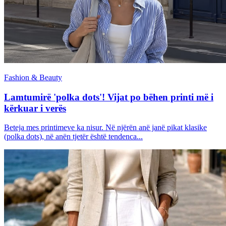
Fashion & Beauty
Lamtumirë 'polka dots'! Vijat po bëhen printi më i
kërkuar i verës
Beteja mes printimeve ka nisur. Në njërën anë janë pikat klasike
(polka dots), në anën tjetër është tendenca...