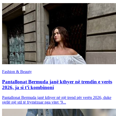
Fashion & Beauty
Pantallonat Bermuda janë kthyer në trendin e verës
2026, ja si t’i kombinoni
Pantallonat Bermuda janë kthyer në një trend për verën 2026, duke
sjellë një stil të frymëzuar nga vitet ’9...