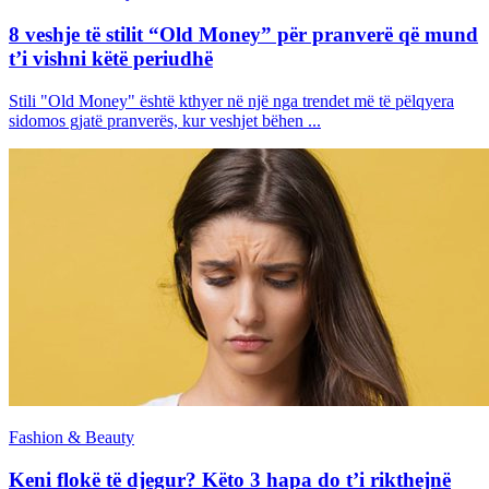
8 veshje të stilit “Old Money” për pranverë që mund
t’i vishni këtë periudhë
Stili "Old Money" është kthyer në një nga trendet më të pëlqyera
sidomos gjatë pranverës, kur veshjet bëhen ...
Fashion & Beauty
Keni flokë të djegur? Këto 3 hapa do t’i rikthejnë