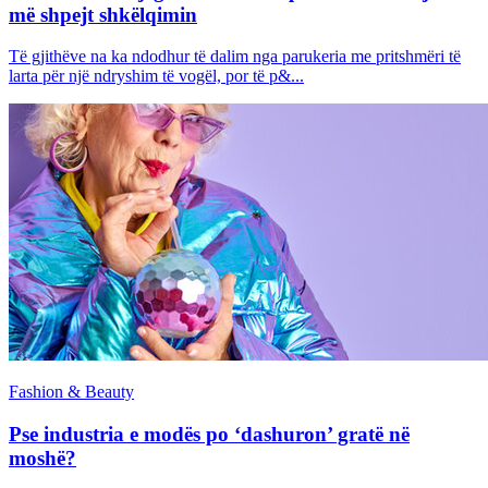
më shpejt shkëlqimin
Të gjithëve na ka ndodhur të dalim nga parukeria me pritshmëri të
larta për një ndryshim të vogël, por të p&...
Fashion & Beauty
Pse industria e modës po ‘dashuron’ gratë në
moshë?