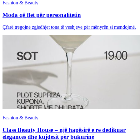
Fashion & Beauty
Moda që flet për personalitetin
Çfarë tregojnë zgjedhjet tona të veshjeve për mënyrën si mendojmë.
Fashion & Beauty
Class Beauty House – një hapësirë e re dedikuar
elegancës dhe kujdesit për bukurinë