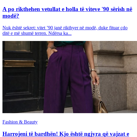
A po rikthehen vetullat e holla të viteve '90 sërish në
modë?
Nuk është sekret: vitet ’90 janë rikthyer në modë, duke fituar çdo
ditë e më shumë terren. Ndërsa ka...
Fashion & Beauty
Harrojeni të bardhën! Kjo është ngjyra që vajzat e