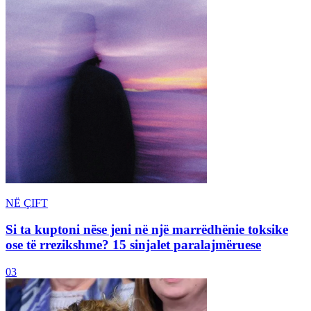
NË ÇIFT
Si ta kuptoni nëse jeni në një marrëdhënie toksike
ose të rrezikshme? 15 sinjalet paralajmëruese