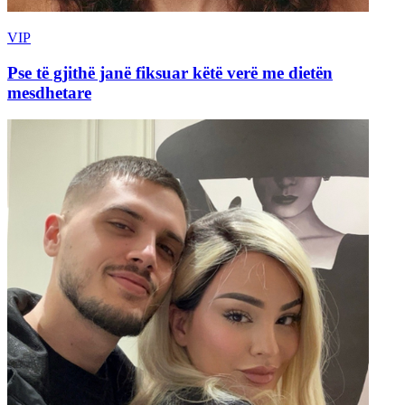
VIP
Pse të gjithë janë fiksuar këtë verë me dietën
mesdhetare