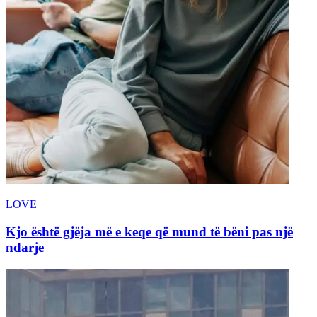
LOVE
Kjo është gjëja më e keqe që mund të bëni pas një
ndarje