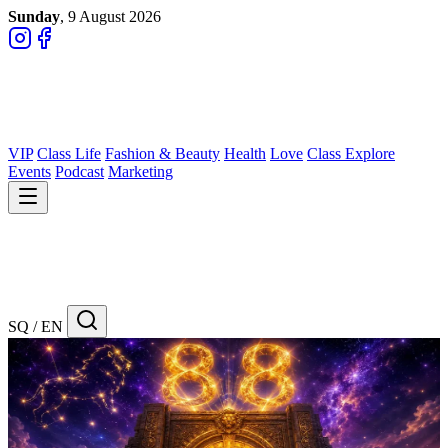
Sunday
, 9 August 2026
VIP
Class Life
Fashion & Beauty
Health
Love
Class Explore
Events
Podcast
Marketing
SQ / EN