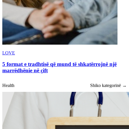
LOVE
5 format e tradhtisë që mund të shkatërrojnë një
marrëdhënie në çift
Health
Shiko kategorinë →