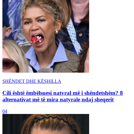
SHËNDET DHE KËSHILLA
Cili është ëmbëlsuesi natyral më i shëndetshëm? 8
alternativat më të mira natyrale ndaj sheqerit