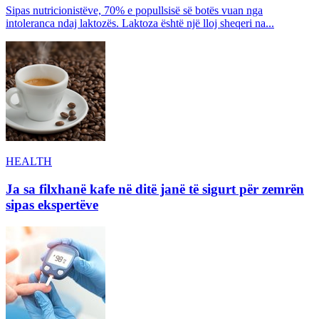
Sipas nutricionistëve, 70% e popullsisë së botës vuan nga
intoleranca ndaj laktozës. Laktoza është një lloj sheqeri na...
HEALTH
Ja sa filxhanë kafe në ditë janë të sigurt për zemrën
sipas ekspertëve