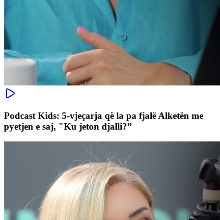
Podcast Kids: 5-vjeçarja që la pa fjalë Alketën me
pyetjen e saj, "Ku jeton djalli?”