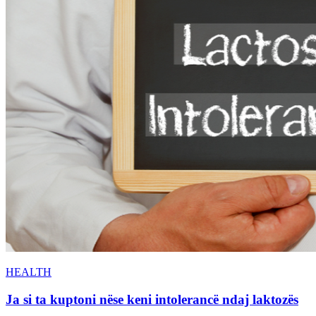
HEALTH
Ja si ta kuptoni nëse keni intolerancë ndaj laktozës