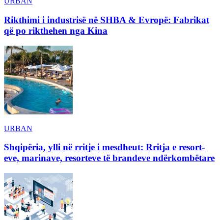
URBAN
Rikthimi i industrisë në SHBA & Evropë: Fabrikat
që po rikthehen nga Kina
URBAN
Shqipëria, ylli në rritje i mesdheut: Rritja e resort-
eve, marinave, resorteve të brandeve ndërkombëtare