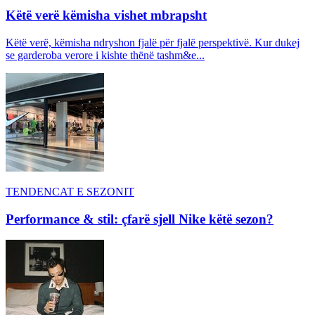
Këtë verë këmisha vishet mbrapsht
Këtë verë, këmisha ndryshon fjalë për fjalë perspektivë. Kur dukej
se garderoba verore i kishte thënë tashm&e...
TENDENCAT E SEZONIT
Performance & stil: çfarë sjell Nike këtë sezon?