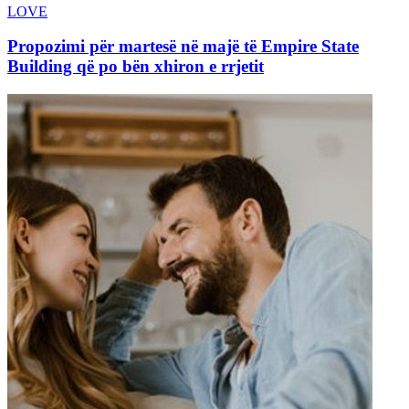
LOVE
Propozimi për martesë në majë të Empire State
Building që po bën xhiron e rrjetit