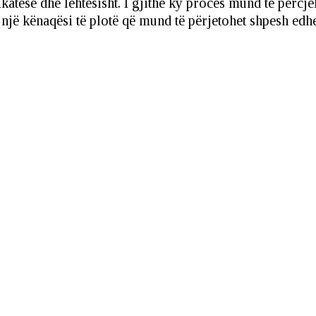
tesë dhe lehtësisht. I gjithë ky proces mund të përcjell
ë një kënaqësi të plotë që mund të përjetohet shpesh e