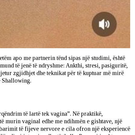
etëm apo me partnerin tënd sipas një studimi, është
und të jenë të ndryshme: Ankthi, stresi, pasiguritë,
jetur zgjidhjet dhe teknikat për të kuptuar më mirë
ë Shallowing.
qëndrim të lartë tek vagina”. Në praktikë,
të murin vaginal edhe me ndihmën e gishtave, një
barimit të fijeve nervore e cila ofron një eksperiencë