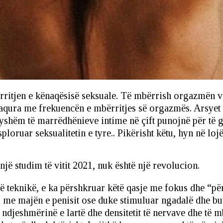
rritjen e kënaqësisë seksuale. Të mbërrish orgazmën v
aqura me frekuencën e mbërritjes së orgazmës. Arsyet m
dryshëm të marrëdhënieve intime në çift punojnë për të g
loruar seksualitetin e tyre.. Pikërisht këtu, hyn në loj
një studim të vitit 2021, nuk është një revolucion.
ë teknikë, e ka përshkruar këtë qasje me fokus dhe “për
 me majën e penisit ose duke stimuluar ngadalë dhe bu
 ndjeshmërinë e lartë dhe densitetit të nervave dhe të m