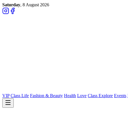
Saturday
, 8 August 2026
VIP
Class Life
Fashion & Beauty
Health
Love
Class Explore
Events