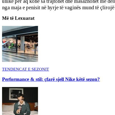
unike për aq kohë sa trajtohet dhe masazhohet me delika
nga maja e penisit në hyrje të vaginës mund të çliroj
Më të Lexuarat
TENDENCAT E SEZONIT
Performance & stil: çfarë sjell Nike këtë sezon?