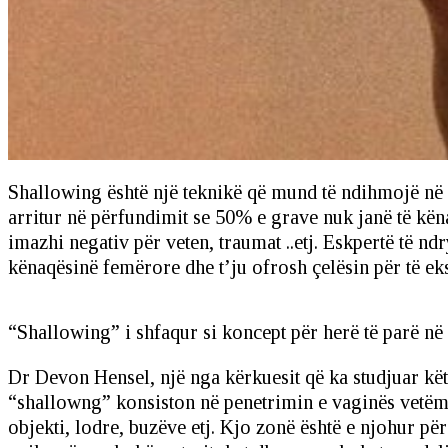
Shallowing është një teknikë që mund të ndihmojë në 
arritur në përfundimit se 50% e grave nuk janë të kën
imazhi negativ për veten, traumat ..etj. Eskpertë të n
kënaqësinë femërore dhe t’ju ofrosh çelësin për të eksp
“Shallowing” i shfaqur si koncept për herë të parë në 
Dr Devon Hensel, një nga kërkuesit që ka studjuar kët
“shallowng” konsiston në penetrimin e vaginës vetëm
objekti, lodre, buzëve etj. Kjo zonë është e njohur për