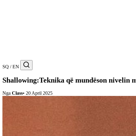
SQ / EN
Shallowing:Teknika që mundëson nivelin më 
Nga
Class
•
20 April 2025