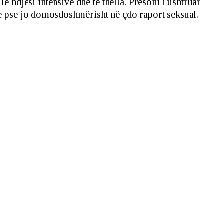
ë ndjesi intensive dhe të thella. Presoni i ushtruar
dhe pse jo domosdoshmërisht në çdo raport seksual.