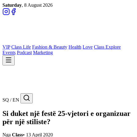
Saturday
, 8 August 2026
VIP
Class Life
Fashion & Beauty
Health
Love
Class Explore
Events
Podcast
Marketing
SQ / EN
Si duket një festë 25-vjetori e organizuar
për një stiliste?
Nga
Class
•
13 April 2020