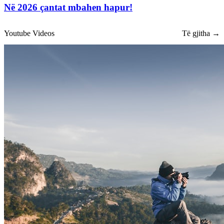
Në 2026 çantat mbahen hapur!
Youtube Videos
Të gjitha →