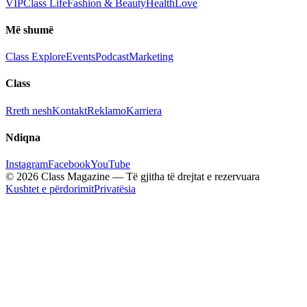
VIP
Class Life
Fashion & Beauty
Health
Love
Më shumë
Class Explore
Events
Podcast
Marketing
Class
Rreth nesh
Kontakt
Reklamo
Karriera
Ndiqna
Instagram
Facebook
YouTube
© 2026 Class Magazine — Të gjitha të drejtat e rezervuara
Kushtet e përdorimit
Privatësia