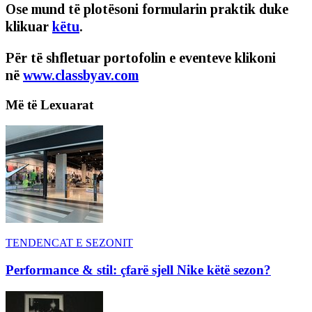
Ose mund të plotësoni formularin praktik duke
klikuar
këtu
.
Për të shfletuar portofolin e eventeve klikoni
në
www.classbyav.com
Më të Lexuarat
TENDENCAT E SEZONIT
Performance & stil: çfarë sjell Nike këtë sezon?