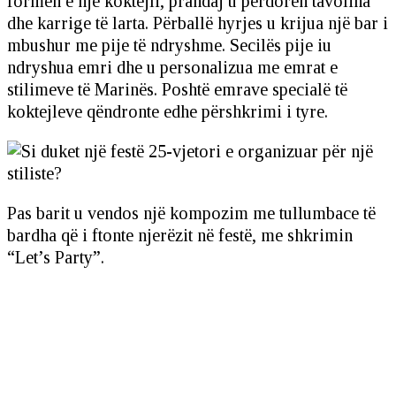
formën e një koktejli, prandaj u përdorën tavolina
dhe karrige të larta. Përballë hyrjes u krijua një bar i
mbushur me pije të ndryshme. Secilës pije iu
ndryshua emri dhe u personalizua me emrat e
stilimeve të Marinës. Poshtë emrave specialë të
koktejleve qëndronte edhe përshkrimi i tyre.
Pas barit u vendos një kompozim me tullumbace të
bardha që i ftonte njerëzit në festë, me shkrimin
“Let’s Party”.