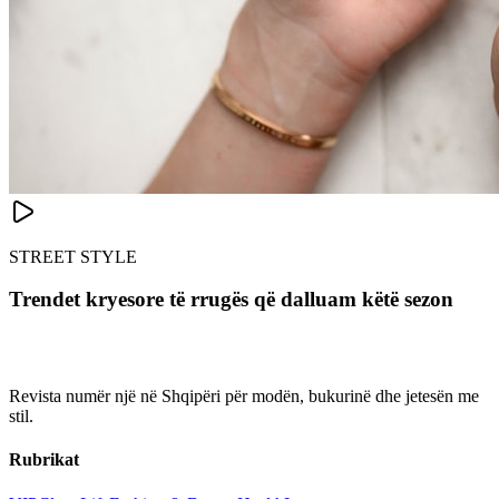
STREET STYLE
Trendet kryesore të rrugës që dalluam këtë sezon
Revista numër një në Shqipëri për modën, bukurinë dhe jetesën me
stil.
Rubrikat