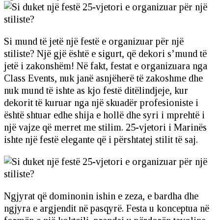
Si mund të jetë një festë e organizuar për një
stiliste? Një gjë është e sigurt, që dekori s’mund të
jetë i zakonshëm! Në fakt, festat e organizuara nga
Class Events, nuk janë asnjëherë të zakoshme dhe
nuk mund të ishte as kjo festë ditëlindjeje, kur
dekorit të kuruar nga një skuadër profesioniste i
është shtuar edhe shija e hollë dhe syri i mprehtë i
një vajze që merret me stilim. 25-vjetori i Marinës
ishte një festë elegante që i përshtatej stilit të saj.
Ngjyrat që dominonin ishin e zeza, e bardha dhe
ngjyra e argjendit në pasqyrë. Festa u konceptua në