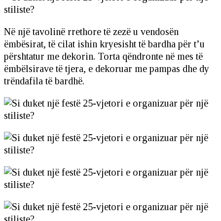
Në një tavolinë rrethore të zezë u vendosën
ëmbësirat, të cilat ishin kryesisht të bardha për t’u
përshtatur me dekorin. Torta qëndronte në mes të
ëmbëlsirave të tjera, e dekoruar me pampas dhe dy
trëndafila të bardhë.