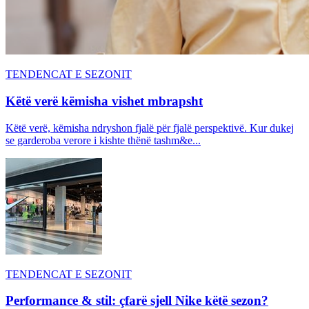
TENDENCAT E SEZONIT
Këtë verë këmisha vishet mbrapsht
Këtë verë, këmisha ndryshon fjalë për fjalë perspektivë. Kur dukej
se garderoba verore i kishte thënë tashm&e...
TENDENCAT E SEZONIT
Performance & stil: çfarë sjell Nike këtë sezon?