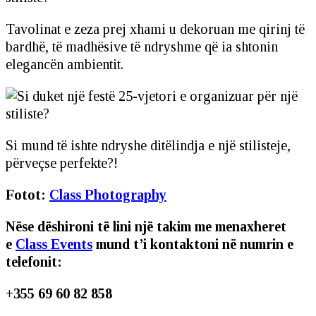
Tavolinat e zeza prej xhami u dekoruan me qirinj të
bardhë, të madhësive të ndryshme që ia shtonin
elegancën ambientit.
Si mund të ishte ndryshe ditëlindja e një stilisteje,
përveçse perfekte?!
Fotot:
Class Photography
Nëse dëshironi të lini një takim me menaxheret
e
Class Events
mund t’i kontaktoni në numrin e
telefonit:
+355 69 60 82 858