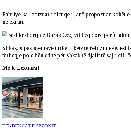
Fahriye ka refuzuar rolet që i janë propozuar kohët e
në ekran.
Shkak, sipas mediave turke, i këtyre refuzimeve, ësht
tërheqje po e bën edhe për shkak të djalit të saj i cil
Më të Lexuarat
TENDENCAT E SEZONIT