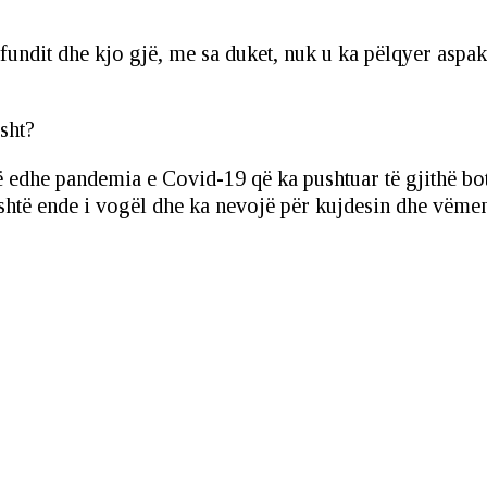
 fundit dhe kjo gjë, me sa duket, nuk u ka pëlqyer aspa
ë edhe pandemia e Covid-19 që ka pushtuar të gjithë bot
i është ende i vogël dhe ka nevojë për kujdesin dhe vëmen