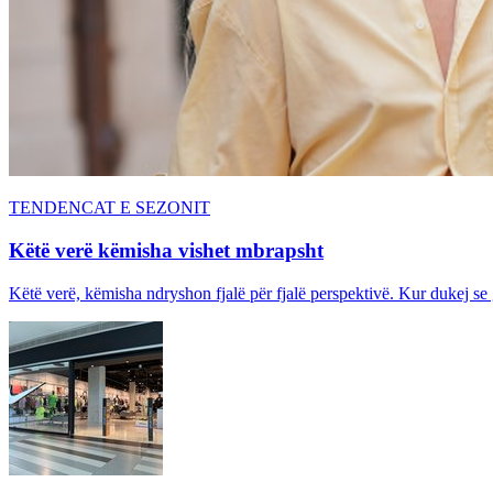
TENDENCAT E SEZONIT
Këtë verë këmisha vishet mbrapsht
Këtë verë, këmisha ndryshon fjalë për fjalë perspektivë. Kur dukej se