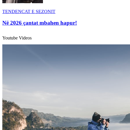
TENDENCAT E SEZONIT
Në 2026 çantat mbahen hapur!
Youtube Videos