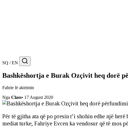
SQ / EN
Bashkëshortja e Burak Ozçivit heq dorë pë
Fahrie lë aktrimin
Nga
Class
•
17 August 2020
Për të gjitha ata që po presin t’i shohin edhe një her
mediat turke, Fahriye Evcen ka vendosur që të mos për