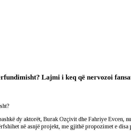
rfundimisht? Lajmi i keq që nervozoi fansa
ë bashkë dy aktorët, Burak Ozçivit dhe Fahriye Evcen, n
fshihet në asnjë projekt, me gjithë propozimet e disa 