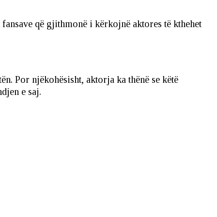
k fansave që gjithmonë i kërkojnë aktores të kthehet
ën. Por njëkohësisht, aktorja ka thënë se këtë
djen e saj.