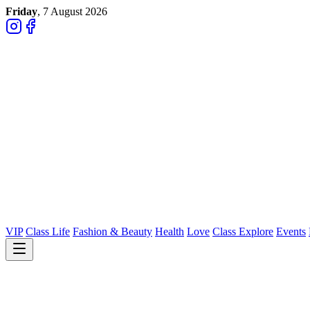
Friday
, 7 August 2026
VIP
Class Life
Fashion & Beauty
Health
Love
Class Explore
Events