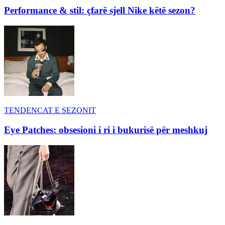
Performance & stil: çfarë sjell Nike këtë sezon?
TENDENCAT E SEZONIT
Eye Patches: obsesioni i ri i bukurisë për meshkuj