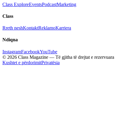
Class Explore
Events
Podcast
Marketing
Class
Rreth nesh
Kontakt
Reklamo
Karriera
Ndiqna
Instagram
Facebook
YouTube
© 2026 Class Magazine — Të gjitha të drejtat e rezervuara
Kushtet e përdorimit
Privatësia