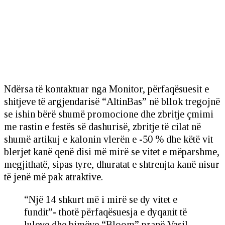
Ndërsa të kontaktuar nga Monitor, përfaqësuesit e
shitjeve të argjendarisë “AltinBas” në bllok tregojnë
se ishin bërë shumë promocione dhe zbritje çmimi
me rastin e festës së dashurisë, zbritje të cilat në
shumë artikuj e kalonin vlerën e -50 % dhe këtë vit
blerjet kanë qenë disi më mirë se vitet e mëparshme,
megjithatë, sipas tyre, dhuratat e shtrenjta kanë nisur
të jenë më pak atraktive.
“Një 14 shkurt më i mirë se dy vitet e
fundit”- thotë përfaqësuesja e dyqanit të
luleve dhe bimëve “Bloom” pranë Vasil