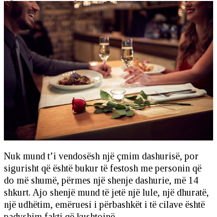
Nuk mund t’i vendosësh një çmim dashurisë, por
sigurisht që është bukur të festosh me personin që
do më shumë, përmes një shenje dashurie, më 14
shkurt. Ajo shenjë mund të jetë një lule, një dhuratë,
një udhëtim, emëruesi i përbashkët i të cilave është
padyshim fakti që kushtojnë.