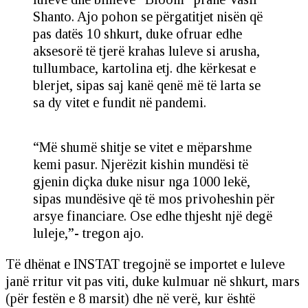
Shanto. Ajo pohon se përgatitjet nisën që
pas datës 10 shkurt, duke ofruar edhe
aksesorë të tjerë krahas luleve si arusha,
tullumbace, kartolina etj. dhe kërkesat e
blerjet, sipas saj kanë qenë më të larta se
sa dy vitet e fundit në pandemi.
“Më shumë shitje se vitet e mëparshme
kemi pasur. Njerëzit kishin mundësi të
gjenin diçka duke nisur nga 1000 lekë,
sipas mundësive që të mos privoheshin për
arsye financiare. Ose edhe thjesht një degë
luleje,”- tregon ajo.
Të dhënat e INSTAT tregojnë se importet e luleve
janë rritur vit pas viti, duke kulmuar në shkurt, mars
(për festën e 8 marsit) dhe në verë, kur është