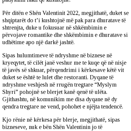
Për ditën e Shën Valentinit 2022, megjithatë, duket se
shqiptarët do t’i kushtojnë më pak para dhuratave të
shtrenjta, duke u fokusuar në shkëmbimin e
përvojave romantike dhe shkëmbimin e dhuratave si
udhëtime apo një darkë jashtë.
Sipas hulumtimeve të ndryshme në biznese në
kryeqytet, të cilët janë veshur me te kuqe që në nisje
të javës së shkuar, përqendrimi i kërkesave këtë vit
duket se është te lulet dhe restoranti. Dyqane të
ndryshme veshjesh në rrugën tregtare “Myslym
Shyri” pohojnë se blerjet kanë qenë të ulëta.
Gjithashtu, në komunikim me disa dyqane në dy
qendra tregtare ne vend, pohohet e njëjta tendencë.
Kjo rënie në kërkesa për blerje, megjithatë, sipas
bizneseve, nuk e bën Shën Valentinin jo të