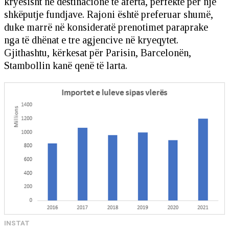
kryesisht në destinacione të afërta, perfektë për një
shkëputje fundjave. Rajoni është preferuar shumë,
duke marrë në konsideratë prenotimet paraprake
nga të dhënat e tre agjencive në kryeqytet.
Gjithashtu, kërkesat për Parisin, Barcelonën,
Stambollin kanë qenë të larta.
INSTAT