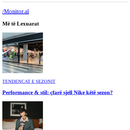
/Monitor.al
Më të Lexuarat
TENDENCAT E SEZONIT
Performance & stil: çfarë sjell Nike këtë sezon?