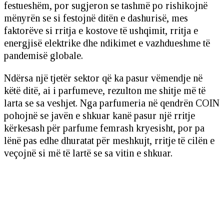
festueshëm, por sugjeron se tashmë po rishikojnë
mënyrën se si festojnë ditën e dashurisë, mes
faktorëve si rritja e kostove të ushqimit, rritja e
energjisë elektrike dhe ndikimet e vazhdueshme të
pandemisë globale.
Ndërsa një tjetër sektor që ka pasur vëmendje në
këtë ditë, ai i parfumeve, rezulton me shitje më të
larta se sa veshjet. Nga parfumeria në qendrën COIN
pohojnë se javën e shkuar kanë pasur një rritje
kërkesash për parfume femrash kryesisht, por pa
lënë pas edhe dhuratat për meshkujt, rritje të cilën e
veçojnë si më të lartë se sa vitin e shkuar.