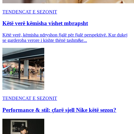
TENDENCAT E SEZONIT
Këtë verë këmisha vishet mbrapsht
Këtë verë, këmisha ndryshon fjalë për fjalë perspektivë. Kur dukej
se garderoba verore i kishte thënë tashm&e...
TENDENCAT E SEZONIT
Performance & stil: çfarë sjell Nike këtë sezon?