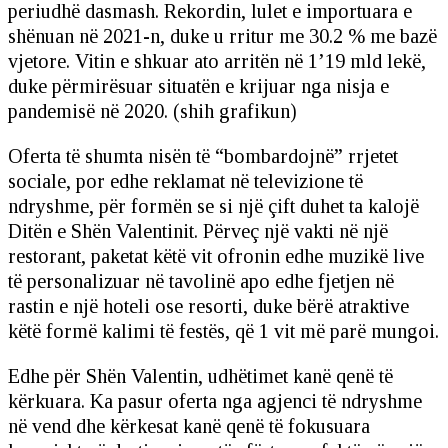
periudhë dasmash. Rekordin, lulet e importuara e
shënuan në 2021-n, duke u rritur me 30.2 % me bazë
vjetore. Vitin e shkuar ato arritën në 1’19 mld lekë,
duke përmirësuar situatën e krijuar nga nisja e
pandemisë në 2020. (shih grafikun)
Oferta të shumta nisën të “bombardojnë” rrjetet
sociale, por edhe reklamat në televizione të
ndryshme, për formën se si një çift duhet ta kalojë
Ditën e Shën Valentinit. Përveç një vakti në një
restorant, paketat këtë vit ofronin edhe muzikë live
të personalizuar në tavolinë apo edhe fjetjen në
rastin e një hoteli ose resorti, duke bërë atraktive
këtë formë kalimi të festës, që 1 vit më parë mungoi.
Edhe për Shën Valentin, udhëtimet kanë qenë të
kërkuara. Ka pasur oferta nga agjenci të ndryshme
në vend dhe kërkesat kanë qenë të fokusuara