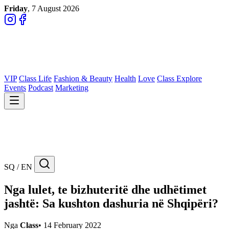
Friday
, 7 August 2026
VIP
Class Life
Fashion & Beauty
Health
Love
Class Explore
Events
Podcast
Marketing
SQ / EN
Nga lulet, te bizhuteritë dhe udhëtimet
jashtë: Sa kushton dashuria në Shqipëri?
Nga
Class
•
14 February 2022