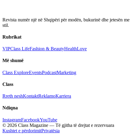
Revista numër një në Shqipëri për modën, bukurinë dhe jetesën me
stil.
Rubrikat
VIP
Class Life
Fashion & Beauty
Health
Love
Më shumë
Class Explore
Events
Podcast
Marketing
Class
Rreth nesh
Kontakt
Reklamo
Karriera
Ndiqna
Instagram
Facebook
YouTube
© 2026 Class Magazine — Të gjitha të drejtat e rezervuara
Kushtet e përdorimit
Privatësia