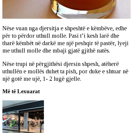
Nëse vuan nga djersitja e shpeshtë e këmbëve, edhe
për to përdor uthull molle. Pasi t’i kesh larë dhe
tharë këmbët në darkë me një peshqir të pastër, lyeji
me uthull molle dhe mbaji gjatë gjithë natës.
Nëse trupi në përgjithësi djersin shpesh, atëherë
uthullën e mollës duhet ta pish, por duke e shtuar në
një gotë me ujë, 1- 2 lugë gjelle.
Më të Lexuarat