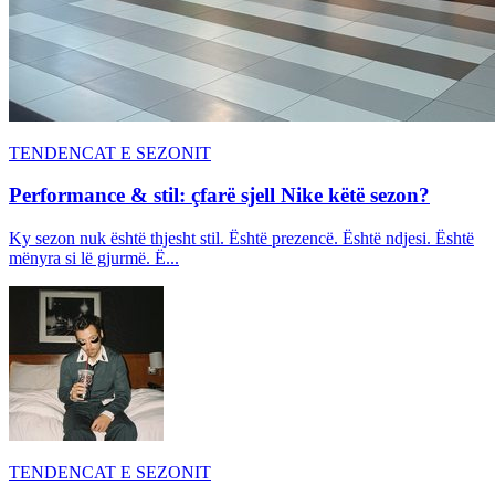
TENDENCAT E SEZONIT
Performance & stil: çfarë sjell Nike këtë sezon?
Ky sezon nuk është thjesht stil. Është prezencë. Është ndjesi. Është
mënyra si lë gjurmë. Ë...
TENDENCAT E SEZONIT