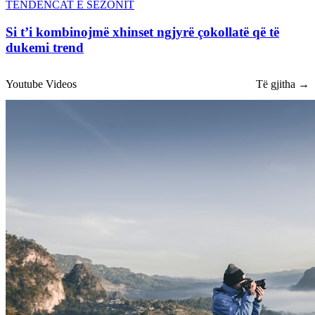
TENDENCAT E SEZONIT
Si t’i kombinojmë xhinset ngjyrë çokollatë që të
dukemi trend
Youtube Videos
Të gjitha →