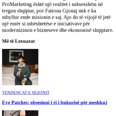
ProMarketing është një realitet i suksesshëm në
tregun shqiptar, por Fationa Gjonaj nuk e ka
mbyllur ende misionin e saj. Ajo do të vijojë të jetë
një emër si mbështetëse e iniciativave për
modernizimin e bizneseve dhe ekonomisë shqiptare.
Më të Lexuarat
TENDENCAT E SEZONIT
Eye Patches: obsesioni i ri i bukurisë për meshkuj