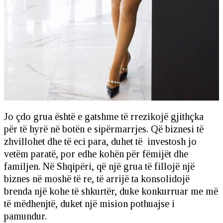
Jo çdo grua është e gatshme të rrezikojë gjithçka
për të hyrë në botën e sipërmarrjes. Që biznesi të
zhvillohet dhe të eci para, duhet të investosh jo
vetëm paratë, por edhe kohën për fëmijët dhe
familjen. Në Shqipëri, që një grua të fillojë një
biznes në moshë të re, të arrijë ta konsolidojë
brenda një kohe të shkurtër, duke konkurruar me më
të mëdhenjtë, duket një mision pothuajse i
pamundur.