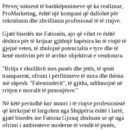
Përveç suksesit të bashkëpunimeve që ka realizuar,
ProMarketing, është një kompani që dallohet për
rekrutimin dhe zhvillimin profesional të të rinjve.
Gjatë bisedës me Fationën, ajo që vihet re është
dëshira për të krijuar gjithnjë hapësira ku të rinjtë të
gjejnë veten, të zbulojnë potencialin e tyre dhe të
kenë motivim për të arritur objektivat e vendosura.
"Rritja e ekuilibrit mes punës dhe jetës, të qenit
transparent, ofrimi i përfitimeve të mira dhe thënia
më shpesh: "Faleminderit", të gjitha, ndihmojnë në
rritjen e moralit të punonjësve."
Në këtë periudhë kur numri i të rinjve profesionistë
që kërkojnë të largohen nga Shqipëria është i lartë,
gjatë bisedës me Fationa Gjonaj zbuluam se që nga
ofrimi i ambienteve moderne të vendit të punës,