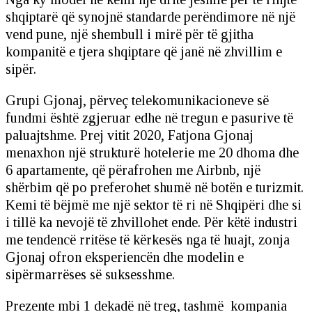
shqiptarë që synojnë standarde perëndimore në një
vend pune, një shembull i mirë për të gjitha
kompanitë e tjera shqiptare që janë në zhvillim e
sipër.
Grupi Gjonaj, përveç telekomunikacioneve së
fundmi është zgjeruar edhe në tregun e pasurive të
paluajtshme. Prej vitit 2020, Fatjona Gjonaj
menaxhon një strukturë hotelerie me 20 dhoma dhe
6 apartamente, që përafrohen me Airbnb, një
shërbim që po preferohet shumë në botën e turizmit.
Kemi të bëjmë me një sektor të ri në Shqipëri dhe si
i tillë ka nevojë të zhvillohet ende. Për këtë industri
me tendencë rritëse të kërkesës nga të huajt, zonja
Gjonaj ofron eksperiencën dhe modelin e
sipërmarrëses së suksesshme.
Prezente mbi 1 dekadë në treg, tashmë kompania