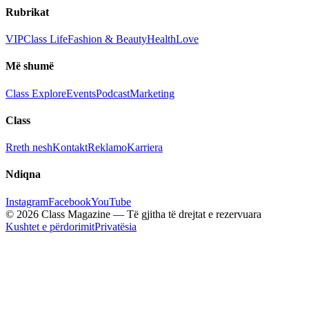
Rubrikat
VIP
Class Life
Fashion & Beauty
Health
Love
Më shumë
Class Explore
Events
Podcast
Marketing
Class
Rreth nesh
Kontakt
Reklamo
Karriera
Ndiqna
Instagram
Facebook
YouTube
© 2026 Class Magazine — Të gjitha të drejtat e rezervuara
Kushtet e përdorimit
Privatësia