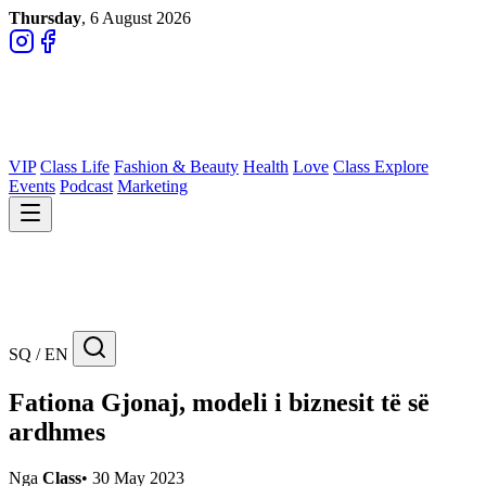
Thursday
, 6 August 2026
VIP
Class Life
Fashion & Beauty
Health
Love
Class Explore
Events
Podcast
Marketing
SQ / EN
Fationa Gjonaj, modeli i biznesit të së
ardhmes
Nga
Class
•
30 May 2023