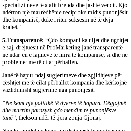
specializimeve të stafit brenda dhe jashtë vendit. Kjo
ndërton një marrëdhënie reciproke midis punonjësit
dhe kompanisë, duke rritur suksesin në të dyja
krahët."
5.Transparencë:
“Çdo kompani ka uljet dhe ngritjet
e saj, drejtuesit në ProMarketing janë transparentë
në ndarjen e lajmeve të mira të kompanisë, si dhe në
problemet me të cilat përballen.
Janë të hapur ndaj sugjerimeve dhe zgjidhjeve për
çështjet me të cilat përballet kompania dhe kërkojnë
vazhdimisht sugjerime nga punonjësit.
“Ne kemi një politikë të dyerve të hapura. Dëgjojmë
dhe marrim parasysh çdo mendim të punonjësve
tanë”,
thekson ndër të tjera zonja Gjonaj.
Nga ky model ne kemi një dritë jeshile për të rinjtë