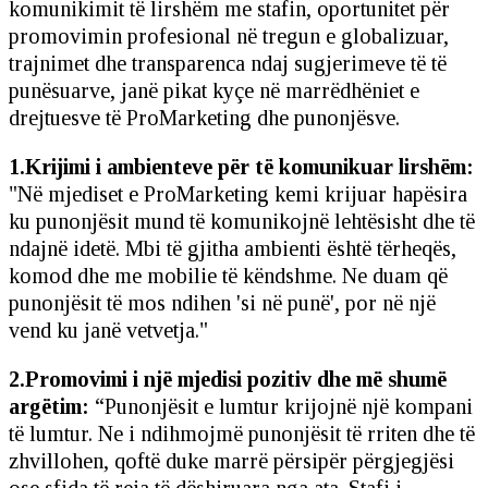
komunikimit të lirshëm me stafin, oportunitet për
promovimin profesional në tregun e globalizuar,
trajnimet dhe transparenca ndaj sugjerimeve të të
punësuarve, janë pikat kyçe në marrëdhëniet e
drejtuesve të ProMarketing dhe punonjësve.
1.Krijimi i ambienteve për të komunikuar lirshëm:
"Në mjediset e ProMarketing kemi krijuar hapësira
ku punonjësit mund të komunikojnë lehtësisht dhe të
ndajnë idetë. Mbi të gjitha ambienti është tërheqës,
komod dhe me mobilie të këndshme. Ne duam që
punonjësit të mos ndihen 'si në punë', por në një
vend ku janë vetvetja."
2.Promovimi i një mjedisi pozitiv dhe më shumë
argëtim:
“Punonjësit e lumtur krijojnë një kompani
të lumtur. Ne i ndihmojmë punonjësit të rriten dhe të
zhvillohen, qoftë duke marrë përsipër përgjegjësi