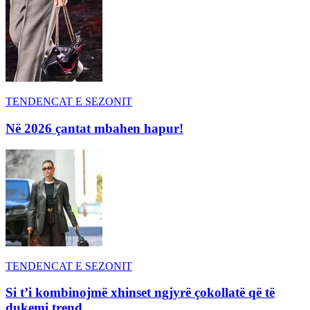
TENDENCAT E SEZONIT
Në 2026 çantat mbahen hapur!
TENDENCAT E SEZONIT
Si t’i kombinojmë xhinset ngjyrë çokollatë që të
dukemi trend