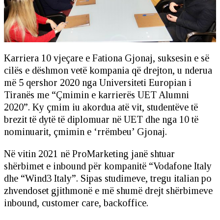
Karriera 10 vjeçare e Fationa Gjonaj, suksesin e së
cilës e dëshmon vetë kompania që drejton, u nderua
më 5 qershor 2020 nga Universiteti Europian i
Tiranës me “Çmimin e karrierës UET Alumni
2020”. Ky çmim iu akordua atë vit, studentëve të
brezit të dytë të diplomuar në UET dhe nga 10 të
nominuarit, çmimin e ‘rrëmbeu’ Gjonaj.
Në vitin 2021 në ProMarketing janë shtuar
shërbimet e inbound për kompanitë “Vodafone Italy
dhe “Wind3 Italy”. Sipas studimeve, tregu italian po
zhvendoset gjithmonë e më shumë drejt shërbimeve
inbound, customer care, backoffice.