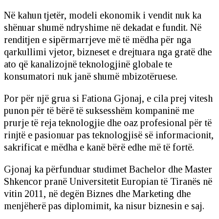
Në kahun tjetër, modeli ekonomik i vendit nuk ka
shënuar shumë ndryshime në dekadat e fundit. Në
renditjen e sipërmarrjeve më të mëdha për nga
qarkullimi vjetor, bizneset e drejtuara nga gratë dhe
ato që kanalizojnë teknologjinë globale te
konsumatori nuk janë shumë mbizotëruese.
Por për një grua si Fationa Gjonaj, e cila prej vitesh
punon për të bërë të suksesshëm kompaninë me
prurje të reja teknologjie dhe oaz profesional për të
rinjtë e pasionuar pas teknologjisë së informacionit,
sakrificat e mëdha e kanë bërë edhe më të fortë.
Gjonaj ka përfunduar studimet Bachelor dhe Master
Shkencor pranë Universitetit Europian të Tiranës në
vitin 2011, në degën Biznes dhe Marketing dhe
menjëherë pas diplomimit, ka nisur biznesin e saj.