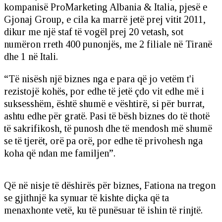
kompanisë ProMarketing Albania & Italia, pjesë e
Gjonaj Group, e cila ka marrë jetë prej vitit 2011,
dikur me një staf të vogël prej 20 vetash, sot
numëron rreth 400 punonjës, me 2 filiale në Tiranë
dhe 1 në Itali.
“Të nisësh një biznes nga e para që jo vetëm t'i
rezistojë kohës, por edhe të jetë çdo vit edhe më i
suksesshëm, është shumë e vështirë, si për burrat,
ashtu edhe për gratë. Pasi të bësh biznes do të thotë
të sakrifikosh, të punosh dhe të mendosh më shumë
se të tjerët, orë pa orë, por edhe të privohesh nga
koha që ndan me familjen”.
Që në nisje të dëshirës për biznes, Fationa na tregon
se gjithnjë ka synuar të kishte diçka që ta
menaxhonte vetë, ku të punësuar të ishin të rinjtë.