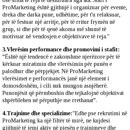
ose sfida të reja të dëshiruara nga ata. Stafi i
ProMarketing është gjithnjë i organizuar për evente,
dreka dhe darka pune, udhëtime, për t'u relaksuar,
për të festuar një arritje, për të rritur frymën në
grup, si dhe për të qenë akoma më shumë të
motivuar në vendosjen e objektivave të reja."
3.Vlerësim performance dhe promovimi i stafit:
“Është një tendencë e zakonshme njerëzore për të
kërkuar miratimin dhe vlerësimin për punën e
palodhur dhe përpjekjet. Në ProMarketing
vlerësimet e performancës janë një element i
domosdoshëm, i cili nuk mungon asnjëherë.
Punonjësit që përmbushin dhe tejkalojnë objektivat
shpërblehen në përputhje me rrethanat”.
4.Trajnime dhe specializime:
"Edhe pse rekrutimi në
ProMarketing ka një filtër të mirë, ne kujdesi
gjithnjë të jemi aktiv në pjesën e trajnimeve dhe