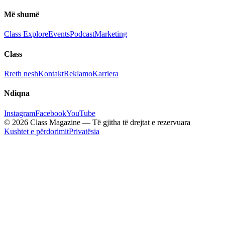
Më shumë
Class Explore
Events
Podcast
Marketing
Class
Rreth nesh
Kontakt
Reklamo
Karriera
Ndiqna
Instagram
Facebook
YouTube
© 2026 Class Magazine — Të gjitha të drejtat e rezervuara
Kushtet e përdorimit
Privatësia