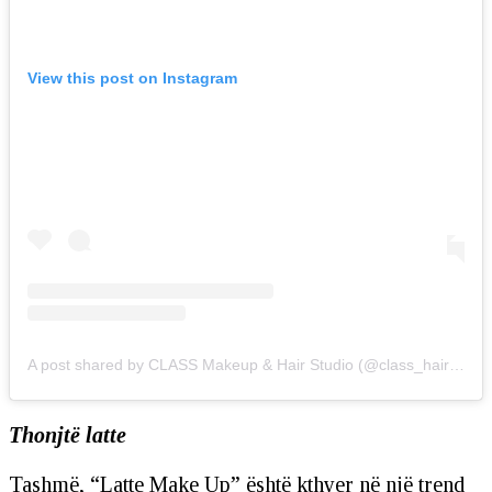
View this post on Instagram
A post shared by CLASS Makeup & Hair Studio (@class_hair_makeup)
Thonjtë latte
Tashmë, “Latte Make Up” është kthyer në një trend