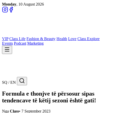
Monday
, 10 August 2026
VIP
Class Life
Fashion & Beauty
Health
Love
Class Explore
Events
Podcast
Marketing
SQ / EN
Formula e thonjve të përsosur sipas
tendencave të këtij sezoni është gati!
Nga
Class
•
7 September 2023