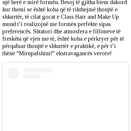
një herë e mirë formën. Besoj të gjitha biem dakord
kur themi se është koha që të rikthejmë thonjtë e
shkurtër, të cilat gocat e Class Hair and Make Up
mund t’i realizojnë me formën perfekte sipas
preferencës. Shtatori dhe atmosfera e fillimeve të
freskëta që vjen me të, është koha e përkryer për të
përqafuar thonjtë e shkurtër e praktikë, e për t’i
thënë “Mirupafshim!” ekstravagancës verore!