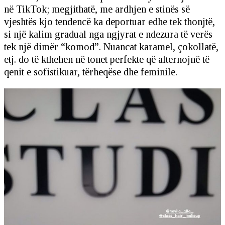
në TikTok; megjithatë, me ardhjen e stinës së
vjeshtës kjo tendencë ka deportuar edhe tek thonjtë,
si një kalim gradual nga ngjyrat e ndezura të verës
tek një dimër “komod”. Nuancat karamel, çokollatë,
etj. do të kthehen në tonet perfekte që alternojnë të
qenit e sofistikuar, tërheqëse dhe feminile.