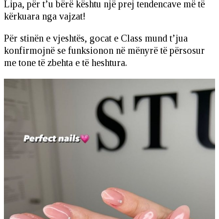
Lipa, për t’u bërë kështu një prej tendencave më të
kërkuara nga vajzat!
Për stinën e vjeshtës, gocat e Class mund t’jua
konfirmojnë se funksionon në mënyrë të përsosur
me tone të zbehta e të heshtura.