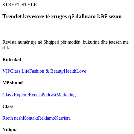
STREET STYLE
Trendet kryesore të rrugës që dalluam këtë sezon
Revista numër një në Shqipëri për modën, bukurinë dhe jetesën me
stil.
Rubrikat
VIP
Class Life
Fashion & Beauty
Health
Love
Më shumë
Class Explore
Events
Podcast
Marketing
Class
Rreth nesh
Kontakt
Reklamo
Karriera
Ndiqna