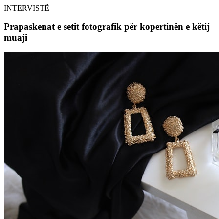
INTERVISTË
Prapaskenat e setit fotografik për kopertinën e këtij
muaji