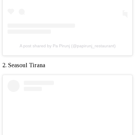
A post shared by Pa Pirunj (@papirunj_restaurant)
2. Seasoul Tirana