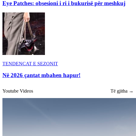
Eye Patches: obsesioni i ri i bukurisë për meshkuj
TENDENCAT E SEZONIT
Në 2026 çantat mbahen hapur!
Youtube Videos
Të gjitha →