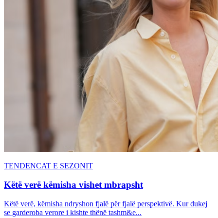
TENDENCAT E SEZONIT
Këtë verë këmisha vishet mbrapsht
Këtë verë, këmisha ndryshon fjalë për fjalë perspektivë. Kur dukej
se garderoba verore i kishte thënë tashm&e...