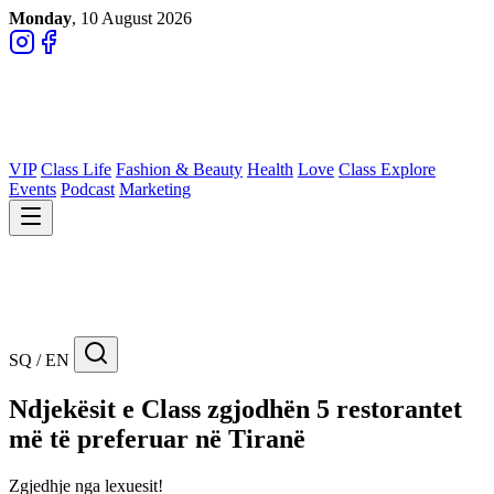
Monday
, 10 August 2026
VIP
Class Life
Fashion & Beauty
Health
Love
Class Explore
Events
Podcast
Marketing
SQ / EN
Ndjekësit e Class zgjodhën 5 restorantet
më të preferuar në Tiranë
Zgjedhje nga lexuesit!