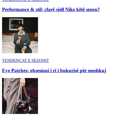
Performance & stil: çfarë sjell Nike këtë sezon?
TENDENCAT E SEZONIT
Eye Patches: obsesioni i ri i bukurisë për meshkuj