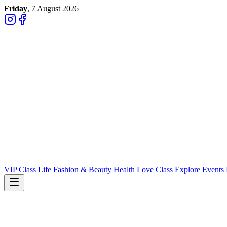
Friday
, 7 August 2026
VIP
Class Life
Fashion & Beauty
Health
Love
Class Explore
Events