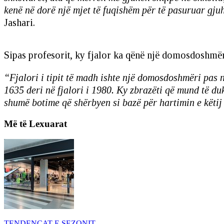
kenë në dorë një mjet të fuqishëm për të pasuruar gjuh
Jashari.
Sipas profesorit, ky fjalor ka qënë një domosdoshmëri
“Fjalori i tipit të madh ishte një domosdoshmëri pas n
1635 deri në fjalori i 1980. Ky zbrazëti që mund të du
shumë botime që shërbyen si bazë për hartimin e këtij 
Më të Lexuarat
TENDENCAT E SEZONIT