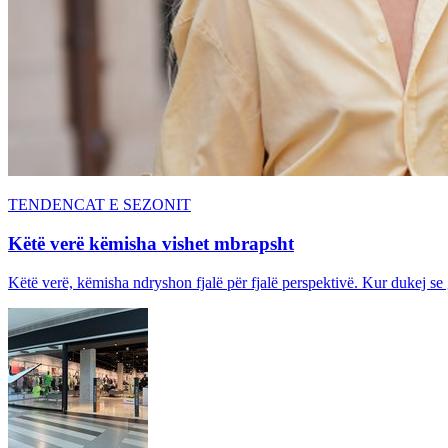
TENDENCAT E SEZONIT
Këtë verë këmisha vishet mbrapsht
Këtë verë, këmisha ndryshon fjalë për fjalë perspektivë. Kur dukej se