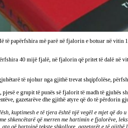
lë të papërfshira më parë në fjalorin e botuar në vitin 
rfshira 40 mijë fjalë, në fjalorin që pritet të dalë në v
juhëtarë të njohur nga gjithë trevat shqipfolëse, përfshi 
 pjesë e grupit të punës së fjalorit të madh të gjuhës sh
ëve, gazetarëve dhe gjithë atyre që do të përdorin gj
lësh, kuptimesh e të tjera është një vegël e mjet që do u
r me shkencëtarë që merren me hartimin e fjalorëve, leks
ata që hartojnë tekste shkollore, gazetarët e të gjithë