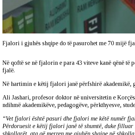
Fjalori i gjuhës shqipe do të pasurohet me 70 mijë fja
Në qoftë se në fjalorin e para 43 viteve kanë qënë të pë
fjalë.
Në hartimin e këtij fjalori janë përfshirë akademikë, g
Ali Jashari, profesor doktor në universitetin e Korçës,
ndihmë akademikëve, pedagogëve, përkthyesve, student
“Vet fjalori është pasuri dhe fjalori me këtë numër fja
Përdoruesit e këtij fjalori janë të shumtë, duke fillua
shkollarët, ata që merren me gjuhën shqipe në shkolla, 