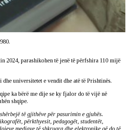
1980.
itin 2024, parashikohen të jenë të përfshira 110 mijë
dhe universitetet e vendit dhe atë të Prishtinës.
qipe ka bërë me dije se ky fjalor do të vijë në
uhën shqipe.
 shërbejë të gjithëve për pasurimin e gjuhës.
ikografët, përkthyesit, pedagogët, studentët,
 llojeve mediave të shkruara dhe elektronike që do të