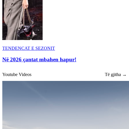
TENDENCAT E SEZONIT
Në 2026 çantat mbahen hapur!
Youtube Videos
Të gjitha →