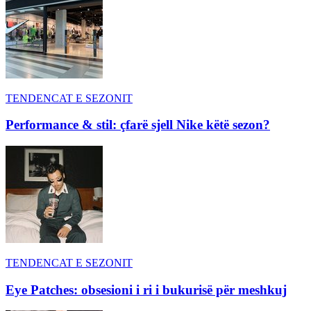
TENDENCAT E SEZONIT
Performance & stil: çfarë sjell Nike këtë sezon?
TENDENCAT E SEZONIT
Eye Patches: obsesioni i ri i bukurisë për meshkuj