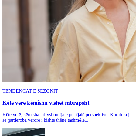
TENDENCAT E SEZONIT
Këtë verë këmisha vishet mbrapsht
Këtë verë, këmisha ndryshon fjalë për fjalë perspektivë. Kur dukej
se garderoba verore i kishte thënë tashm&e...