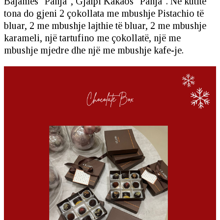
Bajames "Panja", Gjalpi Kakaos "Panja". Në kutitë
tona do gjeni 2 çokollata me mbushje Pistachio të
bluar, 2 me mbushje lajthie të bluar, 2 me mbushje
karameli, një tartufino me çokollatë, një me
mbushje mjedre dhe një me mbushje kafe-je.