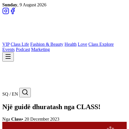
Sunday
, 9 August 2026
VIP
Class Life
Fashion & Beauty
Health
Love
Class Explore
Events
Podcast
Marketing
SQ / EN
Një guidë dhuratash nga CLASS!
Nga
Class
•
20 December 2023