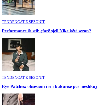
TENDENCAT E SEZONIT
Performance & stil: çfarë sjell Nike këtë sezon?
TENDENCAT E SEZONIT
Eye Patches: obsesioni i ri i bukurisë për meshkuj