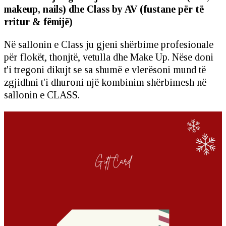
makeup, nails) dhe Class by AV (fustane për të
rritur & fëmijë)
Në sallonin e Class ju gjeni shërbime profesionale
për flokët, thonjtë, vetulla dhe Make Up. Nëse doni
t'i tregoni dikujt se sa shumë e vlerësoni mund të
zgjidhni t'i dhuroni një kombinim shërbimesh në
sallonin e CLASS.