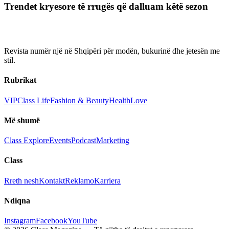
Trendet kryesore të rrugës që dalluam këtë sezon
Revista numër një në Shqipëri për modën, bukurinë dhe jetesën me
stil.
Rubrikat
VIP
Class Life
Fashion & Beauty
Health
Love
Më shumë
Class Explore
Events
Podcast
Marketing
Class
Rreth nesh
Kontakt
Reklamo
Karriera
Ndiqna
Instagram
Facebook
YouTube