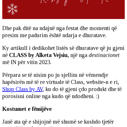
Dhe pak ditë na ndajnë nga festat dhe momenti që
presim me padurim është ndarja e dhuratave.
Ky artikull i dedikohet listës së dhuratave që ju gjeni
në
CLASS by Alketa Vejsiu,
një nga
destinacionet
më IN për vitin 2023.
Përpara se të nisim po ju sjellim në vëmendje
hapësirën më të re virtuale të Class, website-n e ri,
Shop Class by AV
, ku do të gjeni çdo produkt dhe të
porosisni online nga kudo që ndodheni. :)
Kostumet e fëmijëve
Janë ata që e shijojnë më shumë se kushdo tjetër