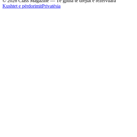
© 2026 Class Magazine — Të gjitha të drejtat e rezervuara
Kushtet e përdorimit
Privatësia