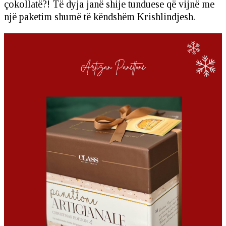
çokollatë?! Të dyja janë shije tunduese që vijnë me
një paketim shumë të këndshëm Krishlindjesh.