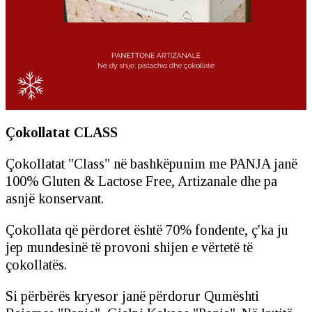
Çokollatat CLASS
Çokollatat "Class" në bashkëpunim me PANJA janë
100% Gluten & Lactose Free, Artizanale dhe pa
asnjë konservant.
Çokollata që përdoret është 70% fondente, ç'ka ju
jep mundesinë të provoni shijen e vërtetë të
çokollatës.
Si përbërës kryesor janë përdorur Qumështi