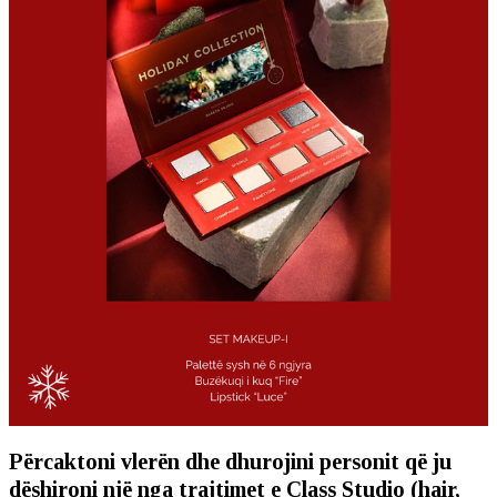
Përcaktoni vlerën dhe dhurojini personit që ju
dëshironi një nga trajtimet e Class Studio (hair,