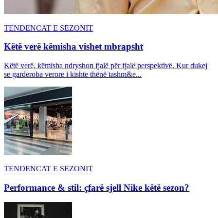
TENDENCAT E SEZONIT
Këtë verë këmisha vishet mbrapsht
Këtë verë, këmisha ndryshon fjalë për fjalë perspektivë. Kur dukej
se garderoba verore i kishte thënë tashm&e...
TENDENCAT E SEZONIT
Performance & stil: çfarë sjell Nike këtë sezon?