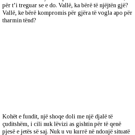
për t’i treguar se e do. Vallë, ka bërë të njëjtën gjë?
Vallë, ke bërë kompromis për gjëra të vogla apo për
tharmin tënd?
Kohët e fundit, një shoqe doli me një djalë të
çuditshëm, i cili nuk lëvizi as gishtin për të qenë
pjesë e jetës së saj. Nuk u vu kurrë në ndonjë situatë