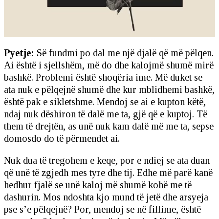
Pyetje:
Së fundmi po dal me një djalë që më pëlqen.
Ai është i sjellshëm, më do dhe kalojmë shumë mirë
bashkë. Problemi është shoqëria ime. Më duket se
ata nuk e pëlqejnë shumë dhe kur mblidhemi bashkë,
është pak e sikletshme. Mendoj se ai e kupton këtë,
ndaj nuk dëshiron të dalë me ta, gjë që e kuptoj. Të
them të drejtën, as unë nuk kam dalë më me ta, sepse
domosdo do të përmendet ai.
Nuk dua të tregohem e keqe, por e ndiej se ata duan
që unë të zgjedh mes tyre dhe tij. Edhe më parë kanë
hedhur fjalë se unë kaloj më shumë kohë me të
dashurin. Mos ndoshta kjo mund të jetë dhe arsyeja
pse s’e pëlqejnë? Por, mendoj se në fillime, është