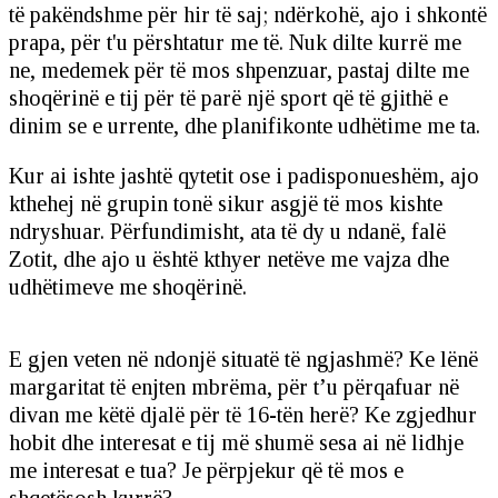
të pakëndshme për hir të saj; ndërkohë, ajo i shkontë
prapa, për t'u përshtatur me të. Nuk dilte kurrë me
ne, medemek për të mos shpenzuar, pastaj dilte me
shoqërinë e tij për të parë një sport që të gjithë e
dinim se e urrente, dhe planifikonte udhëtime me ta.
Kur ai ishte jashtë qytetit ose i padisponueshëm, ajo
kthehej në grupin tonë sikur asgjë të mos kishte
ndryshuar. Përfundimisht, ata të dy u ndanë, falë
Zotit, dhe ajo u është kthyer netëve me vajza dhe
udhëtimeve me shoqërinë.
E gjen veten në ndonjë situatë të ngjashmë? Ke lënë
margaritat të enjten mbrëma, për t’u përqafuar në
divan me këtë djalë për të 16-tën herë? Ke zgjedhur
hobit dhe interesat e tij më shumë sesa ai në lidhje
me interesat e tua? Je përpjekur që të mos e