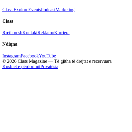
Class Explore
Events
Podcast
Marketing
Class
Rreth nesh
Kontakt
Reklamo
Karriera
Ndiqna
Instagram
Facebook
YouTube
© 2026 Class Magazine — Të gjitha të drejtat e rezervuara
Kushtet e përdorimit
Privatësia