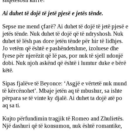
shqetësosh kurrë?
Ai duhet të dojë të jetë pjesë e jetës tënde.
Sepse me mend çfarë? Ai duhet të dojë të jetë pjesë e
jetës tënde. Nuk duhet të dojë që të ndryshosh. Nuk
duhet të lësh pas dore jetën tënde për hir të lidhjes.
Jo vetëm që është e pashëndetshme, izoluese dhe
fyese për njerëzit që lë pas, por nuk të sjell ndonjë
dobi. Nuk njoh askënd që është i lumtur duke e bërë
këtë.
Sipas fjalëve të Beyonce: ‘Asgjë e vërtetë nuk mund
të kërcënohet’. Mbaje jetën aq të mbushur, sa ishte
përpara se të vinte ky djalë. Ai duhet ta dojë atë po
aq sa ti.
Kujto përfundimin tragjik të Romeo and Zhulietës.
Një dashuri që të konsumon, nuk është romantike,