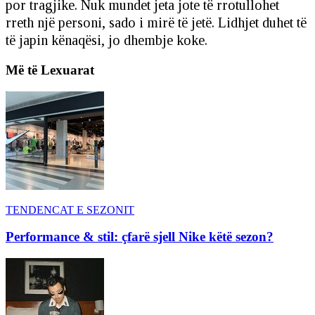
por tragjike. Nuk mundet jeta jote të rrotullohet
rreth një personi, sado i mirë të jetë. Lidhjet duhet të
të japin kënaqësi, jo dhembje koke.
Më të Lexuarat
TENDENCAT E SEZONIT
Performance & stil: çfarë sjell Nike këtë sezon?