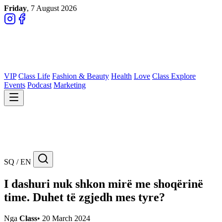
Friday
, 7 August 2026
VIP
Class Life
Fashion & Beauty
Health
Love
Class Explore
Events
Podcast
Marketing
SQ / EN
I dashuri nuk shkon mirë me shoqërinë
time. Duhet të zgjedh mes tyre?
Nga
Class
•
20 March 2024