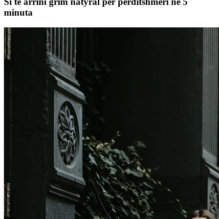
Si të arrini grim natyral për përditshmëri në 5
minuta