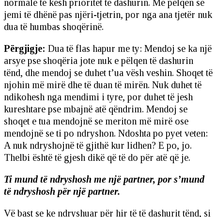
normale të kesh prioritet të dashurin. Më pëlqen se
jemi të dhënë pas njëri-tjetrin, por nga ana tjetër nuk
dua të humbas shoqërinë.
Përgjigje:
Dua të flas hapur me ty: Mendoj se ka një
arsye pse shoqëria jote nuk e pëlqen të dashurin
tënd, dhe mendoj se duhet t’ua vësh veshin. Shoqet të
njohin më mirë dhe të duan të mirën. Nuk duhet të
ndikohesh nga mendimi i tyre, por duhet të jesh
kureshtare pse mbajnë atë qëndrim. Mendoj se
shoqet e tua mendojnë se meriton më mirë ose
mendojnë se ti po ndryshon. Ndoshta po pyet veten:
A nuk ndryshojnë të gjithë kur lidhen? E po, jo.
Thelbi është të gjesh dikë që të do për atë që je.
Ti mund të ndryshosh me një partner, por s’mund
të ndryshosh për një partner.
Vë bast se ke ndryshuar për hir të të dashurit tënd, si