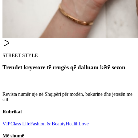
STREET STYLE
Trendet kryesore të rrugës që dalluam këtë sezon
Revista numër një në Shqipëri për modën, bukurinë dhe jetesën me
stil.
Rubrikat
VIP
Class Life
Fashion & Beauty
Health
Love
Më shumë