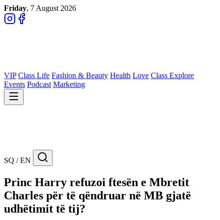
Friday
, 7 August 2026
VIP
Class Life
Fashion & Beauty
Health
Love
Class Explore
Events
Podcast
Marketing
SQ / EN
Princ Harry refuzoi ftesën e Mbretit
Charles për të qëndruar në MB gjatë
udhëtimit të tij?