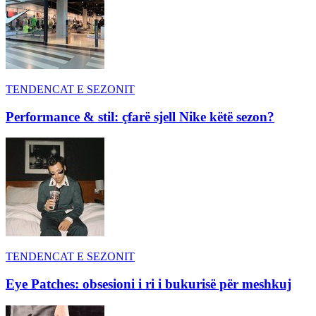
TENDENCAT E SEZONIT
Performance & stil: çfarë sjell Nike këtë sezon?
TENDENCAT E SEZONIT
Eye Patches: obsesioni i ri i bukurisë për meshkuj