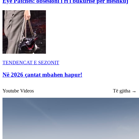
Eye Patches: obsesioni i ri i bukurisë për meshkuj
TENDENCAT E SEZONIT
Në 2026 çantat mbahen hapur!
Youtube Videos
Të gjitha →