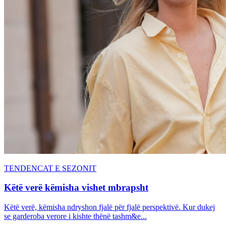
TENDENCAT E SEZONIT
Këtë verë këmisha vishet mbrapsht
Këtë verë, këmisha ndryshon fjalë për fjalë perspektivë. Kur dukej
se garderoba verore i kishte thënë tashm&e...