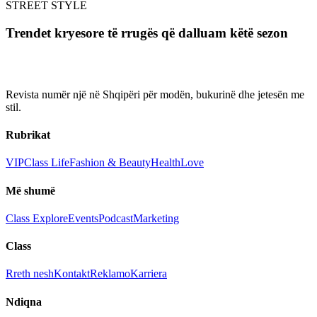
STREET STYLE
Trendet kryesore të rrugës që dalluam këtë sezon
Revista numër një në Shqipëri për modën, bukurinë dhe jetesën me
stil.
Rubrikat
VIP
Class Life
Fashion & Beauty
Health
Love
Më shumë
Class Explore
Events
Podcast
Marketing
Class
Rreth nesh
Kontakt
Reklamo
Karriera
Ndiqna