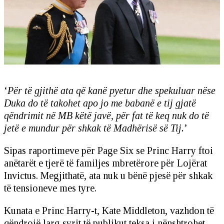
‘
Për të gjithë ata që kanë pyetur dhe spekuluar nëse
Duka do të takohet apo jo me babanë e tij gjatë
qëndrimit në MB këtë javë, për fat të keq nuk do të
jetë e mundur për shkak të Madhërisë së Tij.
’
Sipas raportimeve për Page Six se Princ Harry ftoi
anëtarët e tjerë të familjes mbretërore për Lojërat
Invictus. Megjithatë, ata nuk u bënë pjesë për shkak
të tensioneve mes tyre.
Kunata e Princ Harry-t, Kate Middleton, vazhdon të
qëndrojë larg syrit të publikut teksa i nënshtrohet