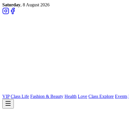
Saturday
, 8 August 2026
VIP
Class Life
Fashion & Beauty
Health
Love
Class Explore
Events