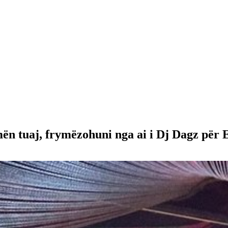
mën tuaj, frymëzohuni nga ai i Dj Dagz për 