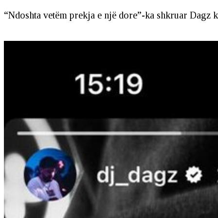
“Ndoshta vetëm prekja e një dore”-ka shkruar Dagz kr