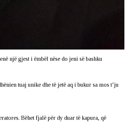
enë një gjest i ëmbël nëse do jeni së bashku
ënien tuaj unike dhe të jetë aq i bukur sa mos t’ju
atores. Bëhet fjalë për dy duar të kapura, që