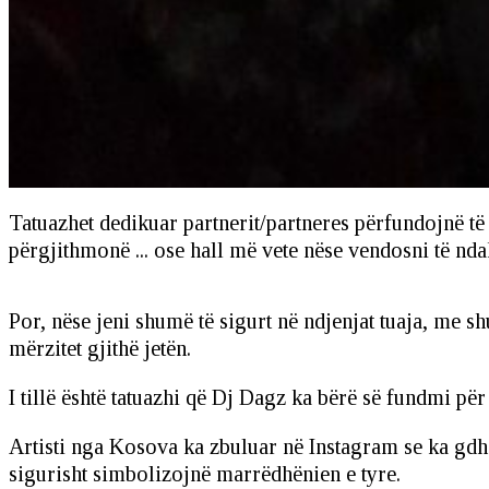
Tatuazhet dedikuar partnerit/partneres përfundojnë të
përgjithmonë ... ose hall më vete nëse vendosni të nda
Por, nëse jeni shumë të sigurt në ndjenjat tuaja, me 
mërzitet gjithë jetën.
I tillë është tatuazhi që Dj Dagz ka bërë së fundmi p
Artisti nga Kosova ka zbuluar në Instagram se ka gdhe
sigurisht simbolizojnë marrëdhënien e tyre.