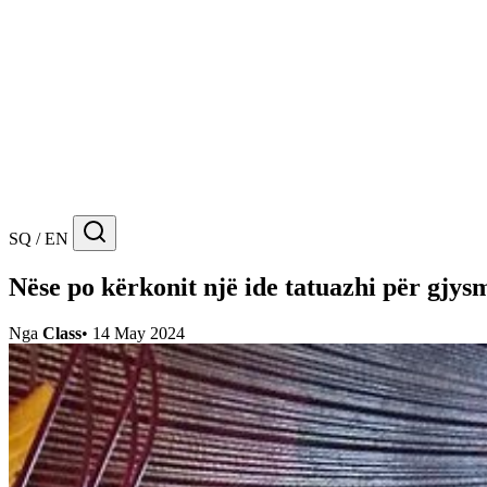
SQ / EN
Nëse po kërkonit një ide tatuazhi për gjys
Nga
Class
•
14 May 2024