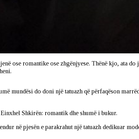
 jenë ose romantike ose zhgënjyese. Thënë kjo, ata do j
heni.
shumë mundësi do doni një tatuazh që përfaqëson marrëdh
ër Einxhel Shkirën: romantik dhe shumë i bukur.
ndur në pjesën e parakrahut një tatuazh dedikuar moder