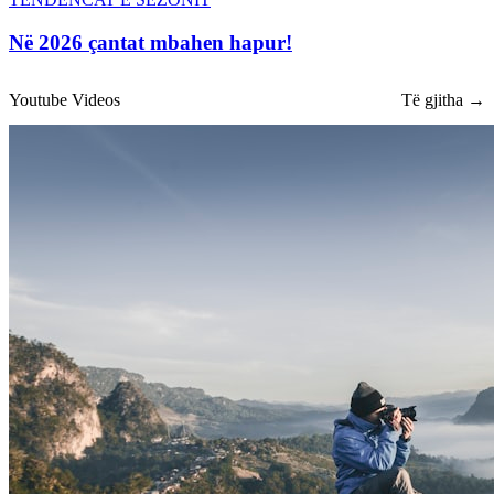
Në 2026 çantat mbahen hapur!
Youtube Videos
Të gjitha →