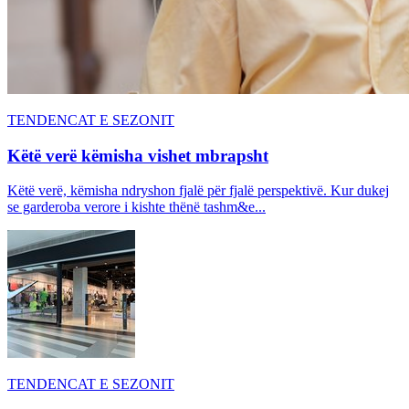
TENDENCAT E SEZONIT
Këtë verë këmisha vishet mbrapsht
Këtë verë, këmisha ndryshon fjalë për fjalë perspektivë. Kur dukej
se garderoba verore i kishte thënë tashm&e...
TENDENCAT E SEZONIT