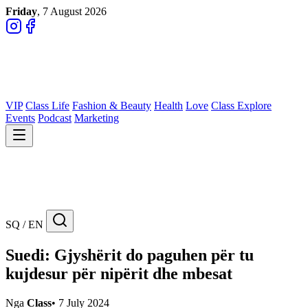
Friday
, 7 August 2026
VIP
Class Life
Fashion & Beauty
Health
Love
Class Explore
Events
Podcast
Marketing
SQ / EN
Suedi: Gjyshërit do paguhen për tu
kujdesur për nipërit dhe mbesat
Nga
Class
•
7 July 2024