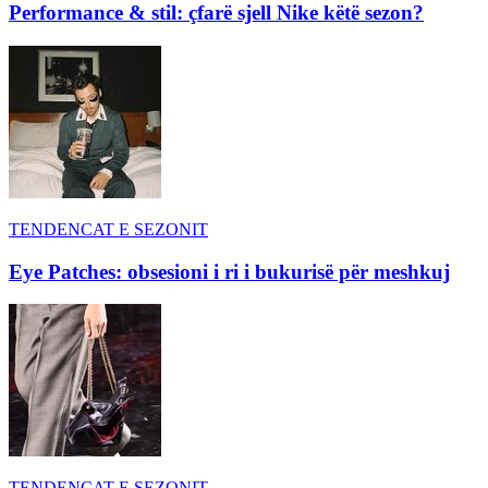
Performance & stil: çfarë sjell Nike këtë sezon?
TENDENCAT E SEZONIT
Eye Patches: obsesioni i ri i bukurisë për meshkuj
TENDENCAT E SEZONIT