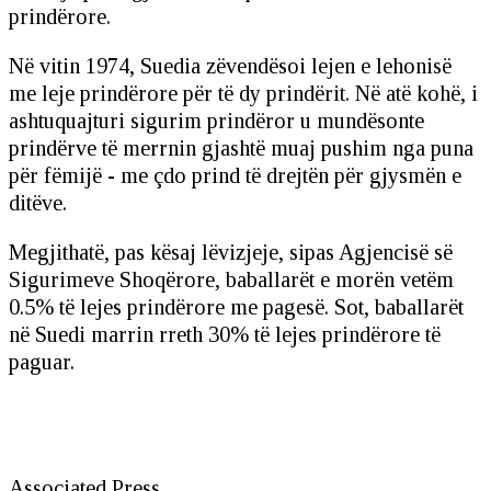
prindërore.
Në vitin 1974, Suedia zëvendësoi lejen e lehonisë
me leje prindërore për të dy prindërit. Në atë kohë, i
ashtuquajturi sigurim prindëror u mundësonte
prindërve të merrnin gjashtë muaj pushim nga puna
për fëmijë - me çdo prind të drejtën për gjysmën e
ditëve.
Megjithatë, pas kësaj lëvizjeje, sipas Agjencisë së
Sigurimeve Shoqërore, baballarët e morën vetëm
0.5% të lejes prindërore me pagesë. Sot, baballarët
në Suedi marrin rreth 30% të lejes prindërore të
paguar.
Associated Press