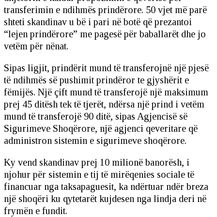
transferimin e ndihmës prindërore. 50 vjet më parë
shteti skandinav u bë i pari në botë që prezantoi
“lejen prindërore” me pagesë për baballarët dhe jo
vetëm për nënat.
Sipas ligjit, prindërit mund të transferojnë një pjesë
të ndihmës së pushimit prindëror te gjyshërit e
fëmijës. Një çift mund të transferojë një maksimum
prej 45 ditësh tek të tjerët, ndërsa një prind i vetëm
mund të transferojë 90 ditë, sipas Agjencisë së
Sigurimeve Shoqërore, një agjenci qeveritare që
administron sistemin e sigurimeve shoqërore.
Ky vend skandinav prej 10 milionë banorësh, i
njohur për sistemin e tij të mirëqenies sociale të
financuar nga taksapaguesit, ka ndërtuar ndër breza
një shoqëri ku qytetarët kujdesen nga lindja deri në
frymën e fundit.