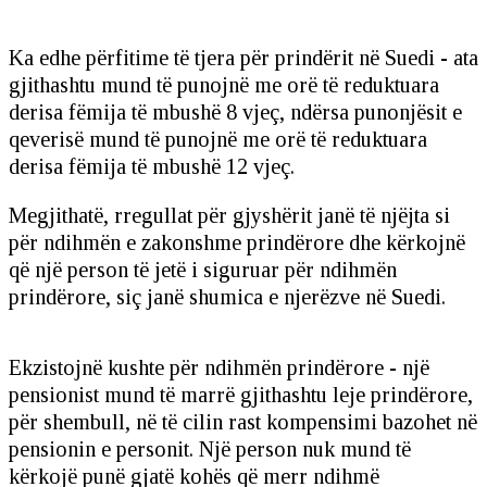
Ka edhe përfitime të tjera për prindërit në Suedi - ata
gjithashtu mund të punojnë me orë të reduktuara
derisa fëmija të mbushë 8 vjeç, ndërsa punonjësit e
qeverisë mund të punojnë me orë të reduktuara
derisa fëmija të mbushë 12 vjeç.
Megjithatë, rregullat për gjyshërit janë të njëjta si
për ndihmën e zakonshme prindërore dhe kërkojnë
që një person të jetë i siguruar për ndihmën
prindërore, siç janë shumica e njerëzve në Suedi.
Ekzistojnë kushte për ndihmën prindërore - një
pensionist mund të marrë gjithashtu leje prindërore,
për shembull, në të cilin rast kompensimi bazohet në
pensionin e personit. Një person nuk mund të
kërkojë punë gjatë kohës që merr ndihmë