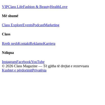
VIP
Class Life
Fashion & Beauty
Health
Love
Më shumë
Class Explore
Events
Podcast
Marketing
Class
Rreth nesh
Kontakt
Reklamo
Karriera
Ndiqna
Instagram
Facebook
YouTube
© 2026 Class Magazine — Të gjitha të drejtat e rezervuara
Kushtet e përdorimit
Privatësia