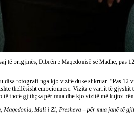
aj të origjinës, Dibrën e Maqedonisë së Madhe, pas 12 
 disa fotografi nga kjo vizitë duke shkruar: “Pas 12 vi
shte thellësisht emocionuese. Vizita e varrit të gjyshi
do të thotë gjithçka për mua dhe kjo vizitë më kujtoi rën
, Maqedonia, Mali i Zi, Presheva – për mua janë të gji