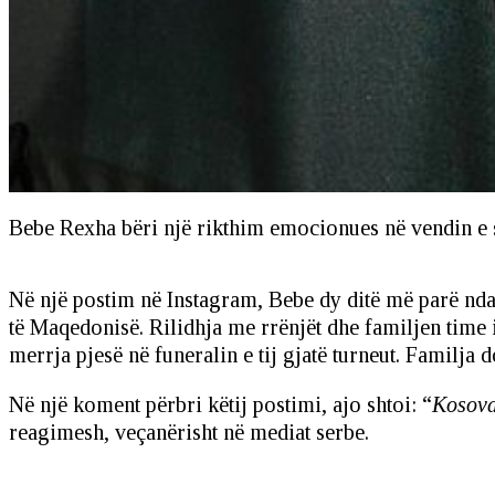
Bebe Rexha bëri një rikthim emocionues në vendin e s
Në një postim në Instagram, Bebe dy ditë më parë ndau
të Maqedonisë. Rilidhja me rrënjët dhe familjen time i
merrja pjesë në funeralin e tij gjatë turneut. Familja 
Në një koment përbri këtij postimi, ajo shtoi: “
Kosova
reagimesh, veçanërisht në mediat serbe.