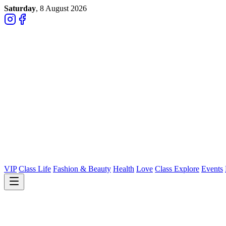
Saturday
, 8 August 2026
VIP
Class Life
Fashion & Beauty
Health
Love
Class Explore
Events