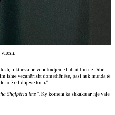
vitesh.
tesh, u ktheva në vendlindjen e babait tim në Dibër
t tim ishte veçanërisht domethënëse, pasi nuk munda të
dësinë e lidhjeve tona.”
tha Shqipëria ime”
. Ky koment ka shkaktuar një valë