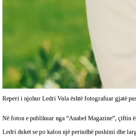
Reperi i njohur Ledri Vula është fotografuar gjatë pus
Në foton e publikuar nga “Anabel Magazine”, çiftin ës
Ledri duket se po kalon një periudhë pushimi dhe lar