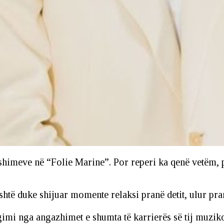
himeve në “Folie Marine”. Por reperi ka qenë vetëm, por
htë duke shijuar momente relaksi pranë detit, ulur pra
gimi nga angazhimet e shumta të karrierës së tij muzi