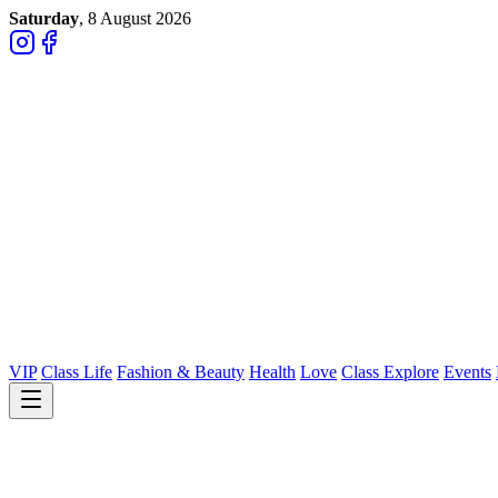
Saturday
, 8 August 2026
VIP
Class Life
Fashion & Beauty
Health
Love
Class Explore
Events