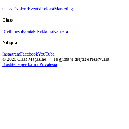
Class Explore
Events
Podcast
Marketing
Class
Rreth nesh
Kontakt
Reklamo
Karriera
Ndiqna
Instagram
Facebook
YouTube
© 2026 Class Magazine — Të gjitha të drejtat e rezervuara
Kushtet e përdorimit
Privatësia