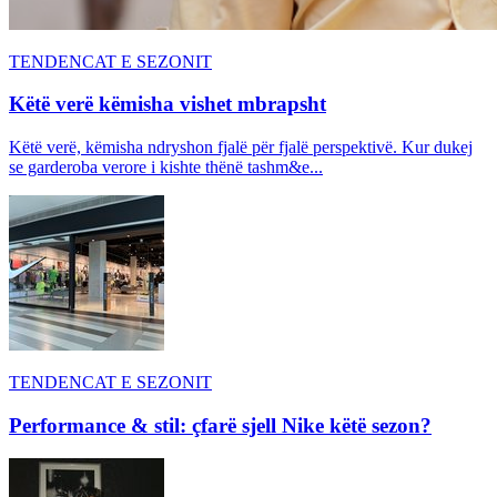
TENDENCAT E SEZONIT
Këtë verë këmisha vishet mbrapsht
Këtë verë, këmisha ndryshon fjalë për fjalë perspektivë. Kur dukej
se garderoba verore i kishte thënë tashm&e...
TENDENCAT E SEZONIT
Performance & stil: çfarë sjell Nike këtë sezon?