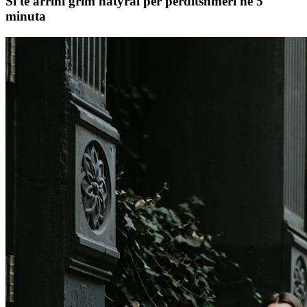
Si të arrini grim natyral për përditshmëri në 5
minuta