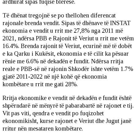
ardhurat sipas fuqisë blerëse.
Të dhënat tregojnë se po thellohen diferencat
rajonale brenda vendit. Sipas të dhënave të INSTAT
ekonomia e vendit u rrit me 27,8% nga 2011 më
2021, ndërsa PBB e Rajonit të Veriut u rrit me vetëm
16.4%. Brenda rajonit të Veriut, ecurinë më të dobët
e ka Qarku i Kukësit, ekonomia e të cilit ka pësuar
rënie me 6.6% në dekadën e fundit. Ndërsa rritja
reale e PBB-së në rajonin Shkodër ishte vetëm 1.7%
gjatë 2011-2022 në një kohë që ekonomia
kombëtare u rrit me gati 28%.
Rritja ekonomike e vendit në dekadën e fundit është
shpërndarë në mënyrë të pabarabartë në rajonet e tij.
Vit pas viti, qendra e vendit po fuqizohet
ekonomikisht, kurse rajonet e Veriut dhe Jugut janë
rritur nën mesataren kombëtare.