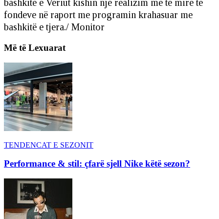
bashkitë e Veriut kishin një realizim më të mirë të
fondeve në raport me programin krahasuar me
bashkitë e tjera./ Monitor
Më të Lexuarat
TENDENCAT E SEZONIT
Performance & stil: çfarë sjell Nike këtë sezon?