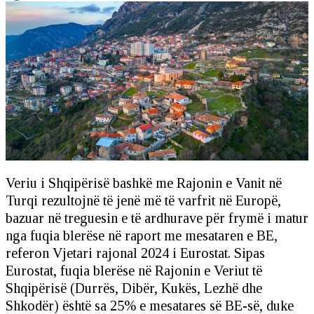
Veriu i Shqipërisë bashkë me Rajonin e Vanit në
Turqi rezultojnë të jenë më të varfrit në Europë,
bazuar në treguesin e të ardhurave për frymë i matur
nga fuqia blerëse në raport me mesataren e BE,
referon Vjetari rajonal 2024 i Eurostat. Sipas
Eurostat, fuqia blerëse në Rajonin e Veriut të
Shqipërisë (Durrës, Dibër, Kukës, Lezhë dhe
Shkodër) është sa 25% e mesatares së BE-së, duke