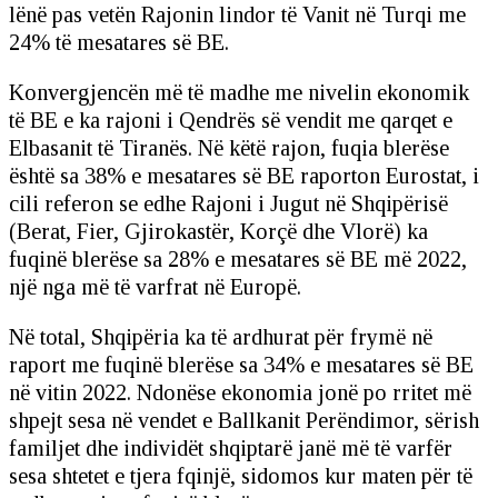
lënë pas vetën Rajonin lindor të Vanit në Turqi me
24% të mesatares së BE.
Konvergjencën më të madhe me nivelin ekonomik
të BE e ka rajoni i Qendrës së vendit me qarqet e
Elbasanit të Tiranës. Në këtë rajon, fuqia blerëse
është sa 38% e mesatares së BE raporton Eurostat, i
cili referon se edhe Rajoni i Jugut në Shqipërisë
(Berat, Fier, Gjirokastër, Korçë dhe Vlorë) ka
fuqinë blerëse sa 28% e mesatares së BE më 2022,
një nga më të varfrat në Europë.
Në total, Shqipëria ka të ardhurat për frymë në
raport me fuqinë blerëse sa 34% e mesatares së BE
në vitin 2022. Ndonëse ekonomia jonë po rritet më
shpejt sesa në vendet e Ballkanit Perëndimor, sërish
familjet dhe individët shqiptarë janë më të varfër
sesa shtetet e tjera fqinjë, sidomos kur maten për të