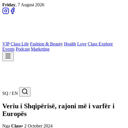
Friday
, 7 August 2026
VIP
Class Life
Fashion & Beauty
Health
Love
Class Explore
Events
Podcast
Marketing
SQ / EN
Veriu i Shqipërisë, rajoni më i varfër i
Europës
Nga
Class
•
2 October 2024