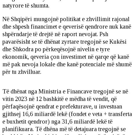
natyrore të shumta.
Në Shqipëri mungojnë politikat e zhvillimit rajonal
dhe shpesh financimet e qeverisë qendrore nuk kanë
shpërndarje të drejtë në raport nevojat. Psh
pavarësisht se të dhënat zyrtare tregojnë se Kukësi
dhe Shkodra po përkeqësojnë nivelin e tyre
ekonomik, qeveria çon investimet në qarqe që kanë
më pak nevoja lokale dhe kanë potenciale më shumë
për tu zhvilluar.
Të dhënat nga Ministria e Financave tregojnë se në
vitin 2023 në 12 bashkitë e mëdha të vendit, që
përfaqësojnë qendrat e prefekturave, u investuan
gjithsej 16,6 miliardë lekë (fondet e veta + transferta
e buxhetit qendror) nga 31,6 miliardë lekë të
planifikuara. Të dhëna më të detajuara tregojnë se