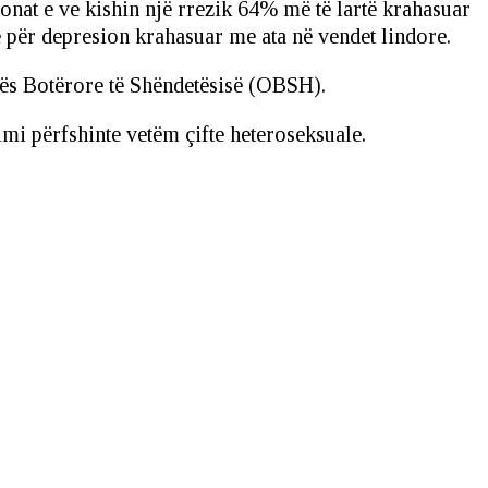
sonat e ve kishin një rrezik 64% më të lartë krahasuar
ë për depresion krahasuar me ata në vendet lindore.
atës Botërore të Shëndetësisë (OBSH).
mi përfshinte vetëm çifte heteroseksuale.