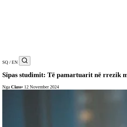
SQ / EN
Sipas studimit: Të pamartuarit në rrezik m
Nga
Class
•
12 November 2024