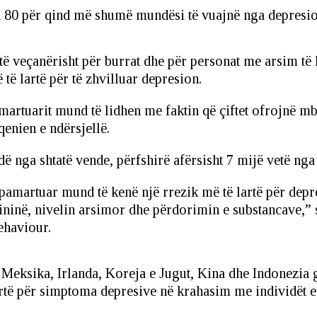
eth 80 për qind më shumë mundësi të vuajnë nga depresi
të veçanërisht për burrat dhe për personat me arsim të 
ë lartë për të zhvilluar depresion.
ë martuarit mund të lidhen me faktin që çiftet ofrojnë mb
nien e ndërsjellë.
ë nga shtatë vende, përfshirë afërsisht 7 mijë vetë nga
pamartuar mund të kenë një rrezik më të lartë për depr
jininë, nivelin arsimor dhe përdorimin e substancave,” 
ehaviour.
 Meksika, Irlanda, Koreja e Jugut, Kina dhe Indonezia g
artë për simptoma depresive në krahasim me individët e