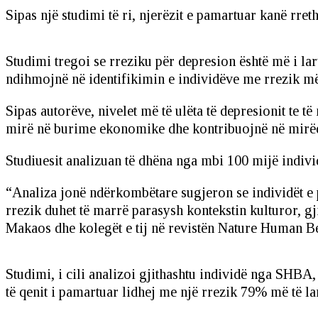
Sipas një studimi të ri, njerëzit e pamartuar kanë rr
Studimi tregoi se rreziku për depresion është më i lar
ndihmojnë në identifikimin e individëve me rrezik më t
Sipas autorëve, nivelet më të ulëta të depresionit te t
mirë në burime ekonomike dhe kontribuojnë në mirëqe
Studiuesit analizuan të dhëna nga mbi 100 mijë individ
“Analiza jonë ndërkombëtare sugjeron se individët e 
rrezik duhet të marrë parasysh kontekstin kulturor, g
Makaos dhe kolegët e tij në revistën Nature Human B
Studimi, i cili analizoi gjithashtu individë nga SHBA,
të qenit i pamartuar lidhej me një rrezik 79% më të l