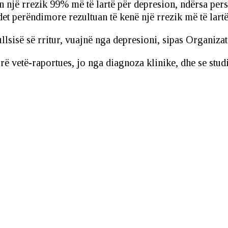
in një rrezik 99% më të lartë për depresion, ndërsa per
det perëndimore rezultuan të kenë një rrezik më të lart
llsisë së rritur, vuajnë nga depresioni, sipas Organiz
ë vetë-raportues, jo nga diagnoza klinike, dhe se studi