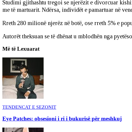
Studimi gjithashtu tregoi se njerëzit e divorcuar kish
me të martuarit. Ndërsa, individët e pamartuar në ven
Rreth 280 milionë njerëz në botë, ose rreth 5% e popu
Autorët theksuan se të dhënat u mblodhën nga pyetësor
Më të Lexuarat
TENDENCAT E SEZONIT
Eye Patches: obsesioni i ri i bukurisë për meshkuj