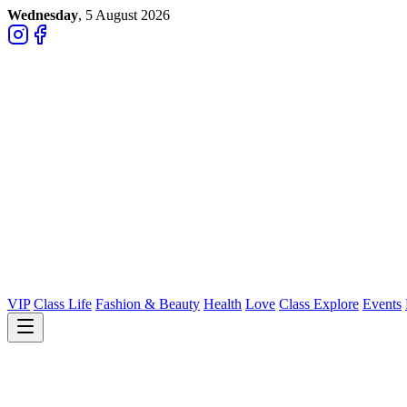
Wednesday
, 5 August 2026
VIP
Class Life
Fashion & Beauty
Health
Love
Class Explore
Events