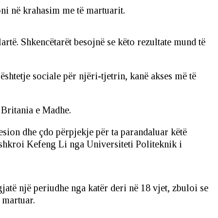
oni në krahasim me të martuarit.
lartë. Shkencëtarët besojnë se këto rezultate mund të
ështetje sociale për njëri-tjetrin, kanë akses më të
 Britania e Madhe.
esion dhe çdo përpjekje për ta parandaluar këtë
shkroi Kefeng Li nga Universiteti Politeknik i
jatë një periudhe nga katër deri në 18 vjet, zbuloi se
 martuar.