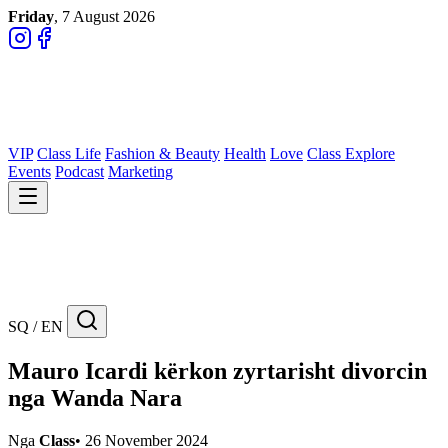
Friday
, 7 August 2026
VIP
Class Life
Fashion & Beauty
Health
Love
Class Explore
Events
Podcast
Marketing
SQ / EN
Mauro Icardi kërkon zyrtarisht divorcin
nga Wanda Nara
Nga
Class
•
26 November 2024