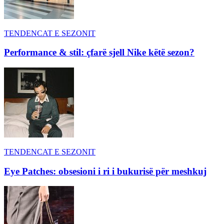
TENDENCAT E SEZONIT
Performance & stil: çfarë sjell Nike këtë sezon?
TENDENCAT E SEZONIT
Eye Patches: obsesioni i ri i bukurisë për meshkuj