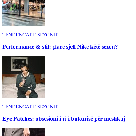
TENDENCAT E SEZONIT
Performance & stil: çfarë sjell Nike këtë sezon?
TENDENCAT E SEZONIT
Eye Patches: obsesioni i ri i bukurisë për meshkuj