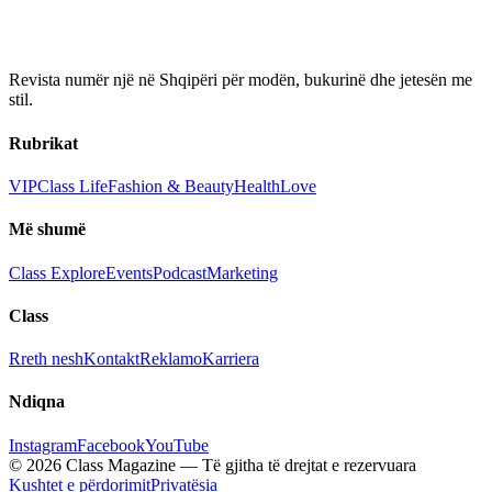
Revista numër një në Shqipëri për modën, bukurinë dhe jetesën me
stil.
Rubrikat
VIP
Class Life
Fashion & Beauty
Health
Love
Më shumë
Class Explore
Events
Podcast
Marketing
Class
Rreth nesh
Kontakt
Reklamo
Karriera
Ndiqna
Instagram
Facebook
YouTube
© 2026 Class Magazine — Të gjitha të drejtat e rezervuara
Kushtet e përdorimit
Privatësia