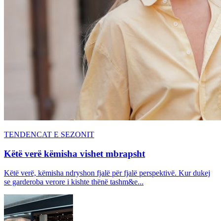
TENDENCAT E SEZONIT
Këtë verë këmisha vishet mbrapsht
Këtë verë, këmisha ndryshon fjalë për fjalë perspektivë. Kur dukej
se garderoba verore i kishte thënë tashm&e...