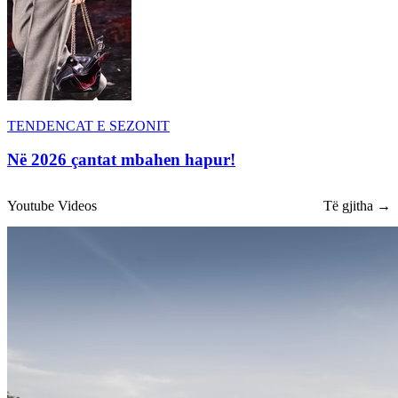
TENDENCAT E SEZONIT
Në 2026 çantat mbahen hapur!
Youtube Videos
Të gjitha →