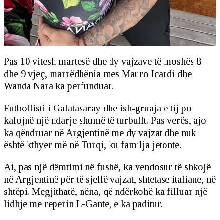
Pas 10 vitesh martesë dhe dy vajzave të moshës 8
dhe 9 vjeç, marrëdhënia mes Mauro Icardi dhe
Wanda Nara ka përfunduar.
Futbollisti i Galatasaray dhe ish-gruaja e tij po
kalojnë një ndarje shumë të turbullt. Pas verës, ajo
ka qëndruar në Argjentinë me dy vajzat dhe nuk
është kthyer më në Turqi, ku familja jetonte.
Ai, pas një dëmtimi në fushë, ka vendosur të shkojë
në Argjentinë për të sjellë vajzat, shtetase italiane, në
shtëpi. Megjithatë, nëna, që ndërkohë ka filluar një
lidhje me reperin L-Gante, e ka paditur.