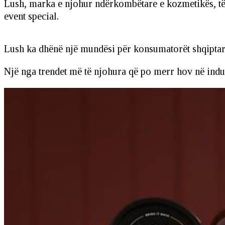
Lush, marka e njohur ndërkombëtare e kozmetikës, të ci
event special.
Lush ka dhënë një mundësi për konsumatorët shqiptarë
Një nga trendet më të njohura që po merr hov në in