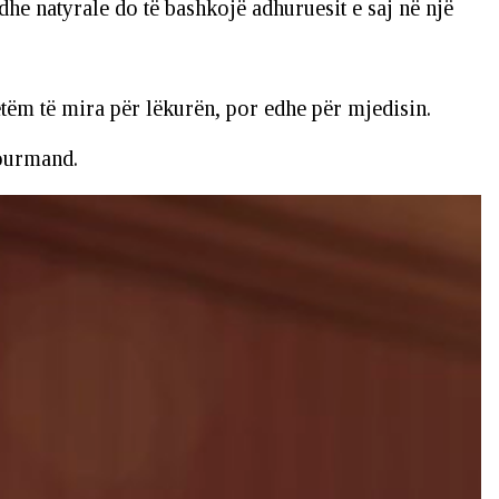
dhe natyrale do të bashkojë adhuruesit e saj në një
tëm të mira për lëkurën, por edhe për mjedisin.
gourmand.