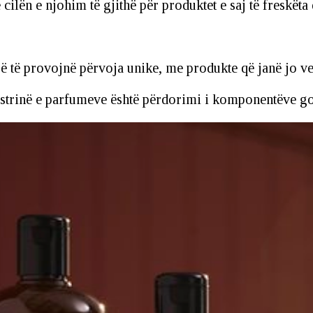
lën e njohim të gjithë për produktet e saj të freskëta 
 të provojnë përvoja unike, me produkte që janë jo ve
dustrinë e parfumeve është përdorimi i komponentëve 