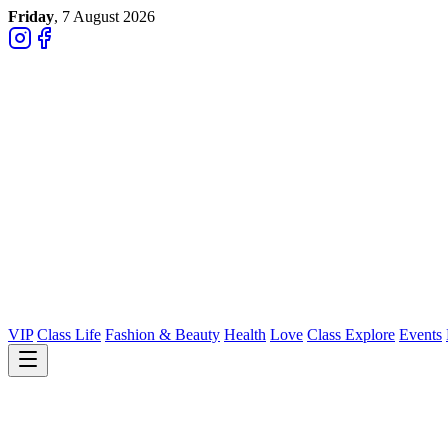
Friday
, 7 August 2026
VIP
Class Life
Fashion & Beauty
Health
Love
Class Explore
Events