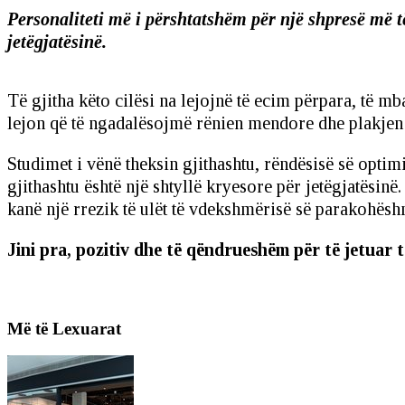
Personaliteti më i përshtatshëm për një shpresë më t
jetëgjatësinë.
Të gjitha këto cilësi na lejojnë të ecim përpara, të m
lejon që të ngadalësojmë rënien mendore dhe plakjen 
Studimet i vënë theksin gjithashtu, rëndësisë së optim
gjithashtu është një shtyllë kryesore për jetëgjatësinë.
kanë një rrezik të ulët të vdekshmërisë së parakohës
Jini pra, pozitiv dhe të qëndrueshëm për të jetuar 
Më të Lexuarat