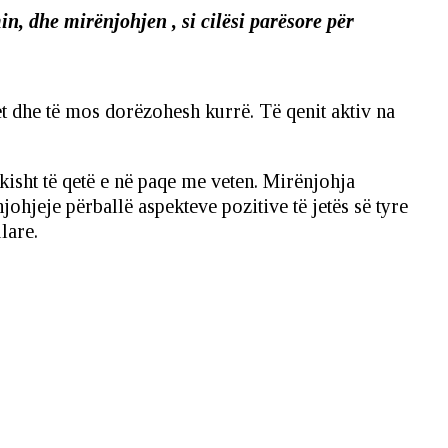
n, dhe mirënjohjen , si cilësi parësore për
et dhe të mos dorëzohesh kurrë. Të qenit aktiv na
kisht të qetë e në paqe me veten. Mirënjohja
johjeje përballë aspekteve pozitive të jetës së tyre
lare.