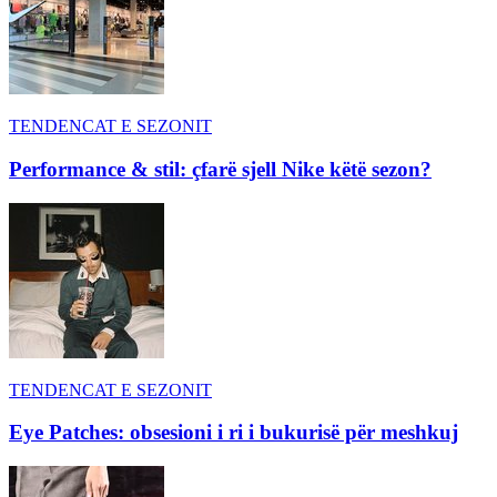
TENDENCAT E SEZONIT
Performance & stil: çfarë sjell Nike këtë sezon?
TENDENCAT E SEZONIT
Eye Patches: obsesioni i ri i bukurisë për meshkuj