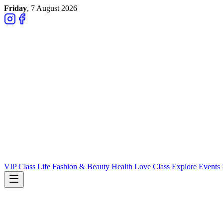
Friday
, 7 August 2026
VIP
Class Life
Fashion & Beauty
Health
Love
Class Explore
Events