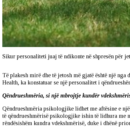
Sikur personaliteti juaj të ndikonte në shpresën për je
Të plakesh mirë dhe të jetosh më gjatë është një nga 
Health, ka konstatuar se një personalitet i qëndrueshëm
Qëndrueshmëria, si një mbrojtje kundër vdekshmëri
Qëndrueshmëria psikologjike lidhet me aftësine e një in
të qëndrueshmërisë psikologjike ishin të lidhura me n
rëndësishëm kundra vdekshmërisë, duke i dhënë priorit