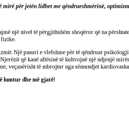
ë mirë për jetën lidhet me qëndrueshmërinë, optimizmi
bajmë një nivel të përgjithshëm shoqëror që na përshtat
fizike.
izmit: Një pasuri e vlefshme për të qëndruar psikologji
 Njerëzit që kanë aftësinë të kultvojnë një ndjenjë mirën
hme, veçanërisht të mbrojtur nga sëmundjet kardiovasku
të lumtur dhe më gjatë!