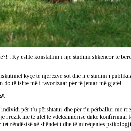
të?!... Ky është konstatimi i një studimi shkencor të bër
diskutimet kyçe të njerëzve sot dhe një studim i publi
 do të ishte më i favorizuar për të jetuar më gjatë!
së.
dividi për t’u përshtatur dhe për t’u përballur me rretha
jë rrezik më të ulët të vdekshmërisë duke konfirmuar k
et rëndësisë së shëndetit dhe të mirëqenies psikologji