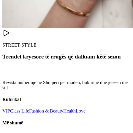
STREET STYLE
Trendet kryesore të rrugës që dalluam këtë sezon
Revista numër një në Shqipëri për modën, bukurinë dhe jetesën me
stil.
Rubrikat
VIP
Class Life
Fashion & Beauty
Health
Love
Më shumë