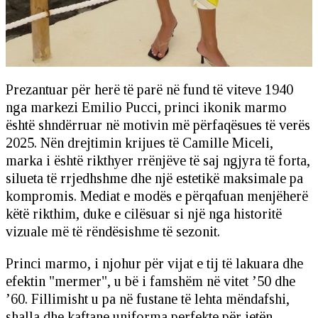
Prezantuar për herë të parë në fund të viteve 1940
nga markezi Emilio Pucci, princi ikonik marmo
është shndërruar në motivin më përfaqësues të verës
2025. Nën drejtimin krijues të Camille Miceli,
marka i është rikthyer rrënjëve të saj ngjyra të forta,
silueta të rrjedhshme dhe një estetikë maksimale pa
kompromis. Mediat e modës e përqafuan menjëherë
këtë rikthim, duke e cilësuar si një nga historitë
vizuale më të rëndësishme të sezonit.
Princi marmo, i njohur për vijat e tij të lakuara dhe
efektin "mermer", u bë i famshëm në vitet ’50 dhe
’60. Fillimisht u pa në fustane të lehta mëndafshi,
shalla dhe kaftane uniforma perfekte për jetën