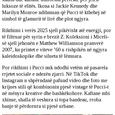
luksoze të elitës. Ikona si Jackie Kennedy dhe
Marilyn Monroe ndihmuan që Pucci të kthehej në
simbol të glamurit të lirë dhe plot ngjyra.
Rikthimi i verës 2025 sjell pikërisht atë energji, por
të filtruar për syrin e brezit Z. Koleksioni i Miceli-
së sjell jehonën e Matthew Williamson pranverë
2007, ku printet e viteve ’60 u rishpikën në ngjyra
kaleidoskopike dhe silueta të lëmuara.
Por rikthimi i Pucci nuk ndodhi vetëm në pasarela
rrjetet sociale e ndezën zjarri. Në TikTok dhe
Instagram u shpërndanë pafund video dhe foto me
krijues stili që kombinonin pjesë vintage të Pucci-t
në mënyra kreative dhe bashkëkohore. Kaftane mbi
xhinse, shalla të veshura si topa bandeau, rroba
banje të përdorura si pjesë urbane.