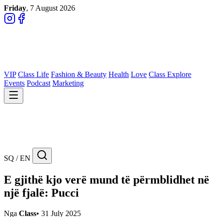
Friday
, 7 August 2026
VIP
Class Life
Fashion & Beauty
Health
Love
Class Explore
Events
Podcast
Marketing
SQ / EN
E gjithë kjo verë mund të përmblidhet në
një fjalë: Pucci
Nga
Class
•
31 July 2025