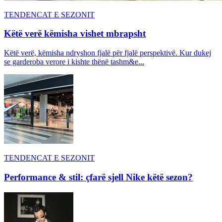
TENDENCAT E SEZONIT
Këtë verë këmisha vishet mbrapsht
Këtë verë, këmisha ndryshon fjalë për fjalë perspektivë. Kur dukej
se garderoba verore i kishte thënë tashm&e...
TENDENCAT E SEZONIT
Performance & stil: çfarë sjell Nike këtë sezon?