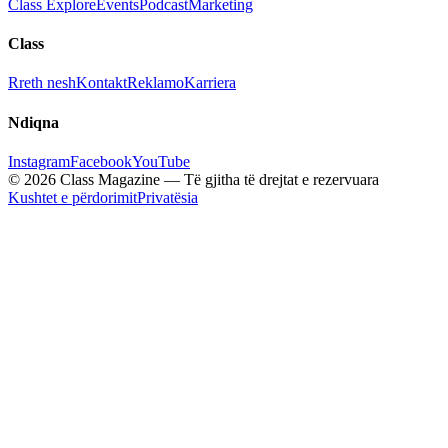
Class Explore
Events
Podcast
Marketing
Class
Rreth nesh
Kontakt
Reklamo
Karriera
Ndiqna
Instagram
Facebook
YouTube
© 2026 Class Magazine — Të gjitha të drejtat e rezervuara
Kushtet e përdorimit
Privatësia