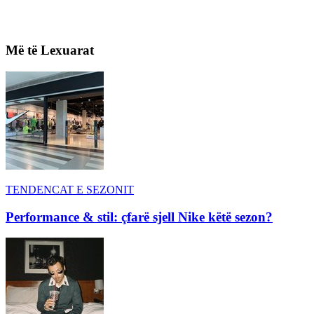
Më të Lexuarat
TENDENCAT E SEZONIT
Performance & stil: çfarë sjell Nike këtë sezon?