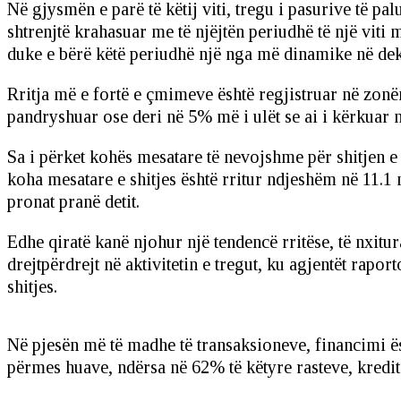
Në gjysmën e parë të këtij viti, tregu i pasurive të 
shtrenjtë krahasuar me të njëjtën periudhë të një vit
duke e bërë këtë periudhë një nga më dinamike në dek
Rritja më e fortë e çmimeve është regjistruar në zonë
pandryshuar ose deri në 5% më i ulët se ai i kërkuar n
Sa i përket kohës mesatare të nevojshme për shitjen e
koha mesatare e shitjes është rritur ndjeshëm në 11.1 
pronat pranë detit.
Edhe qiratë kanë njohur një tendencë rritëse, të nxit
drejtpërdrejt në aktivitetin e tregut, ku agjentët rapo
shitjes.
Në pjesën më të madhe të transaksioneve, financimi ë
përmes huave, ndërsa në 62% të këtyre rasteve, kredit