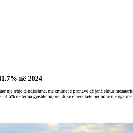
41.7% në 2024
nuar një rritje të ndjeshme, me çmimet e pronave që janë shitur mesatari
tje 14.6% në terma gjashtëmujorë, duke e bërë këtë periudhë një nga më