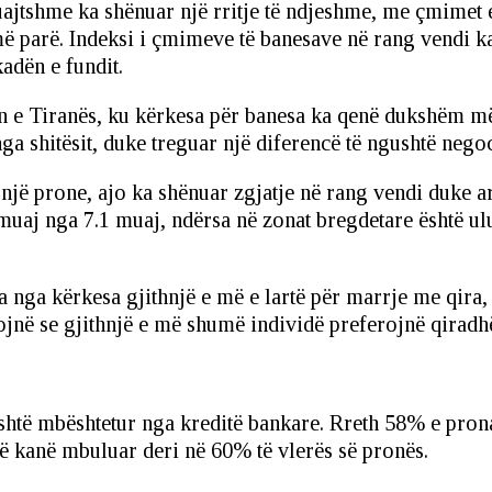
paluajtshme ka shënuar një rritje të ndjeshme, me çmime
i më parë. Indeksi i çmimeve të banesave në rang vendi 
adën e fundit.
n e Tiranës, ku kërkesa për banesa ka qenë dukshëm më 
ga shitësit, duke treguar një diferencë të ngushtë nego
 një prone, ajo ka shënuar zgjatje në rang vendi duke a
muaj nga 7.1 muaj, ndërsa në zonat bregdetare është ulur
ura nga kërkesa gjithnjë e më e lartë për marrje me qir
rtojnë se gjithnjë e më shumë individë preferojnë qiradh
shtë mbështetur nga kreditë bankare. Rreth 58% e pron
ë kanë mbuluar deri në 60% të vlerës së pronës.