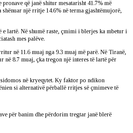
t e pronave që janë shitur mesatarisht 41.7% më
ka shënuar një rritje 14.6% në terma gjashtëmujorë,
e lartë. Në shumë raste, çmimi i blerjes ka mbetur i
ciatash mes palëve.
rritur në 11.6 muaj nga 9.3 muaj më parë. Në Tiranë,
 në 8.7 muaj, çka tregon një interes të lartë për
a, sidomos në kryeqytet. Ky faktor po ndikon
ënien si alternativë përballë rritjes së çmimeve të
ave për banim dhe përdorim tregtar janë blerë