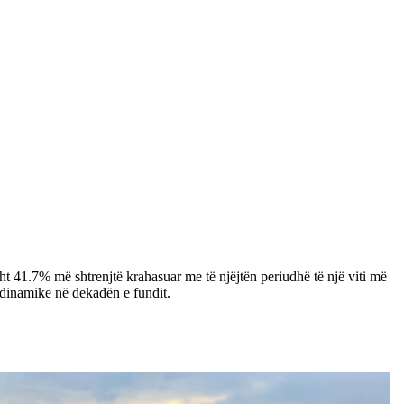
sht 41.7% më shtrenjtë krahasuar me të njëjtën periudhë të një viti më
 dinamike në dekadën e fundit.