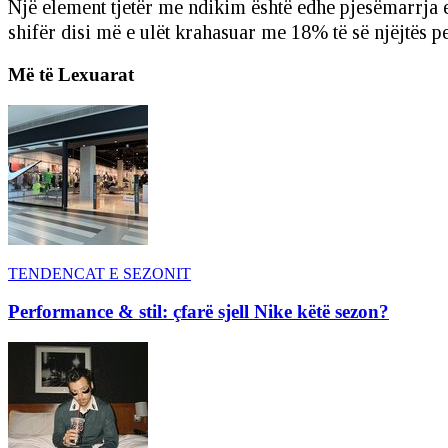
Një element tjetër me ndikim është edhe pjesëmarrja e 
shifër disi më e ulët krahasuar me 18% të së njëjtës per
Më të Lexuarat
TENDENCAT E SEZONIT
Performance & stil: çfarë sjell Nike këtë sezon?