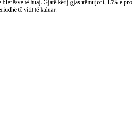
blerësve të huaj. Gjatë këtij gjashtëmujori, 15% e pron
iudhë të vitit të kaluar.