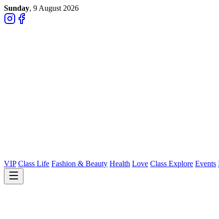
Sunday
, 9 August 2026
VIP
Class Life
Fashion & Beauty
Health
Love
Class Explore
Events