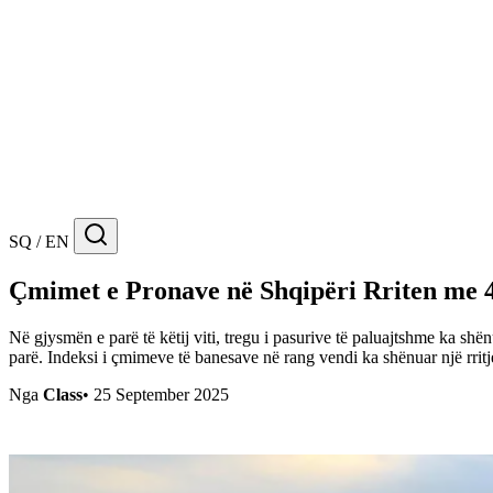
SQ / EN
Çmimet e Pronave në Shqipëri Rriten me 
Në gjysmën e parë të këtij viti, tregu i pasurive të paluajtshme ka shë
parë. Indeksi i çmimeve të banesave në rang vendi ka shënuar një rri
Nga
Class
•
25 September 2025