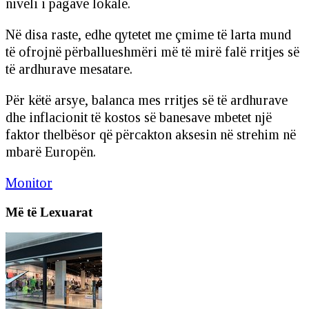
niveli i pagave lokale.
Në disa raste, edhe qytetet me çmime të larta mund
të ofrojnë përballueshmëri më të mirë falë rritjes së
të ardhurave mesatare.
Për këtë arsye, balanca mes rritjes së të ardhurave
dhe inflacionit të kostos së banesave mbetet një
faktor thelbësor që përcakton aksesin në strehim në
mbarë Europën.
Monitor
Më të Lexuarat