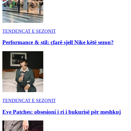
TENDENCAT E SEZONIT
Performance & stil: çfarë sjell Nike këtë sezon?
TENDENCAT E SEZONIT
Eye Patches: obsesioni i ri i bukurisë për meshkuj