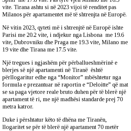
vite. Tirana ashtu si në 2023 vijoi të renditet pas
Milanos për apartamentet më të shtrenjta në Europë.
Në vitin 2023, qyteti më i shtrenjtë në Europë ishte
Parisi me 20.2 vite, i ndjekur nga Lisbona me 19.6
vite, Dubrovniku dhe Praga me 19.3 vite, Milano me
19 vite dhe Tirana me 17.5 vite.
Një tregues i ngjashëm për përballueshmërinë e
blerjes së një apartamenti në Tiranë është
përllogaritur edhe nga “Monitor” mbështetur nga
formula e prezantuar në raportin e “Deloitte” që mat
se sa paga vjetore reale bruto duhen për të blerë një
apartament të ri, me një madhësi standarde prej 70
metra katror.
Duke i përshtatur këto të dhëna me Tiranën,
llogaritet se për të blerë një apartament 70 metër