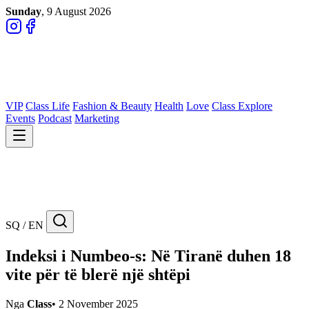
Sunday
, 9 August 2026
VIP
Class Life
Fashion & Beauty
Health
Love
Class Explore
Events
Podcast
Marketing
SQ / EN
Indeksi i Numbeo-s: Në Tiranë duhen 18
vite për të blerë një shtëpi
Nga
Class
•
2 November 2025