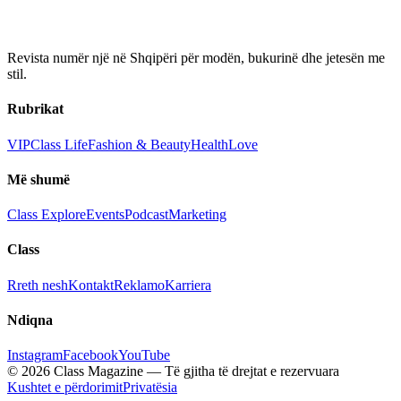
Revista numër një në Shqipëri për modën, bukurinë dhe jetesën me
stil.
Rubrikat
VIP
Class Life
Fashion & Beauty
Health
Love
Më shumë
Class Explore
Events
Podcast
Marketing
Class
Rreth nesh
Kontakt
Reklamo
Karriera
Ndiqna
Instagram
Facebook
YouTube
© 2026 Class Magazine — Të gjitha të drejtat e rezervuara
Kushtet e përdorimit
Privatësia