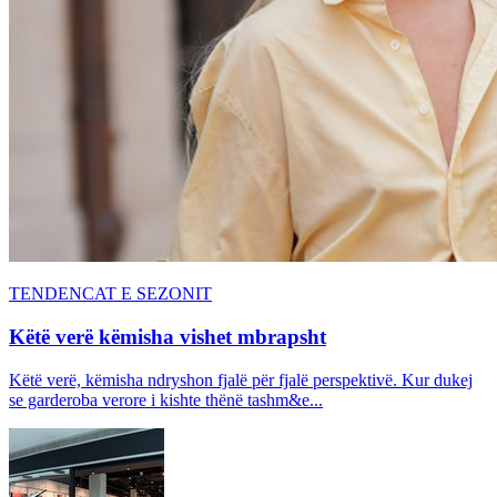
TENDENCAT E SEZONIT
Këtë verë këmisha vishet mbrapsht
Këtë verë, këmisha ndryshon fjalë për fjalë perspektivë. Kur dukej
se garderoba verore i kishte thënë tashm&e...