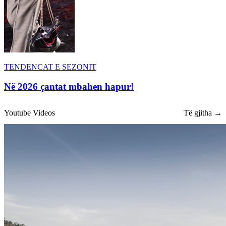
TENDENCAT E SEZONIT
Në 2026 çantat mbahen hapur!
Youtube Videos
Të gjitha →