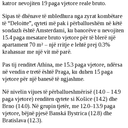
katror nevojiten 19 paga vjetore reale bruto.
Sipas të dhënave të mbledhura nga zyrat kombëtare
të “Deloitte”, qyteti më pak i përballueshëm në këtë
sondazh është Amsterdami, ku banorëve u nevojiten
15.4 paga mesatare bruto vjetore për të blerë një
apartament 70 m² – një rritje e lehtë prej 0.3%
krahasuar me një vit më parë.
Pas tij renditet Athina, me 15.3 paga vjetore, ndërsa
në vendin e tretë është Praga, ku duhen 15 paga
vjetore për një banesë të ngjashme.
Në nivelin vijues të përballueshmërisë (14.0 – 14.9
paga vjetore) renditen qytete si Košice (14.2) dhe
Brno (14.0). Në grupin tjetër, me 12.0–13.9 paga
vjetore, bëjnë pjesë Banská Bystrica (12.8) dhe
Bratislava (12.3).