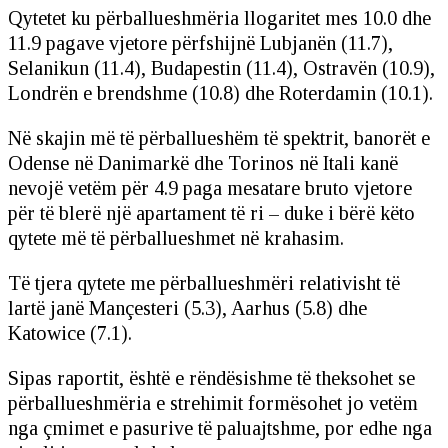
Qytetet ku përballueshmëria llogaritet mes 10.0 dhe
11.9 pagave vjetore përfshijnë Lubjanën (11.7),
Selanikun (11.4), Budapestin (11.4), Ostravën (10.9),
Londrën e brendshme (10.8) dhe Roterdamin (10.1).
Në skajin më të përballueshëm të spektrit, banorët e
Odense në Danimarkë dhe Torinos në Itali kanë
nevojë vetëm për 4.9 paga mesatare bruto vjetore
për të blerë një apartament të ri – duke i bërë këto
qytete më të përballueshmet në krahasim.
Të tjera qytete me përballueshmëri relativisht të
lartë janë Mançesteri (5.3), Aarhus (5.8) dhe
Katowice (7.1).
Sipas raportit, është e rëndësishme të theksohet se
përballueshmëria e strehimit formësohet jo vetëm
nga çmimet e pasurive të paluajtshme, por edhe nga