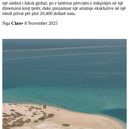
një simbol i luksit global, po e lartëson përvojën e mikpritjes në një
dimension krejt tjetër, duke prezantuar një arratisje ekskluzive në një
ishull privat për plot 20,400 dollarë nata.
Nga
Class
•
8 November 2025