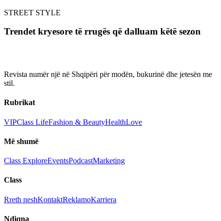
STREET STYLE
Trendet kryesore të rrugës që dalluam këtë sezon
Revista numër një në Shqipëri për modën, bukurinë dhe jetesën me
stil.
Rubrikat
VIP
Class Life
Fashion & Beauty
Health
Love
Më shumë
Class Explore
Events
Podcast
Marketing
Class
Rreth nesh
Kontakt
Reklamo
Karriera
Ndiqna