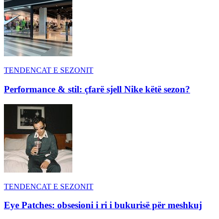
TENDENCAT E SEZONIT
Performance & stil: çfarë sjell Nike këtë sezon?
TENDENCAT E SEZONIT
Eye Patches: obsesioni i ri i bukurisë për meshkuj