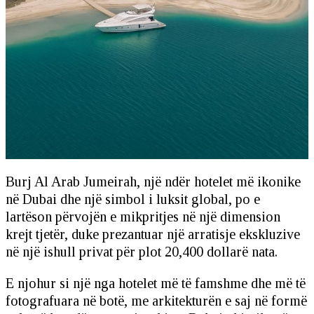
Burj Al Arab Jumeirah, një ndër hotelet më ikonike
në Dubai dhe një simbol i luksit global, po e
lartëson përvojën e mikpritjes në një dimension
krejt tjetër, duke prezantuar një arratisje ekskluzive
në një ishull privat për plot 20,400 dollarë nata.
E njohur si një nga hotelet më të famshme dhe më të
fotografuara në botë, me arkitekturën e saj në formë