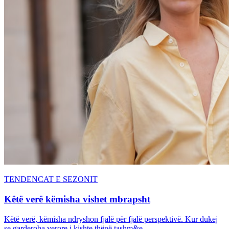
TENDENCAT E SEZONIT
Këtë verë këmisha vishet mbrapsht
Këtë verë, këmisha ndryshon fjalë për fjalë perspektivë. Kur dukej
se garderoba verore i kishte thënë tashm&e...