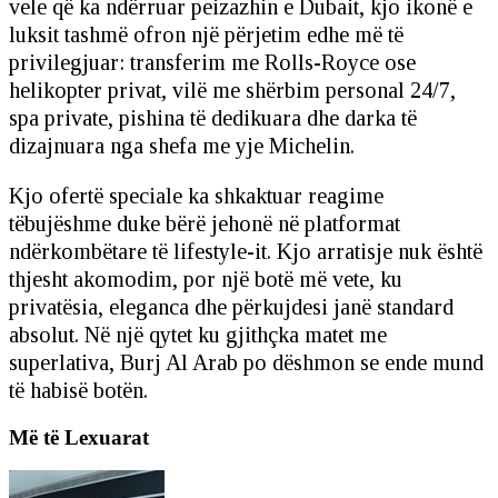
vele që ka ndërruar peizazhin e Dubait, kjo ikonë e
luksit tashmë ofron një përjetim edhe më të
privilegjuar: transferim me Rolls-Royce ose
helikopter privat, vilë me shërbim personal 24/7,
spa private, pishina të dedikuara dhe darka të
dizajnuara nga shefa me yje Michelin.
Kjo ofertë speciale ka shkaktuar reagime
tëbujëshme duke bërë jehonë në platformat
ndërkombëtare të lifestyle-it. Kjo arratisje nuk është
thjesht akomodim, por një botë më vete, ku
privatësia, eleganca dhe përkujdesi janë standard
absolut. Në një qytet ku gjithçka matet me
superlativa, Burj Al Arab po dëshmon se ende mund
të habisë botën.
Më të Lexuarat