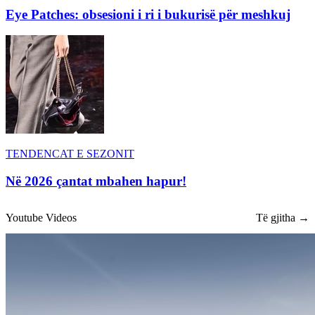
Eye Patches: obsesioni i ri i bukurisë për meshkuj
TENDENCAT E SEZONIT
Në 2026 çantat mbahen hapur!
Youtube Videos
Të gjitha →