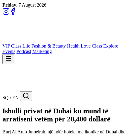
Friday
, 7 August 2026
VIP
Class Life
Fashion & Beauty
Health
Love
Class Explore
Events
Podcast
Marketing
SQ / EN
Ishulli privat në Dubai ku mund të
arratiseni vetëm për 20,400 dollarë
Burj Al Arab Jumeirah, një ndër hotelet më ikonike në Dubai dhe