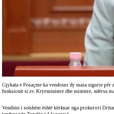
Gjykata e Posaçme ka vendosur dy masa sigurie për zv
funksionit si zv. Kryeministre dhe ministre, ndërsa mas
Vendimi i sotshëm është kërkuar nga prokurori Dritan
tendera për Tunelin e Llogarasë.