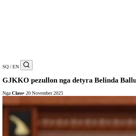
SQ / EN
GJKKO pezullon nga detyra Belinda Balluk
Nga
Class
•
20 November 2025