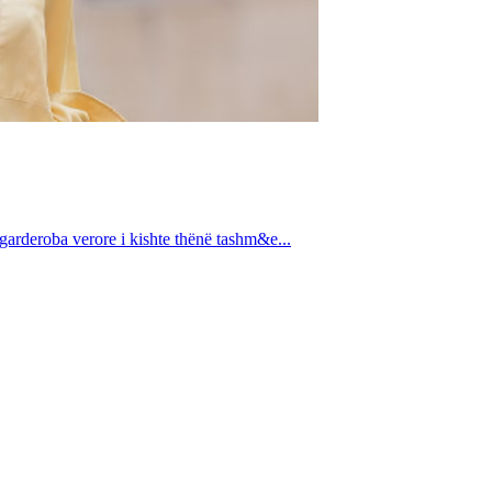
 garderoba verore i kishte thënë tashm&e...