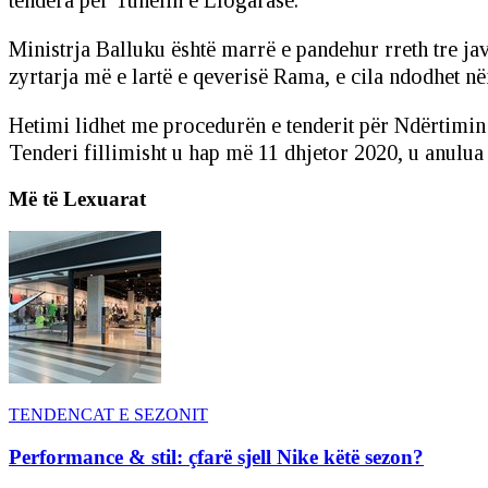
Ministrja Balluku është marrë e pandehur rreth tre ja
zyrtarja më e lartë e qeverisë Rama, e cila ndodhet 
Hetimi lidhet me procedurën e tenderit për Ndërtimin
Tenderi fillimisht u hap më 11 dhjetor 2020, u anulu
Më të Lexuarat
TENDENCAT E SEZONIT
Performance & stil: çfarë sjell Nike këtë sezon?