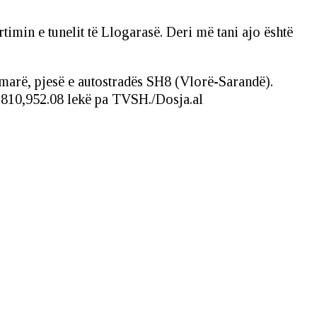
imin e tunelit të Llogarasë. Deri më tani ajo është
imarë, pjesë e autostradës SH8 (Vlorë-Sarandë).
7,810,952.08 lekë pa TVSH./Dosja.al