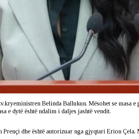
.kryeministren Belinda Ballukun. Mësohet se masa e pa
a e dytë është ndalim i daljes jashtë vendit.
 Prençi dhe është autorizuar nga gjyqtari Erion Çela. 