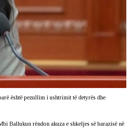
rë është pezullim i ushtrimit të detyrës dhe
Mbi Ballukun rëndon akuza e shkeljes së barazisë në