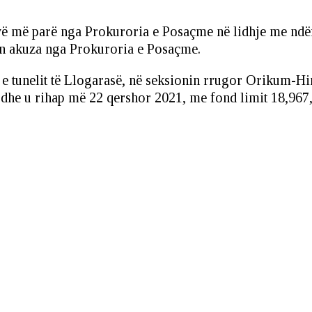
vë më parë nga Prokuroria e Posaçme në lidhje me ndërt
nën akuza nga Prokuroria e Posaçme.
 e tunelit të Llogarasë, në seksionin rrugor Orikum-H
a dhe u rihap më 22 qershor 2021, me fond limit 18,96