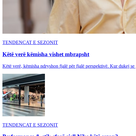
TENDENCAT E SEZONIT
Këtë verë këmisha vishet mbrapsht
Këtë verë, këmisha ndryshon fjalë për fjalë perspektivë. Kur dukej se
TENDENCAT E SEZONIT