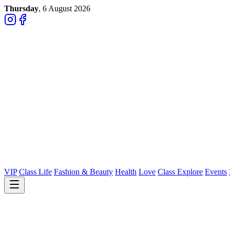
Thursday
, 6 August 2026
VIP
Class Life
Fashion & Beauty
Health
Love
Class Explore
Events