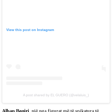
View this post on Instagram
A post shared by EL GUERO (@velaluis_)
Alban Beqiri,
një nga figurat më të spikatura të