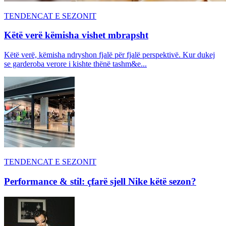
TENDENCAT E SEZONIT
Këtë verë këmisha vishet mbrapsht
Këtë verë, këmisha ndryshon fjalë për fjalë perspektivë. Kur dukej
se garderoba verore i kishte thënë tashm&e...
TENDENCAT E SEZONIT
Performance & stil: çfarë sjell Nike këtë sezon?