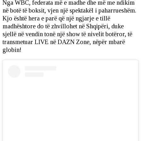
Nga WBC, federata më e madhe dhe më me ndikim
në botë të boksit, vjen një spektakël i paharrueshëm.
Kjo është hera e parë që një ngjarje e tillë
madhështore do të zhvillohet në Shqipëri, duke
sjellë në vendin tonë një show të nivelit botëror, të
transmetuar LIVE në DAZN Zone, nëpër mbarë
globin!