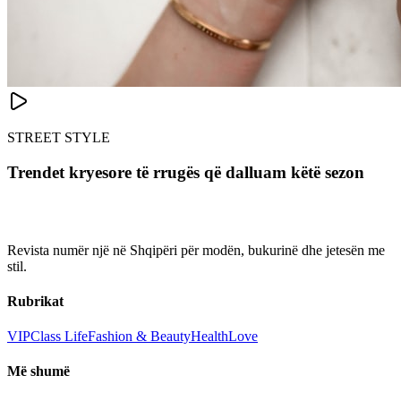
STREET STYLE
Trendet kryesore të rrugës që dalluam këtë sezon
Revista numër një në Shqipëri për modën, bukurinë dhe jetesën me
stil.
Rubrikat
VIP
Class Life
Fashion & Beauty
Health
Love
Më shumë