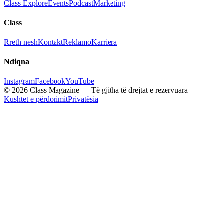
Class Explore
Events
Podcast
Marketing
Class
Rreth nesh
Kontakt
Reklamo
Karriera
Ndiqna
Instagram
Facebook
YouTube
© 2026 Class Magazine — Të gjitha të drejtat e rezervuara
Kushtet e përdorimit
Privatësia