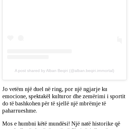
A post shared by Alban Beqiri (@alban.beqiri.immortal)
Jo vetëm një duel në ring, por një ngjarje ku
emocione, spektakël kulturor dhe zemërimi i sportit
do të bashkohen për të sjellë një mbrëmje të
paharrueshme.
Mos e humbni këtë mundësi! Një natë historike që