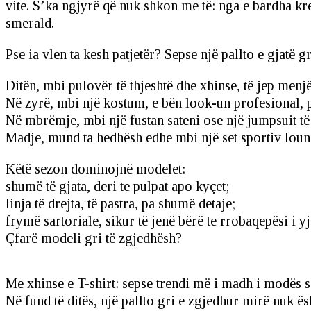
vite. S’ka ngjyrë që nuk shkon me të: nga e bardha krem
smerald.
Pse ia vlen ta kesh patjetër? Sepse një pallto e gjatë g
Ditën, mbi pulovër të thjeshtë dhe xhinse, të jep men
Në zyrë, mbi një kostum, e bën look-un profesional, po
Në mbrëmje, mbi një fustan sateni ose një jumpsuit të 
Madje, mund ta hedhësh edhe mbi një set sportiv loun
Këtë sezon dominojnë modelet:
shumë të gjata, deri te pulpat apo kyçet;
linja të drejta, të pastra, pa shumë detaje;
frymë sartoriale, sikur të jenë bërë te rrobaqepësi i yj
Çfarë modeli gri të zgjedhësh?
Me xhinse e T-shirt: sepse trendi më i madh i modës so
Në fund të ditës, një pallto gri e zgjedhur mirë nuk ës