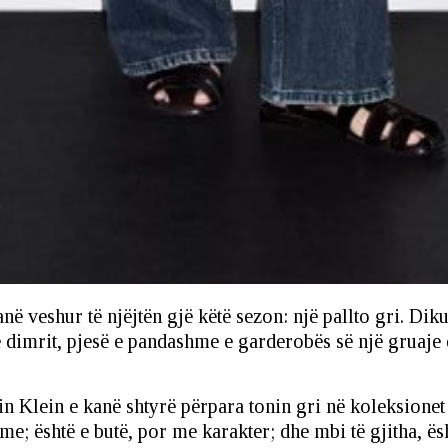
në veshur të njëjtën gjë këtë sezon: një pallto gri. Diku
he dimrit, pjesë e pandashme e garderobës së një gruaj
vin Klein e kanë shtyrë përpara tonin gri në koleksionet
me; është e butë, por me karakter; dhe mbi të gjitha, ë