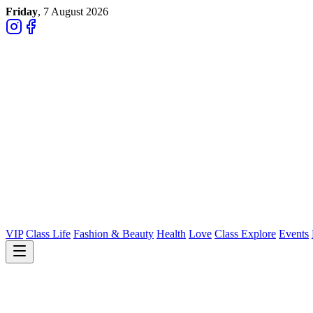
Friday
, 7 August 2026
VIP
Class Life
Fashion & Beauty
Health
Love
Class Explore
Events