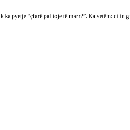
k ka pyetje “çfarë palltoje të marr?”. Ka vetëm: cilin g