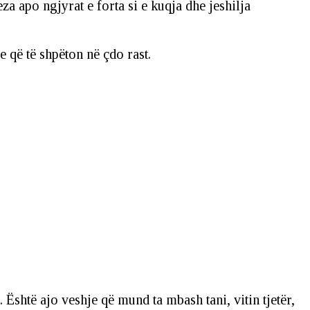
eza apo ngjyrat e forta si e kuqja dhe jeshilja
je që të shpëton në çdo rast.
. Është ajo veshje që mund ta mbash tani, vitin tjetër,