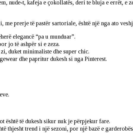
, nude-t, kafeja e çokollatës, deri te bluja e errët, e z
ri, me prerje të pastër sartoriale, është një nga ato vesh
jëherë elegancë “pa u munduar”.
r jo të ashpër si e zeza.
zi, duket minimaliste dhe super chic.
gewear dhe papritur dukesh si nga Pinterest.
eve.
t është të dukesh sikur nuk je përpjekur fare.
htë thjesht trend i një sezoni, por një bazë e garderobës