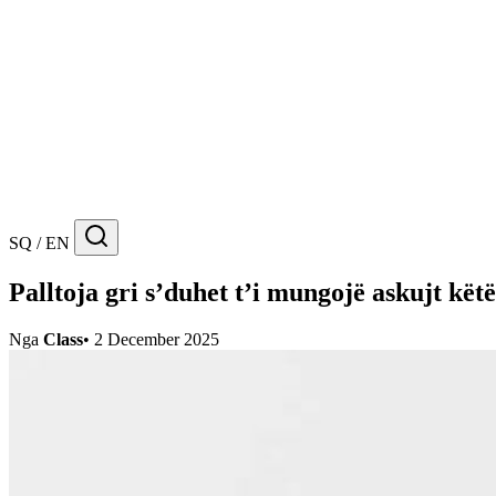
SQ / EN
Palltoja gri s’duhet t’i mungojë askujt kët
Nga
Class
•
2 December 2025