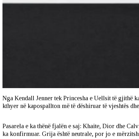
Nga Kendall Jenner tek Princesha e Uellsit të gjithë ka
kthyer në kapospallton më të dëshiruar të vjeshtës d
Pasarela e ka thënë fjalën e saj: Khaite, Dior dhe Cal
ka konfirmuar. Grija është neutrale, por jo e mërzitsh