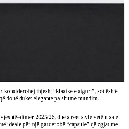
r konsiderohej thjesht “klasike e sigurt”, sot është
e që do të duket elegante pa shumë mundim.
 vjeshtë–dimër 2025/26, dhe street style vetëm sa e
shtë ideale për një garderobë “capsule” që zgjat me