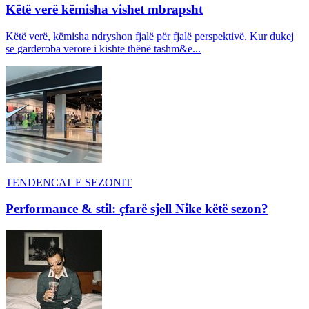
Këtë verë këmisha vishet mbrapsht
Këtë verë, këmisha ndryshon fjalë për fjalë perspektivë. Kur dukej
se garderoba verore i kishte thënë tashm&e...
TENDENCAT E SEZONIT
Performance & stil: çfarë sjell Nike këtë sezon?