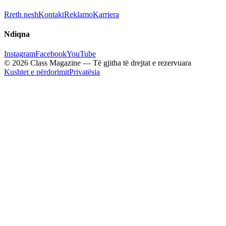
Rreth nesh
Kontakt
Reklamo
Karriera
Ndiqna
Instagram
Facebook
YouTube
© 2026 Class Magazine — Të gjitha të drejtat e rezervuara
Kushtet e përdorimit
Privatësia