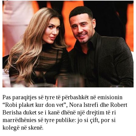
Pas paraqitjes së tyre të përbashkët në emisionin
“Robi plaket kur don vet”, Nora Istrefi dhe Robert
Berisha duket se i kanë dhënë një drejtim të ri
marrëdhënies së tyre publike: jo si çift, por si
kolegë në skenë.