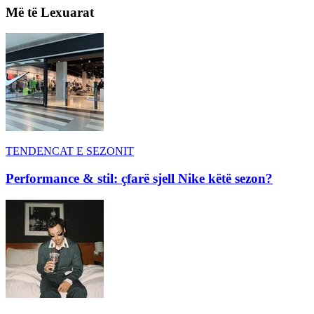
Më të Lexuarat
TENDENCAT E SEZONIT
Performance & stil: çfarë sjell Nike këtë sezon?