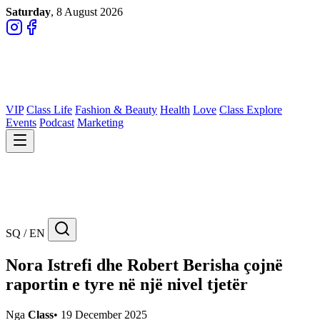
Saturday
, 8 August 2026
VIP
Class Life
Fashion & Beauty
Health
Love
Class Explore
Events
Podcast
Marketing
SQ / EN
Nora Istrefi dhe Robert Berisha çojnë
raportin e tyre në një nivel tjetër
Nga
Class
•
19 December 2025