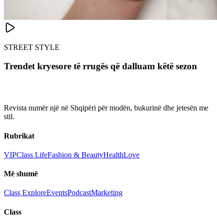
STREET STYLE
Trendet kryesore të rrugës që dalluam këtë sezon
Revista numër një në Shqipëri për modën, bukurinë dhe jetesën me
stil.
Rubrikat
VIP
Class Life
Fashion & Beauty
Health
Love
Më shumë
Class Explore
Events
Podcast
Marketing
Class