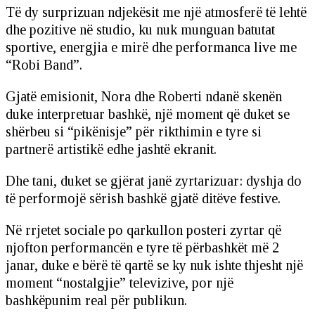
Të dy surprizuan ndjekësit me një atmosferë të lehtë
dhe pozitive në studio, ku nuk munguan batutat
sportive, energjia e mirë dhe performanca live me
“Robi Band”.
Gjatë emisionit, Nora dhe Roberti ndanë skenën
duke interpretuar bashkë, një moment që duket se
shërbeu si “pikënisje” për rikthimin e tyre si
partnerë artistikë edhe jashtë ekranit.
Dhe tani, duket se gjërat janë zyrtarizuar: dyshja do
të performojë sërish bashkë gjatë ditëve festive.
Në rrjetet sociale po qarkullon posteri zyrtar që
njofton performancën e tyre të përbashkët më 2
janar, duke e bërë të qartë se ky nuk ishte thjesht një
moment “nostalgjie” televizive, por një
bashkëpunim real për publikun.