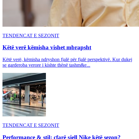
TENDENCAT E SEZONIT
Këtë verë këmisha vishet mbrapsht
Këtë verë, këmisha ndryshon fjalë për fjalë perspektivë. Kur dukej
se garderoba verore i kishte thënë tashm&e...
TENDENCAT E SEZONIT
Performance & stil: çfarë sjell Nike këtë sezon?