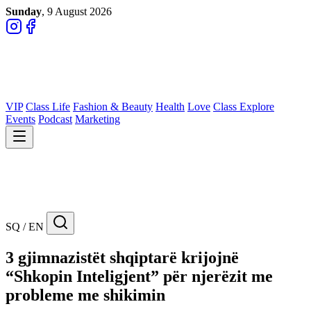
Sunday
, 9 August 2026
VIP
Class Life
Fashion & Beauty
Health
Love
Class Explore
Events
Podcast
Marketing
SQ / EN
3 gjimnazistët shqiptarë krijojnë
“Shkopin Inteligjent” për njerëzit me
probleme me shikimin