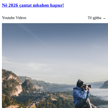
Në 2026 çantat mbahen hapur!
Youtube Videos
Të gjitha →