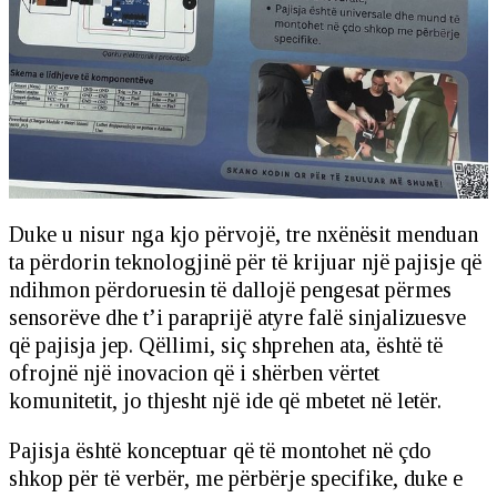
Duke u nisur nga kjo përvojë, tre nxënësit menduan
ta përdorin teknologjinë për të krijuar një pajisje që
ndihmon përdoruesin të dallojë pengesat përmes
sensorëve dhe t’i paraprijë atyre falë sinjalizuesve
që pajisja jep. Qëllimi, siç shprehen ata, është të
ofrojnë një inovacion që i shërben vërtet
komunitetit, jo thjesht një ide që mbetet në letër.
Pajisja është konceptuar që të montohet në çdo
shkop për të verbër, me përbërje specifike, duke e