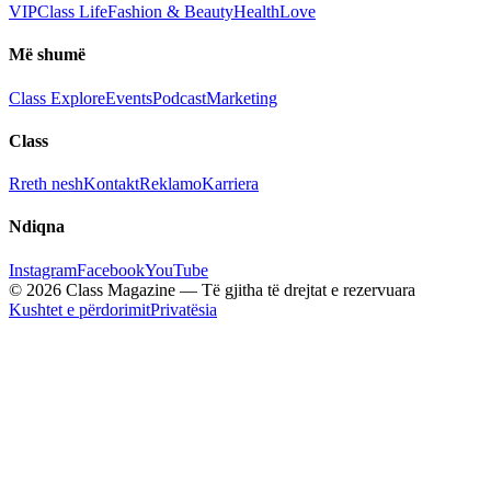
VIP
Class Life
Fashion & Beauty
Health
Love
Më shumë
Class Explore
Events
Podcast
Marketing
Class
Rreth nesh
Kontakt
Reklamo
Karriera
Ndiqna
Instagram
Facebook
YouTube
© 2026 Class Magazine — Të gjitha të drejtat e rezervuara
Kushtet e përdorimit
Privatësia