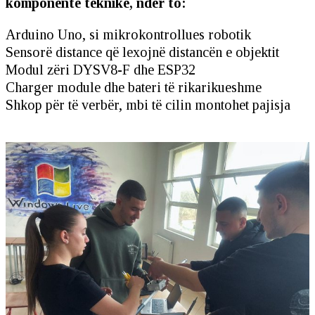
komponentë teknikë, ndër to:
Arduino Uno, si mikrokontrollues robotik
Sensorë distance që lexojnë distancën e objektit
Modul zëri DYSV8-F dhe ESP32
Charger module dhe bateri të rikarikueshme
Shkop për të verbër, mbi të cilin montohet pajisja