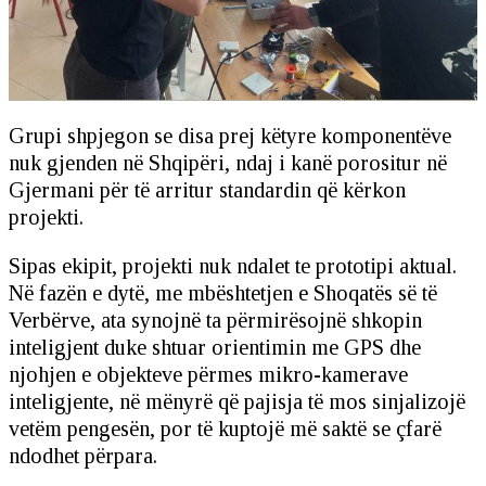
Grupi shpjegon se disa prej këtyre komponentëve
nuk gjenden në Shqipëri, ndaj i kanë porositur në
Gjermani për të arritur standardin që kërkon
projekti.
Sipas ekipit, projekti nuk ndalet te prototipi aktual.
Në fazën e dytë, me mbështetjen e Shoqatës së të
Verbërve, ata synojnë ta përmirësojnë shkopin
inteligjent duke shtuar orientimin me GPS dhe
njohjen e objekteve përmes mikro-kamerave
inteligjente, në mënyrë që pajisja të mos sinjalizojë
vetëm pengesën, por të kuptojë më saktë se çfarë
ndodhet përpara.