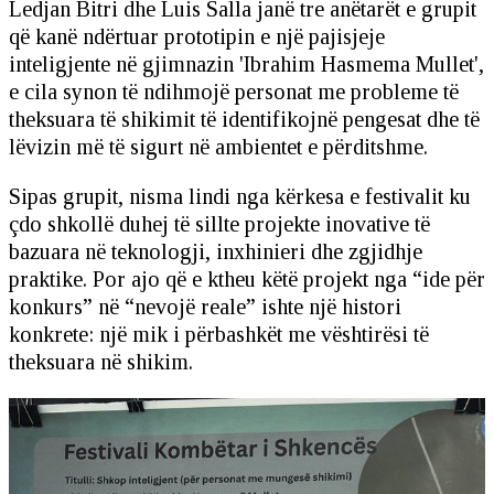
Ledjan Bitri dhe Luis Salla janë tre anëtarët e grupit
që kanë ndërtuar prototipin e një pajisjeje
inteligjente në gjimnazin 'Ibrahim Hasmema Mullet',
e cila synon të ndihmojë personat me probleme të
theksuara të shikimit të identifikojnë pengesat dhe të
lëvizin më të sigurt në ambientet e përditshme.
Sipas grupit, nisma lindi nga kërkesa e festivalit ku
çdo shkollë duhej të sillte projekte inovative të
bazuara në teknologji, inxhinieri dhe zgjidhje
praktike. Por ajo që e ktheu këtë projekt nga “ide për
konkurs” në “nevojë reale” ishte një histori
konkrete: një mik i përbashkët me vështirësi të
theksuara në shikim.