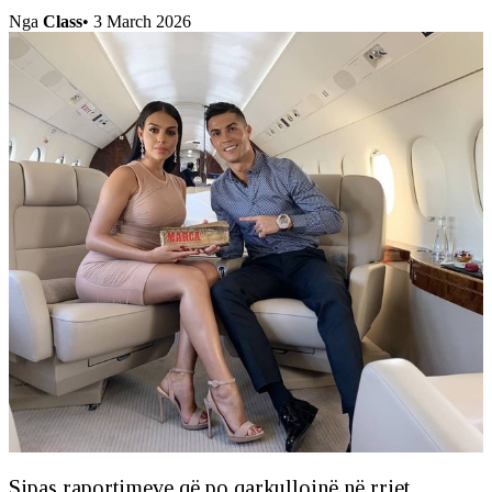
Nga
Class
•
3 March 2026
Sipas raportimeve që po qarkullojnë në rrjet,