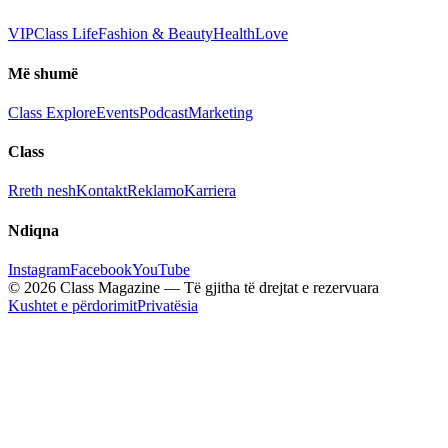
VIP
Class Life
Fashion & Beauty
Health
Love
Më shumë
Class Explore
Events
Podcast
Marketing
Class
Rreth nesh
Kontakt
Reklamo
Karriera
Ndiqna
Instagram
Facebook
YouTube
© 2026 Class Magazine — Të gjitha të drejtat e rezervuara
Kushtet e përdorimit
Privatësia