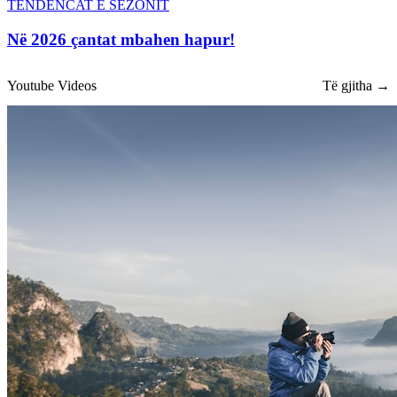
TENDENCAT E SEZONIT
Në 2026 çantat mbahen hapur!
Youtube Videos
Të gjitha →