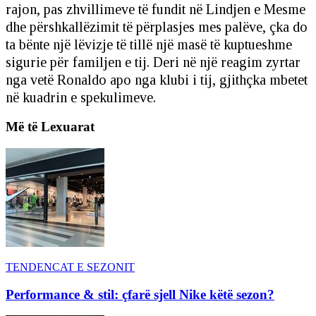
rajon, pas zhvillimeve të fundit në Lindjen e Mesme
dhe përshkallëzimit të përplasjes mes palëve, çka do
ta bënte një lëvizje të tillë një masë të kuptueshme
sigurie për familjen e tij. Deri në një reagim zyrtar
nga vetë Ronaldo apo nga klubi i tij, gjithçka mbetet
në kuadrin e spekulimeve.
Më të Lexuarat
TENDENCAT E SEZONIT
Performance & stil: çfarë sjell Nike këtë sezon?