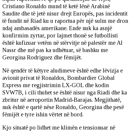
Cristiano Ronaldo mund të ketë lënë Arabinë
Saudite dhe të jetë nisur drejt Europës, pas incidentit
të fundit në Riad ku u raportua për një sulm me dron
ndaj ambasadës amerikane. Ende nuk ka asnjë
konfirmim zyrtar, por lajmet thonë se futbollisti
është kufizuar vetëm në stërvitje në palestër me Al
Nassr dhe më pas ka udhëtuar, së bashku me
Georgina Rodriguez dhe fëmijët.
Në qendër të këtyre aludimeve është edhe lëvizja e
avionit privat të Ronaldos, Bombardier Global
Express me regjistrimin LX-GOL dhe kodin
SVW7B, i cili thuhet se është nisur nga Riadi dhe ka
zbritur në aeroportin Madrid-Barajas. Megjithatë,
nuk është e qartë nëse Ronaldo, Georgina dhe pesë
fëmijët e tyre ishin vërtet në bord.
Kjo situatë po lidhet me klimën e tensionuar në