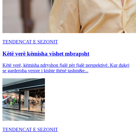
TENDENCAT E SEZONIT
Këtë verë këmisha vishet mbrapsht
Këtë verë, këmisha ndryshon fjalë për fjalë perspektivë. Kur dukej
se garderoba verore i kishte thënë tashm&e...
TENDENCAT E SEZONIT