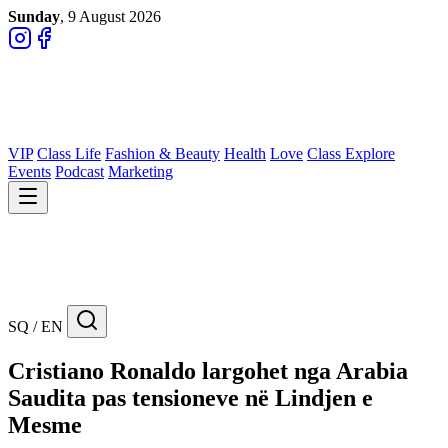
Sunday
, 9 August 2026
VIP
Class Life
Fashion & Beauty
Health
Love
Class Explore
Events
Podcast
Marketing
SQ / EN
Cristiano Ronaldo largohet nga Arabia
Saudita pas tensioneve në Lindjen e
Mesme