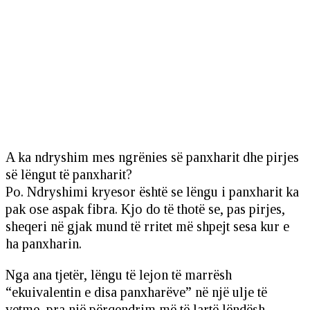
A ka ndryshim mes ngrënies së panxharit dhe pirjes
së lëngut të panxharit?
Po. Ndryshimi kryesor është se lëngu i panxharit ka
pak ose aspak fibra. Kjo do të thotë se, pas pirjes,
sheqeri në gjak mund të rritet më shpejt sesa kur e
ha panxharin.
Nga ana tjetër, lëngu të lejon të marrësh
“ekuivalentin e disa panxharëve” në një ulje të
vetme, pra një përqendrim më të lartë lëndësh