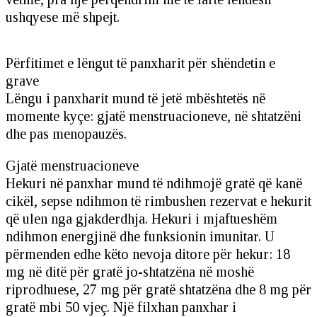
ushqyese më shpejt.
Përfitimet e lëngut të panxharit për shëndetin e
grave
Lëngu i panxharit mund të jetë mbështetës në
momente kyçe: gjatë menstruacioneve, në shtatzëni
dhe pas menopauzës.
Gjatë menstruacioneve
Hekuri në panxhar mund të ndihmojë gratë që kanë
cikël, sepse ndihmon të rimbushen rezervat e hekurit
që ulen nga gjakderdhja. Hekuri i mjaftueshëm
ndihmon energjinë dhe funksionin imunitar. U
përmenden edhe këto nevoja ditore për hekur: 18
mg në ditë për gratë jo-shtatzëna në moshë
riprodhuese, 27 mg për gratë shtatzëna dhe 8 mg për
gratë mbi 50 vjeç. Një filxhan panxhar i