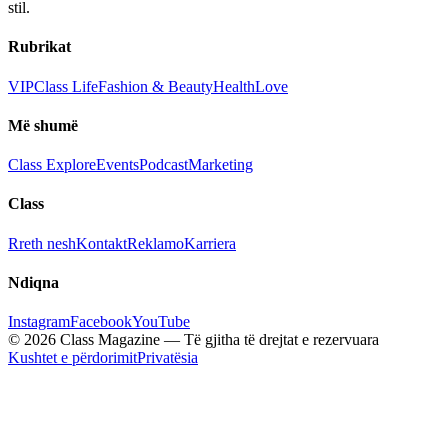
stil.
Rubrikat
VIP
Class Life
Fashion & Beauty
Health
Love
Më shumë
Class Explore
Events
Podcast
Marketing
Class
Rreth nesh
Kontakt
Reklamo
Karriera
Ndiqna
Instagram
Facebook
YouTube
© 2026 Class Magazine — Të gjitha të drejtat e rezervuara
Kushtet e përdorimit
Privatësia