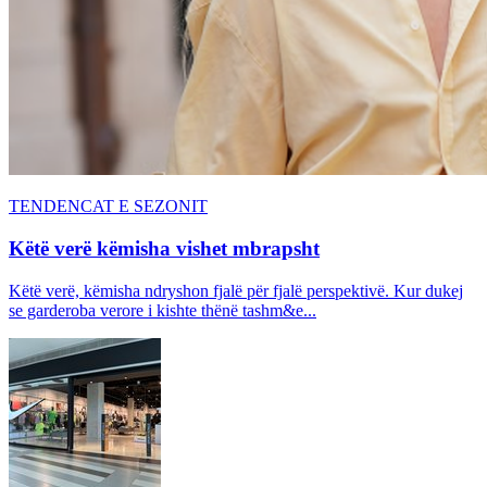
TENDENCAT E SEZONIT
Këtë verë këmisha vishet mbrapsht
Këtë verë, këmisha ndryshon fjalë për fjalë perspektivë. Kur dukej
se garderoba verore i kishte thënë tashm&e...