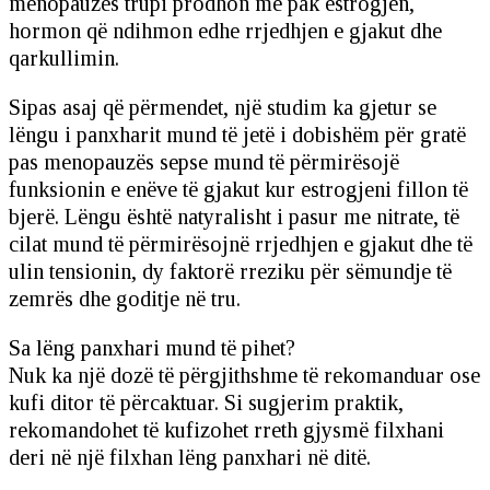
menopauzës trupi prodhon më pak estrogjen,
hormon që ndihmon edhe rrjedhjen e gjakut dhe
qarkullimin.
Sipas asaj që përmendet, një studim ka gjetur se
lëngu i panxharit mund të jetë i dobishëm për gratë
pas menopauzës sepse mund të përmirësojë
funksionin e enëve të gjakut kur estrogjeni fillon të
bjerë. Lëngu është natyralisht i pasur me nitrate, të
cilat mund të përmirësojnë rrjedhjen e gjakut dhe të
ulin tensionin, dy faktorë rreziku për sëmundje të
zemrës dhe goditje në tru.
Sa lëng panxhari mund të pihet?
Nuk ka një dozë të përgjithshme të rekomanduar ose
kufi ditor të përcaktuar. Si sugjerim praktik,
rekomandohet të kufizohet rreth gjysmë filxhani
deri në një filxhan lëng panxhari në ditë.