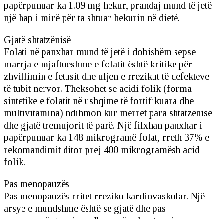
papërpunuar ka 1.09 mg hekur, prandaj mund të jetë
një hap i mirë për ta shtuar hekurin në dietë.
Gjatë shtatzënisë
Folati në panxhar mund të jetë i dobishëm sepse
marrja e mjaftueshme e folatit është kritike për
zhvillimin e fetusit dhe uljen e rrezikut të defekteve
të tubit nervor. Theksohet se acidi folik (forma
sintetike e folatit në ushqime të fortifikuara dhe
multivitamina) ndihmon kur merret para shtatzënisë
dhe gjatë tremujorit të parë. Një filxhan panxhar i
papërpunuar ka 148 mikrogramë folat, rreth 37% e
rekomandimit ditor prej 400 mikrogramësh acid
folik.
Pas menopauzës
Pas menopauzës rritet rreziku kardiovaskular. Një
arsye e mundshme është se gjatë dhe pas