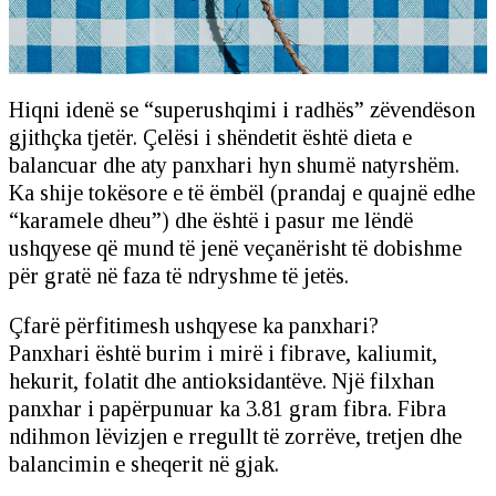
Hiqni idenë se “superushqimi i radhës” zëvendëson
gjithçka tjetër. Çelësi i shëndetit është dieta e
balancuar dhe aty panxhari hyn shumë natyrshëm.
Ka shije tokësore e të ëmbël (prandaj e quajnë edhe
“karamele dheu”) dhe është i pasur me lëndë
ushqyese që mund të jenë veçanërisht të dobishme
për gratë në faza të ndryshme të jetës.
Çfarë përfitimesh ushqyese ka panxhari?
Panxhari është burim i mirë i fibrave, kaliumit,
hekurit, folatit dhe antioksidantëve. Një filxhan
panxhar i papërpunuar ka 3.81 gram fibra. Fibra
ndihmon lëvizjen e rregullt të zorrëve, tretjen dhe
balancimin e sheqerit në gjak.