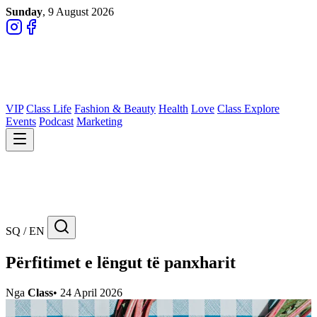
Sunday
, 9 August 2026
VIP
Class Life
Fashion & Beauty
Health
Love
Class Explore
Events
Podcast
Marketing
SQ / EN
Përfitimet e lëngut të panxharit
Nga
Class
•
24 April 2026