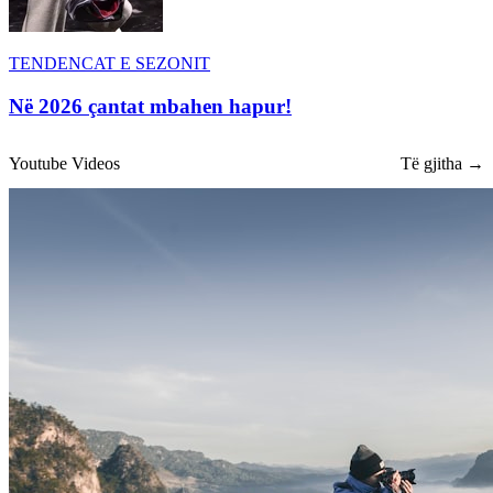
TENDENCAT E SEZONIT
Në 2026 çantat mbahen hapur!
Youtube Videos
Të gjitha →