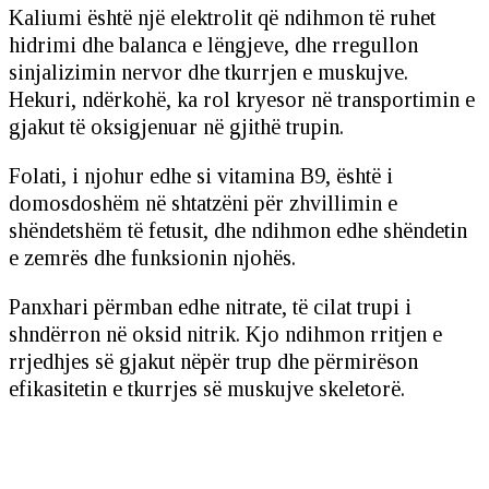
Kaliumi është një elektrolit që ndihmon të ruhet
hidrimi dhe balanca e lëngjeve, dhe rregullon
sinjalizimin nervor dhe tkurrjen e muskujve.
Hekuri, ndërkohë, ka rol kryesor në transportimin e
gjakut të oksigjenuar në gjithë trupin.
Folati, i njohur edhe si vitamina B9, është i
domosdoshëm në shtatzëni për zhvillimin e
shëndetshëm të fetusit, dhe ndihmon edhe shëndetin
e zemrës dhe funksionin njohës.
Panxhari përmban edhe nitrate, të cilat trupi i
shndërron në oksid nitrik. Kjo ndihmon rritjen e
rrjedhjes së gjakut nëpër trup dhe përmirëson
efikasitetin e tkurrjes së muskujve skeletorë.