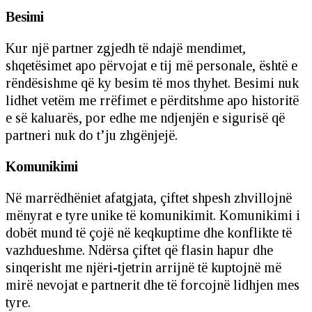
Besimi
Kur një partner zgjedh të ndajë mendimet,
shqetësimet apo përvojat e tij më personale, është e
rëndësishme që ky besim të mos thyhet. Besimi nuk
lidhet vetëm me rrëfimet e përditshme apo historitë
e së kaluarës, por edhe me ndjenjën e sigurisë që
partneri nuk do t’ju zhgënjejë.
Komunikimi
Në marrëdhëniet afatgjata, çiftet shpesh zhvillojnë
mënyrat e tyre unike të komunikimit. Komunikimi i
dobët mund të çojë në keqkuptime dhe konflikte të
vazhdueshme. Ndërsa çiftet që flasin hapur dhe
sinqerisht me njëri-tjetrin arrijnë të kuptojnë më
mirë nevojat e partnerit dhe të forcojnë lidhjen mes
tyre.