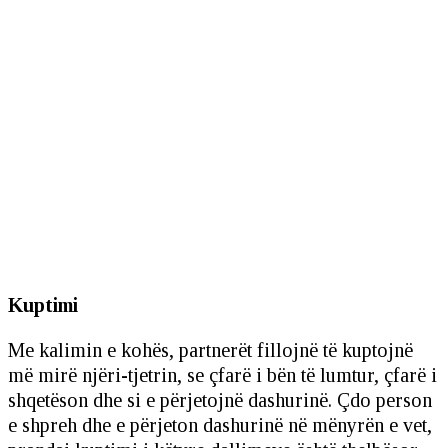
Kuptimi
Me kalimin e kohës, partnerët fillojnë të kuptojnë
më mirë njëri-tjetrin, se çfarë i bën të lumtur, çfarë i
shqetëson dhe si e përjetojnë dashurinë. Çdo person
e shpreh dhe e përjeton dashurinë në mënyrën e vet,