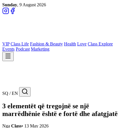
Sunday
, 9 August 2026
VIP
Class Life
Fashion & Beauty
Health
Love
Class Explore
Events
Podcast
Marketing
SQ / EN
3 elementët që tregojnë se një
marrëdhënie është e fortë dhe afatgjatë
Nga
Class
•
13 May 2026