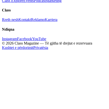
Class Explore
Events
Podcast
Marketing
Class
Rreth nesh
Kontakt
Reklamo
Karriera
Ndiqna
Instagram
Facebook
YouTube
© 2026 Class Magazine — Të gjitha të drejtat e rezervuara
Kushtet e përdorimit
Privatësia