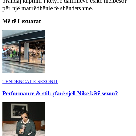
prandaj kuptimi i këtyre dallimeve është thelbësor
për një marrëdhënie të shëndetshme.
Më të Lexuarat
TENDENCAT E SEZONIT
Performance & stil: çfarë sjell Nike këtë sezon?