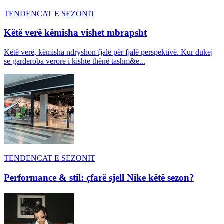
TENDENCAT E SEZONIT
Këtë verë këmisha vishet mbrapsht
Këtë verë, këmisha ndryshon fjalë për fjalë perspektivë. Kur dukej
se garderoba verore i kishte thënë tashm&e...
TENDENCAT E SEZONIT
Performance & stil: çfarë sjell Nike këtë sezon?