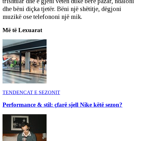
trishtuar dhe e gjeni veten duke bërë pazar, ndaloni
dhe bëni diçka tjetër. Bëni një shëtitje, dëgjoni
muzikë ose telefononi një mik.
Më të Lexuarat
TENDENCAT E SEZONIT
Performance & stil: çfarë sjell Nike këtë sezon?