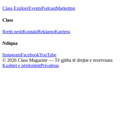
Class Explore
Events
Podcast
Marketing
Class
Rreth nesh
Kontakt
Reklamo
Karriera
Ndiqna
Instagram
Facebook
YouTube
© 2026 Class Magazine — Të gjitha të drejtat e rezervuara
Kushtet e përdorimit
Privatësia