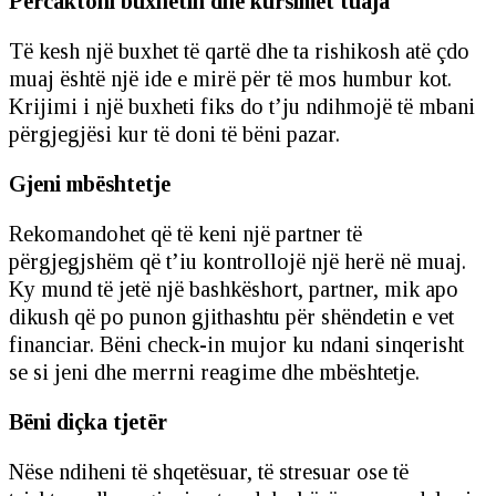
Përcaktoni buxhetin dhe kursimet tuaja
Të kesh një buxhet të qartë dhe ta rishikosh atë çdo
muaj është një ide e mirë për të mos humbur kot.
Krijimi i një buxheti fiks do t’ju ndihmojë të mbani
përgjegjësi kur të doni të bëni pazar.
Gjeni mbështetje
Rekomandohet që të keni një partner të
përgjegjshëm që t’iu kontrollojë një herë në muaj.
Ky mund të jetë një bashkëshort, partner, mik apo
dikush që po punon gjithashtu për shëndetin e vet
financiar. Bëni check-in mujor ku ndani sinqerisht
se si jeni dhe merrni reagime dhe mbështetje.
Bëni diçka tjetër
Nëse ndiheni të shqetësuar, të stresuar ose të