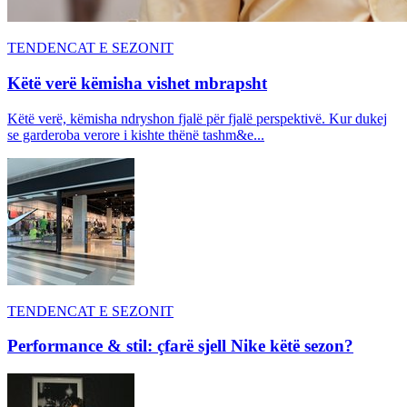
TENDENCAT E SEZONIT
Këtë verë këmisha vishet mbrapsht
Këtë verë, këmisha ndryshon fjalë për fjalë perspektivë. Kur dukej
se garderoba verore i kishte thënë tashm&e...
TENDENCAT E SEZONIT
Performance & stil: çfarë sjell Nike këtë sezon?