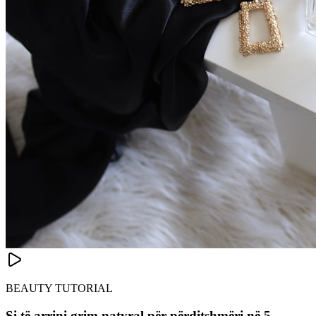
BEAUTY TUTORIAL
Si të arrini grim natyral për përditshmëri në 5