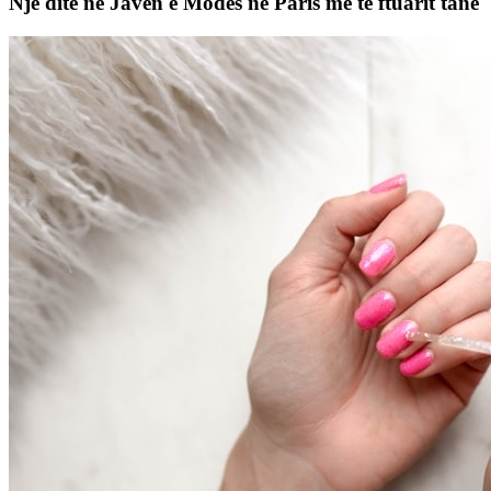
Një ditë në Javën e Modës në Paris me të ftuarit tanë