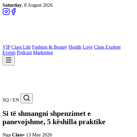
Saturday
, 8 August 2026
VIP
Class Life
Fashion & Beauty
Health
Love
Class Explore
Events
Podcast
Marketing
SQ / EN
Si të shmangni shpenzimet e
panevojshme, 5 këshilla praktike
Nga
Class
•
13 May 2026