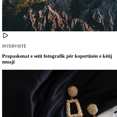
INTERVISTË
Prapaskenat e setit fotografik për kopertinën e këtij
muaji