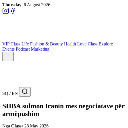
Thursday
, 6 August 2026
VIP
Class Life
Fashion & Beauty
Health
Love
Class Explore
Events
Podcast
Marketing
SQ / EN
SHBA sulmon Iranin mes negociatave për
armëpushim
Nga
Class
•
28 May 2026