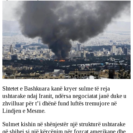
Shtetet e Bashkuara kanë kryer sulme të reja
ushtarake ndaj Iranit, ndërsa negociatat janë duke u
zhvilluar për t’i dhënë fund luftës tremujore në
Lindjen e Mesme.
Sulmet kishin në shënjestër një strukturë ushtarake
që shihej si një kërcënim për forcat amerikane dhe