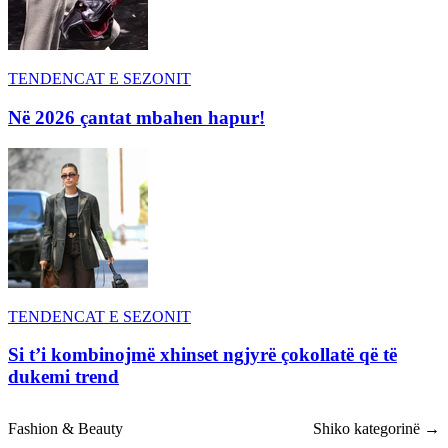
TENDENCAT E SEZONIT
Në 2026 çantat mbahen hapur!
TENDENCAT E SEZONIT
Si t’i kombinojmë xhinset ngjyrë çokollatë që të
dukemi trend
Fashion & Beauty
Shiko kategorinë →