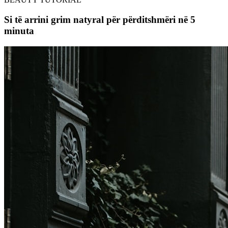
Si të arrini grim natyral për përditshmëri në 5
minuta