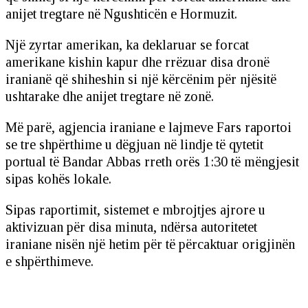
anijet tregtare në Ngushticën e Hormuzit.
Një zyrtar amerikan, ka deklaruar se forcat
amerikane kishin kapur dhe rrëzuar disa dronë
iranianë që shiheshin si një kërcënim për njësitë
ushtarake dhe anijet tregtare në zonë.
Më parë, agjencia iraniane e lajmeve Fars raportoi
se tre shpërthime u dëgjuan në lindje të qytetit
portual të Bandar Abbas rreth orës 1:30 të mëngjesit
sipas kohës lokale.
Sipas raportimit, sistemet e mbrojtjes ajrore u
aktivizuan për disa minuta, ndërsa autoritetet
iraniane nisën një hetim për të përcaktuar origjinën
e shpërthimeve.