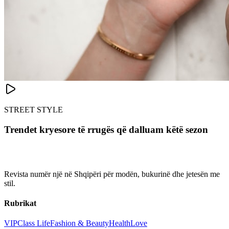
STREET STYLE
Trendet kryesore të rrugës që dalluam këtë sezon
Revista numër një në Shqipëri për modën, bukurinë dhe jetesën me
stil.
Rubrikat
VIP
Class Life
Fashion & Beauty
Health
Love