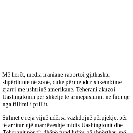
Më herët, media iraniane raportoi gjithashtu
shpërthime në zonë, duke përmendur shkëmbime
zjarri me ushtrinë amerikane. Teherani akuzoi
Uashingtonin për shkelje të armëpushimit në fuqi që
nga fillimi i prillit.
Sulmet e reja vijnë ndërsa vazhdojnë përpjekjet për
të arritur një marrëveshje midis Uashingtonit dhe
Teheranit për t’i dhënë fund luftës që shpërtheu më