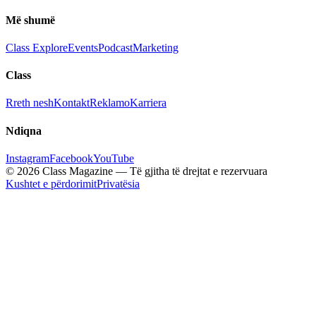
Më shumë
Class Explore
Events
Podcast
Marketing
Class
Rreth nesh
Kontakt
Reklamo
Karriera
Ndiqna
Instagram
Facebook
YouTube
© 2026 Class Magazine — Të gjitha të drejtat e rezervuara
Kushtet e përdorimit
Privatësia