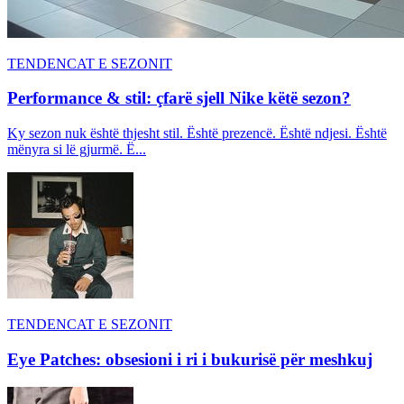
TENDENCAT E SEZONIT
Performance & stil: çfarë sjell Nike këtë sezon?
Ky sezon nuk është thjesht stil. Është prezencë. Është ndjesi. Është
mënyra si lë gjurmë. Ë...
TENDENCAT E SEZONIT
Eye Patches: obsesioni i ri i bukurisë për meshkuj