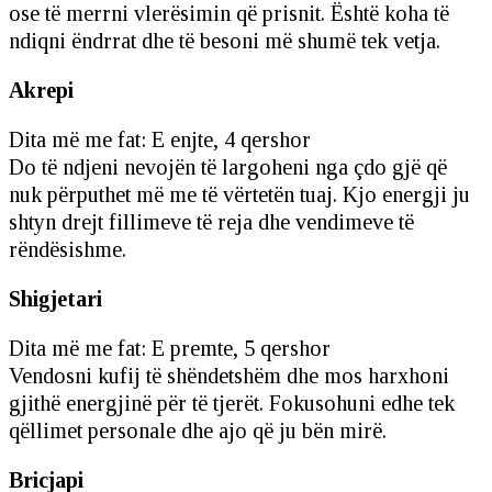
ose të merrni vlerësimin që prisnit. Është koha të
ndiqni ëndrrat dhe të besoni më shumë tek vetja.
Akrepi
Dita më me fat: E enjte, 4 qershor
Do të ndjeni nevojën të largoheni nga çdo gjë që
nuk përputhet më me të vërtetën tuaj. Kjo energji ju
shtyn drejt fillimeve të reja dhe vendimeve të
rëndësishme.
Shigjetari
Dita më me fat: E premte, 5 qershor
Vendosni kufij të shëndetshëm dhe mos harxhoni
gjithë energjinë për të tjerët. Fokusohuni edhe tek
qëllimet personale dhe ajo që ju bën mirë.
Bricjapi