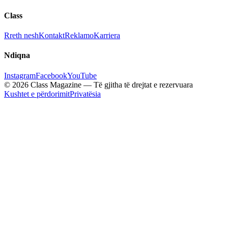
Class
Rreth nesh
Kontakt
Reklamo
Karriera
Ndiqna
Instagram
Facebook
YouTube
© 2026 Class Magazine — Të gjitha të drejtat e rezervuara
Kushtet e përdorimit
Privatësia