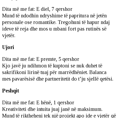
Dita më me fat: E diel, 7 qershor
Mund të ndodhin ndryshime të papritura në jetën
personale ose romantike. Tregohuni të hapur ndaj
ideve të reja dhe mos u mbani fort pas rutinës së
vjetër.
Ujori
Dita më me fat: E premte, 5 qershor
Kjo javë ju ndihmon të kuptoni se nuk duhet të
sakrifikoni lirinë tuaj për marrëdhëniet. Balanca
mes pavarësisë dhe partneritetit do t’ju sjellë qetësi.
Peshqit
Dita më me fat: E hënë, 1 qershor
Kreativiteti dhe intuita juaj janë në maksimum.
Mund të riktheheni tek një projekt apo ide e vjetër që