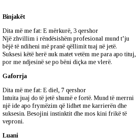
Binjakët
Dita më me fat: E mërkurë, 3 qershor
Një zhvillim i rëndësishëm profesional mund t’ju
bëjë të ndiheni më pranë qëllimit tuaj në jetë.
Suksesi këtë herë nuk matet vetëm me para apo tituj,
por me ndjesinë se po bëni diçka me vlerë.
Gaforrja
Dita më me fat: E diel, 7 qershor
Intuita juaj do të jetë shumë e fortë. Mund të merrni
një ide apo frymëzim që lidhet me karrierën dhe
suksesin. Besojini instinktit dhe mos kini frikë të
veproni.
Luani