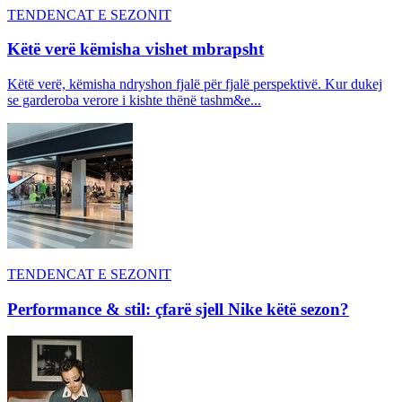
TENDENCAT E SEZONIT
Këtë verë këmisha vishet mbrapsht
Këtë verë, këmisha ndryshon fjalë për fjalë perspektivë. Kur dukej
se garderoba verore i kishte thënë tashm&e...
TENDENCAT E SEZONIT
Performance & stil: çfarë sjell Nike këtë sezon?