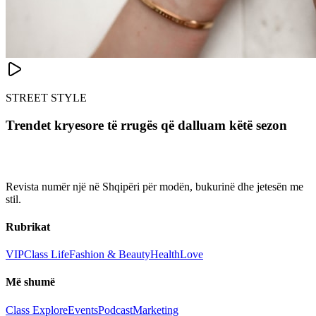
STREET STYLE
Trendet kryesore të rrugës që dalluam këtë sezon
Revista numër një në Shqipëri për modën, bukurinë dhe jetesën me
stil.
Rubrikat
VIP
Class Life
Fashion & Beauty
Health
Love
Më shumë
Class Explore
Events
Podcast
Marketing