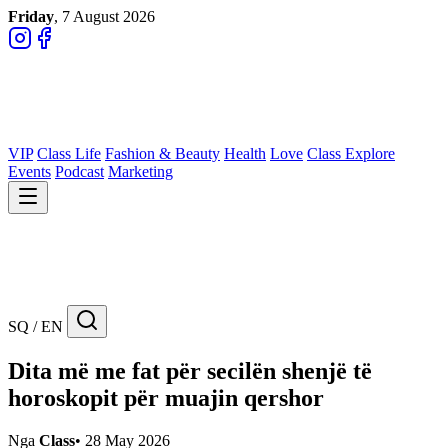
Friday
, 7 August 2026
VIP
Class Life
Fashion & Beauty
Health
Love
Class Explore
Events
Podcast
Marketing
SQ / EN
Dita më me fat për secilën shenjë të
horoskopit për muajin qershor
Nga
Class
•
28 May 2026