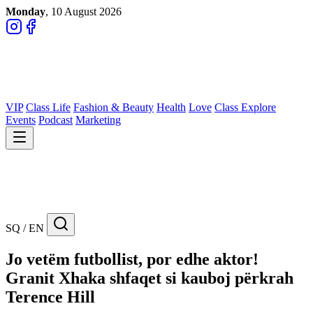
Monday
, 10 August 2026
VIP
Class Life
Fashion & Beauty
Health
Love
Class Explore
Events
Podcast
Marketing
SQ / EN
Jo vetëm futbollist, por edhe aktor!
Granit Xhaka shfaqet si kauboj përkrah
Terence Hill