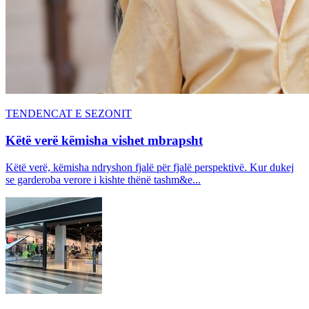
TENDENCAT E SEZONIT
Këtë verë këmisha vishet mbrapsht
Këtë verë, këmisha ndryshon fjalë për fjalë perspektivë. Kur dukej
se garderoba verore i kishte thënë tashm&e...