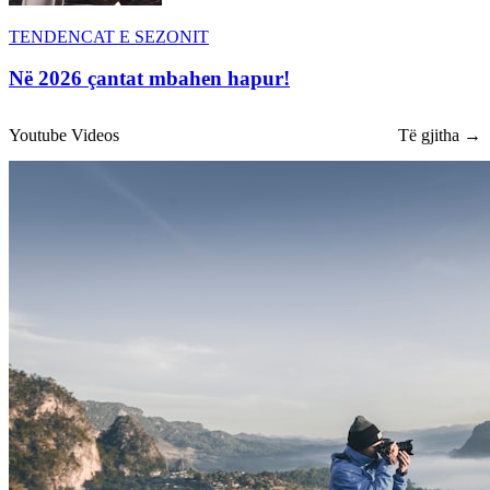
TENDENCAT E SEZONIT
Në 2026 çantat mbahen hapur!
Youtube Videos
Të gjitha →