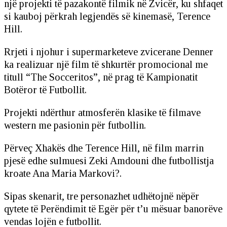
një projekti të pazakontë filmik në Zvicër, ku shfaqet
si kauboj përkrah legjendës së kinemasë, Terence
Hill.
Rrjeti i njohur i supermarketeve zvicerane Denner
ka realizuar një film të shkurtër promocional me
titull “The Socceritos”, në prag të Kampionatit
Botëror të Futbollit.
Projekti ndërthur atmosferën klasike të filmave
western me pasionin për futbollin.
Përveç Xhakës dhe Terence Hill, në film marrin
pjesë edhe sulmuesi Zeki Amdouni dhe futbollistja
kroate Ana Maria Markovi?.
Sipas skenarit, tre personazhet udhëtojnë nëpër
qytete të Perëndimit të Egër për t’u mësuar banorëve
vendas lojën e futbollit.