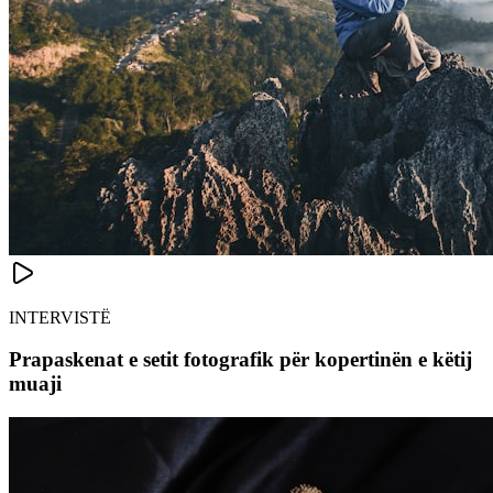
INTERVISTË
Prapaskenat e setit fotografik për kopertinën e këtij
muaji