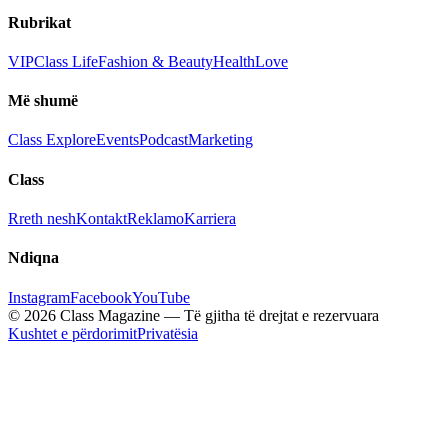
Rubrikat
VIP
Class Life
Fashion & Beauty
Health
Love
Më shumë
Class Explore
Events
Podcast
Marketing
Class
Rreth nesh
Kontakt
Reklamo
Karriera
Ndiqna
Instagram
Facebook
YouTube
© 2026 Class Magazine — Të gjitha të drejtat e rezervuara
Kushtet e përdorimit
Privatësia