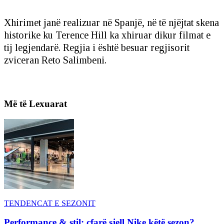
Xhirimet janë realizuar në Spanjë, në të njëjtat skena
historike ku Terence Hill ka xhiruar dikur filmat e
tij legjendarë. Regjia i është besuar regjisorit
zviceran Reto Salimbeni.
Më të Lexuarat
TENDENCAT E SEZONIT
Performance & stil: çfarë sjell Nike këtë sezon?