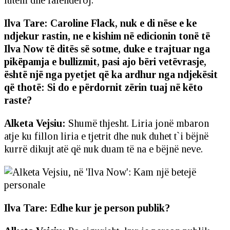
Ilva Tare: Caroline Flack, nuk e di nëse e ke
ndjekur rastin, ne e kishim në edicionin tonë të
Ilva Now të ditës së sotme, duke e trajtuar nga
pikëpamja e bullizmit, pasi ajo bëri vetëvrasje,
është një nga pyetjet që ka ardhur nga ndjekësit
që thotë: Si do e përdornit zërin tuaj në këto
raste?
Alketa Vejsiu:
Shumë thjesht. Liria jonë mbaron
atje ku fillon liria e tjetrit dhe nuk duhet t`i bëjnë
kurrë dikujt atë që nuk duam të na e bëjnë neve.
Ilva Tare: Edhe kur je person publik?