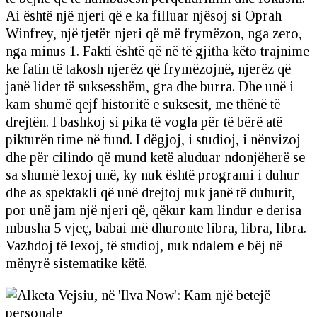
Ai është një njeri që e ka filluar njësoj si Oprah
Winfrey, një tjetër njeri që më frymëzon, nga zero,
nga minus 1. Fakti është që në të gjitha këto trajnime
ke fatin të takosh njerëz që frymëzojnë, njerëz që
janë lider të suksesshëm, gra dhe burra. Dhe unë i
kam shumë qejf historitë e suksesit, me thënë të
drejtën. I bashkoj si pika të vogla për të bërë atë
pikturën time në fund. I dëgjoj, i studioj, i nënvizoj
dhe për cilindo që mund ketë aluduar ndonjëherë se
sa shumë lexoj unë, ky nuk është programi i duhur
dhe as spektakli që unë drejtoj nuk janë të duhurit,
por unë jam një njeri që, qëkur kam lindur e derisa
mbusha 5 vjeç, babai më dhuronte libra, libra, libra.
Vazhdoj të lexoj, të studioj, nuk ndalem e bëj në
mënyrë sistematike këtë.