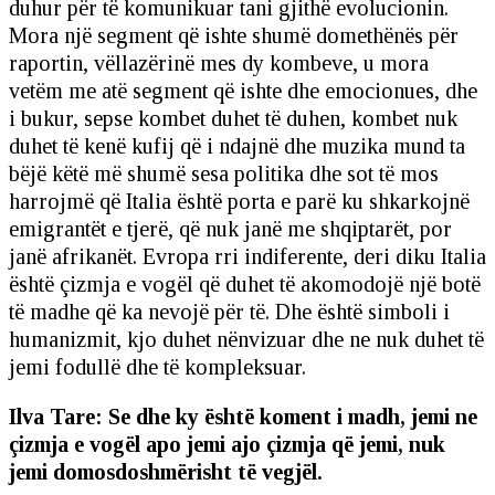
duhur për të komunikuar tani gjithë evolucionin.
Mora një segment që ishte shumë domethënës për
raportin, vëllazërinë mes dy kombeve, u mora
vetëm me atë segment që ishte dhe emocionues, dhe
i bukur, sepse kombet duhet të duhen, kombet nuk
duhet të kenë kufij që i ndajnë dhe muzika mund ta
bëjë këtë më shumë sesa politika dhe sot të mos
harrojmë që Italia është porta e parë ku shkarkojnë
emigrantët e tjerë, që nuk janë me shqiptarët, por
janë afrikanët. Evropa rri indiferente, deri diku Italia
është çizmja e vogël që duhet të akomodojë një botë
të madhe që ka nevojë për të. Dhe është simboli i
humanizmit, kjo duhet nënvizuar dhe ne nuk duhet të
jemi fodullë dhe të kompleksuar.
Ilva Tare: Se dhe ky është koment i madh, jemi ne
çizmja e vogël apo jemi ajo çizmja që jemi, nuk
jemi domosdoshmërisht të vegjël.