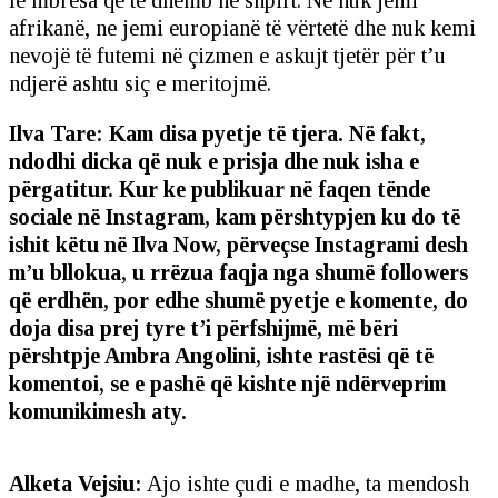
afrikanë, ne jemi europianë të vërtetë dhe nuk kemi
nevojë të futemi në çizmen e askujt tjetër për t’u
ndjerë ashtu siç e meritojmë.
Ilva Tare: Kam disa pyetje të tjera. Në fakt,
ndodhi dicka që nuk e prisja dhe nuk isha e
përgatitur. Kur ke publikuar në faqen tënde
sociale në Instagram, kam përshtypjen ku do të
ishit këtu në Ilva Now, përveçse Instagrami desh
m’u bllokua, u rrëzua faqja nga shumë followers
që erdhën, por edhe shumë pyetje e komente, do
doja disa prej tyre t’i përfshijmë, më bëri
përshtpje Ambra Angolini, ishte rastësi që të
komentoi, se e pashë që kishte një ndërveprim
komunikimesh aty.
Alketa Vejsiu:
Ajo ishte çudi e madhe, ta mendosh