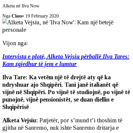
Alketa në Ilva Now
Nga
Class
•
19 February 2020
Vijon nga:
Intervista e plotë, Alketa Vejsiu përballë Ilva Tares:
Kam zgjedhur të jem e lumtur
Ilva Tare: Ka vetëm një të drejtë aty që ka
ndryshuar ajo Shqipëri. Tani janë italianët që
vijnë në Shqipëri. Po vijnë të studiojnë, po vijnë të
punojnë, vijnë pensionistët, se duan diellin e
Shqipërisë
Alketa Vejsiu:
Patjetër, por s’mund t’i thoshim të
gjitha në Sanremo, nuk ishte Sanremo dritarja e