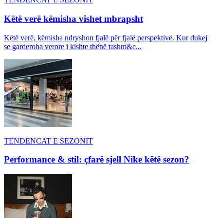
Këtë verë këmisha vishet mbrapsht
Këtë verë, këmisha ndryshon fjalë për fjalë perspektivë. Kur dukej
se garderoba verore i kishte thënë tashm&e...
TENDENCAT E SEZONIT
Performance & stil: çfarë sjell Nike këtë sezon?