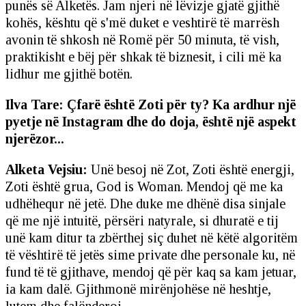
punës së Alketës. Jam njeri në lëvizje gjatë gjithë
kohës, kështu që s'më duket e veshtirë të marrësh
avonin të shkosh në Romë për 50 minuta, të vish,
praktikisht e bëj për shkak të biznesit, i cili më ka
lidhur me gjithë botën.
Ilva Tare: Çfarë është Zoti për ty? Ka ardhur një
pyetje në Instagram dhe do doja, është një aspekt
njerëzor...
Alketa Vejsiu:
Unë besoj në Zot, Zoti është energji,
Zoti është grua, God is Woman. Mendoj që me ka
udhëhequr në jetë. Dhe duke me dhënë disa sinjale
që me një intuitë, përsëri natyrale, si dhuratë e tij
unë kam ditur ta zbërthej siç duhet në këtë algoritëm
të vështirë të jetës sime private dhe personale ku, në
fund të të gjithave, mendoj që për kaq sa kam jetuar,
ia kam dalë. Gjithmonë mirënjohëse në heshtje,
lutem dhe falënderoj.