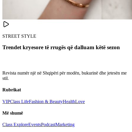
STREET STYLE
Trendet kryesore të rrugës që dalluam këtë sezon
Revista numër një në Shqipëri për modën, bukurinë dhe jetesën me
stil.
Rubrikat
VIP
Class Life
Fashion & Beauty
Health
Love
Më shumë
Class Explore
Events
Podcast
Marketing