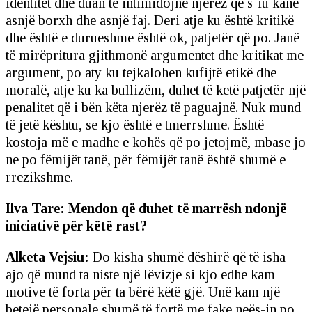
identitet dhe duan të intimidojnë njerëz që s`iu kanë
asnjë borxh dhe asnjë faj. Deri atje ku është kritikë
dhe është e durueshme është ok, patjetër që po. Janë
të mirëpritura gjithmonë argumentet dhe kritikat me
argument, po aty ku tejkalohen kufijtë etikë dhe
moralë, atje ku ka bullizëm, duhet të ketë patjetër një
penalitet që i bën këta njerëz të paguajnë. Nuk mund
të jetë kështu, se kjo është e tmerrshme. Është
kostoja më e madhe e kohës që po jetojmë, mbase jo
ne po fëmijët tanë, për fëmijët tanë është shumë e
rrezikshme.
Ilva Tare: Mendon që duhet të marrësh ndonjë
iniciativë për këtë rast?
Alketa Vejsiu:
Do kisha shumë dëshirë që të isha
ajo që mund ta niste një lëvizje si kjo edhe kam
motive të forta për ta bërë këtë gjë. Unë kam një
betejë personale shumë të fortë me fake neës-in po