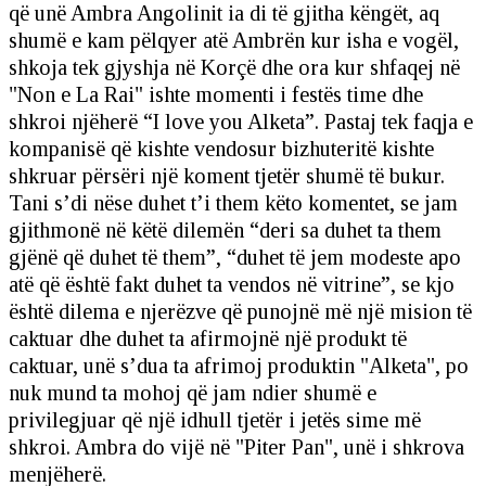
që unë Ambra Angolinit ia di të gjitha këngët, aq
shumë e kam pëlqyer atë Ambrën kur isha e vogël,
shkoja tek gjyshja në Korçë dhe ora kur shfaqej në
"Non e La Rai" ishte momenti i festës time dhe
shkroi njëherë “I love you Alketa”. Pastaj tek faqja e
kompanisë që kishte vendosur bizhuteritë kishte
shkruar përsëri një koment tjetër shumë të bukur.
Tani s’di nëse duhet t’i them këto komentet, se jam
gjithmonë në këtë dilemën “deri sa duhet ta them
gjënë që duhet të them”, “duhet të jem modeste apo
atë që është fakt duhet ta vendos në vitrine”, se kjo
është dilema e njerëzve që punojnë më një mision të
caktuar dhe duhet ta afirmojnë një produkt të
caktuar, unë s’dua ta afrimoj produktin "Alketa", po
nuk mund ta mohoj që jam ndier shumë e
privilegjuar që një idhull tjetër i jetës sime më
shkroi. Ambra do vijë në "Piter Pan", unë i shkrova
menjëherë.