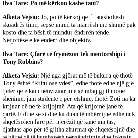
Ilva Tare: Po më kërkon kashe tani?
Alketa Vejsiu:
Jo, po të kërkoj që t`i atashohesh
skuadrës time, sepse mund ta marrësh me shumë pak
kosto dhe ta bësh të mundur ëndrrën tënde.
Nëqoftëse e ke ëndërr dhe objektiv.
Ilva Tare: Çfarë të frymëzon tek mentorshipi i
Tony Robbins?
Alketa Vejsiu:
Një nga gjërat më të bukura që thotë
Tony është “Rritu ose vdes”, edhe thotë edhe një gjë
tjetër që e kam nënvizuar unë se mbaj gjithmonë
shënime, jam studente e përjetshme, thotë: Zoti na ka
krijuar që ne të krijojmë. Ata që krijojnë janë të
qartë. E dinë se si dhe ku duan të mbërrijnë edhe nuk
shqetësohen fare për njerëzit që kanë majtas,
djathtas apo për të gjitha zhurmat që shqetësojnë dhe
të bëjnë që të humbasësh përqëndrimin dhe fokusin.