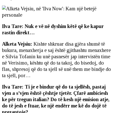
Ilva Tare: Nuk e vë në dyshim këtë që ke kapur
rastin direkt…
Alketa Vejsiu:
Kishte shkruar disa gjëra shumë të
bukura, menaxherja e saj është gjithashtu menaxhere
e Silvia Tofanin ku unë pasnesër jap intervistën time
në Verisimo, kështu që do ta takoj, do bisedoj, do
flas, shpresoj që do ta sjell së unë them me bindje do
ta sjell, por…
Ilva Tare: Ti je e bindur që do ta sjellësh, pastaj
vjen a s’vjen është çështje tjetër. Çfarë ambiciesh
ke për tregun italian? Do të kesh një emision atje,
do të jesh e ftuar, ke një endërr me kë do dojë të
prezantoje?