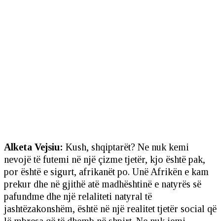
Alketa Vejsiu:
Kush, shqiptarët? Ne nuk kemi
nevojë të futemi në një çizme tjetër, kjo është pak,
por është e sigurt, afrikanët po. Unë Afrikën e kam
prekur dhe në gjithë atë madhështinë e natyrës së
pafundme dhe një relaliteti natyral të
jashtëzakonshëm, është në një realitet tjetër social që
lë mbresa që të dhemb në shpirt. Ne nuk jemi