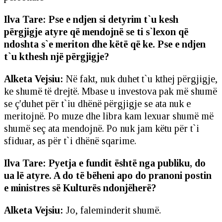
Ilva Tare: Pse e ndjen si detyrim t`u kesh
përgjigje atyre që mendojnë se ti s`lexon që
ndoshta s`e meriton dhe këtë që ke. Pse e ndjen
t`u kthesh një përgjigje?
Alketa Vejsiu:
Në fakt, nuk duhet t`u kthej përgjigje,
ke shumë të drejtë. Mbase u investova pak më shumë
se ç'duhet për t`iu dhënë përgjigje se ata nuk e
meritojnë. Po muze dhe libra kam lexuar shumë më
shumë seç ata mendojnë. Po nuk jam këtu për t`i
sfiduar, as për t`i dhënë sqarime.
Ilva Tare: Pyetja e fundit është nga publiku, do
ua lë atyre. A do të bëheni apo do pranoni postin
e ministres së Kulturës ndonjëherë?
Alketa Vejsiu:
Jo, faleminderit shumë.