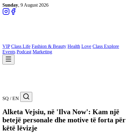
Sunday
, 9 August 2026
VIP
Class Life
Fashion & Beauty
Health
Love
Class Explore
Events
Podcast
Marketing
SQ / EN
Alketa Vejsiu, në 'Ilva Now': Kam një
betejë personale dhe motive të forta për
këtë lëvizje