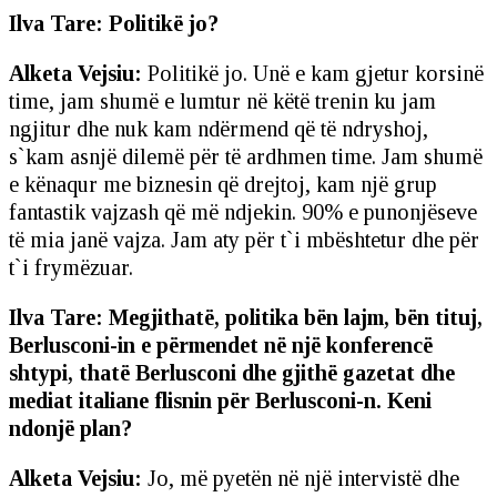
Ilva Tare: Politikë jo?
Alketa Vejsiu:
Politikë jo. Unë e kam gjetur korsinë
time, jam shumë e lumtur në këtë trenin ku jam
ngjitur dhe nuk kam ndërmend që të ndryshoj,
s`kam asnjë dilemë për të ardhmen time. Jam shumë
e kënaqur me biznesin që drejtoj, kam një grup
fantastik vajzash që më ndjekin. 90% e punonjëseve
të mia janë vajza. Jam aty për t`i mbështetur dhe për
t`i frymëzuar.
Ilva Tare: Megjithatë, politika bën lajm, bën tituj,
Berlusconi-in e përmendet në një konferencë
shtypi, thatë Berlusconi dhe gjithë gazetat dhe
mediat italiane flisnin për Berlusconi-n. Keni
ndonjë plan?
Alketa Vejsiu:
Jo, më pyetën në një intervistë dhe