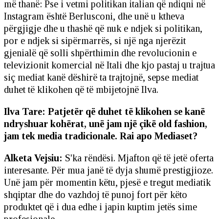
më thanë: Pse i vetmi politikan italian që ndiqni në
Instagram është Berlusconi, dhe unë u ktheva
përgjigje dhe u thashë që nuk e ndjek si politikan,
por e ndjek si sipërmarrës, si një nga njerëzit
gjenialë që solli shpërthimin dhe revolucionin e
televizionit komercial në Itali dhe kjo pastaj u trajtua
siç mediat kanë dëshirë ta trajtojnë, sepse mediat
duhet të klikohen që të mbijetojnë Ilva.
Ilva Tare:
Patjetër që duhet të klikohen se kanë
ndryshuar kohërat, unë jam një çikë old fashion,
jam tek media tradicionale. Rai apo Mediaset?
Alketa Vejsiu:
S'ka rëndësi. Mjafton që të jetë oferta
interesante. Për mua janë të dyja shumë prestigjioze.
Unë jam për momentin këtu, pjesë e tregut mediatik
shqiptar dhe do vazhdoj të punoj fort për këto
produktet që i dua edhe i japin kuptim jetës sime
profesionale.