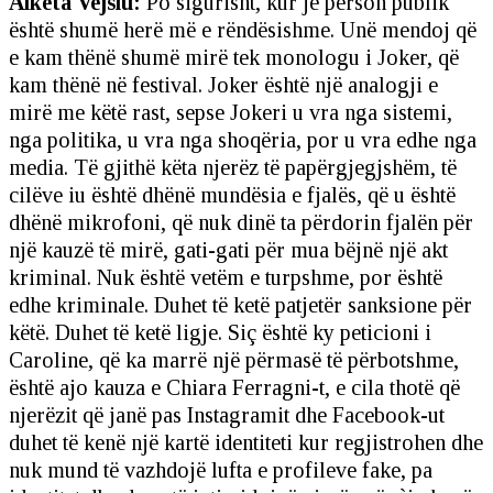
Alketa Vejsiu:
Po sigurisht, kur je person publik
është shumë herë më e rëndësishme. Unë mendoj që
e kam thënë shumë mirë tek monologu i Joker, që
kam thënë në festival. Joker është një analogji e
mirë me këtë rast, sepse Jokeri u vra nga sistemi,
nga politika, u vra nga shoqëria, por u vra edhe nga
media. Të gjithë këta njerëz të papërgjegjshëm, të
cilëve iu është dhënë mundësia e fjalës, që u është
dhënë mikrofoni, që nuk dinë ta përdorin fjalën për
një kauzë të mirë, gati-gati për mua bëjnë një akt
kriminal. Nuk është vetëm e turpshme, por është
edhe kriminale. Duhet të ketë patjetër sanksione për
këtë. Duhet të ketë ligje. Siç është ky peticioni i
Caroline, që ka marrë një përmasë të përbotshme,
është ajo kauza e Chiara Ferragni-t, e cila thotë që
njerëzit që janë pas Instagramit dhe Facebook-ut
duhet të kenë një kartë identiteti kur regjistrohen dhe
nuk mund të vazhdojë lufta e profileve fake, pa