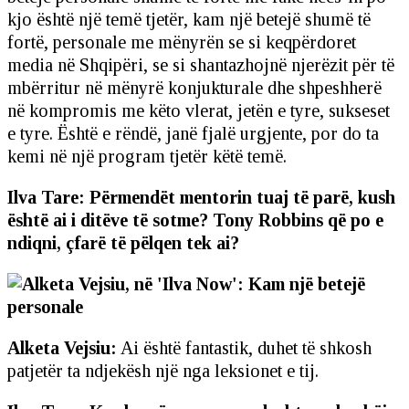
kjo është një temë tjetër, kam një betejë shumë të
fortë, personale me mënyrën se si keqpërdoret
media në Shqipëri, se si shantazhojnë njerëzit për të
mbërritur në mënyrë konjukturale dhe shpeshherë
në kompromis me këto vlerat, jetën e tyre, sukseset
e tyre. Është e rëndë, janë fjalë urgjente, por do ta
kemi në një program tjetër këtë temë.
Ilva Tare: Përmendët mentorin tuaj të parë, kush
është ai i ditëve të sotme? Tony Robbins që po e
ndiqni, çfarë të pëlqen tek ai?
Alketa Vejsiu:
Ai është fantastik, duhet të shkosh
patjetër ta ndjekësh një nga leksionet e tij.