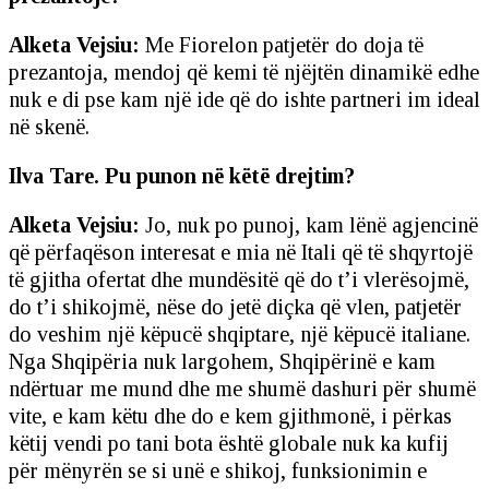
Alketa Vejsiu:
Me Fiorelon patjetër do doja të
prezantoja, mendoj që kemi të njëjtën dinamikë edhe
nuk e di pse kam një ide që do ishte partneri im ideal
në skenë.
Ilva Tare. Pu punon në këtë drejtim?
Alketa Vejsiu:
Jo, nuk po punoj, kam lënë agjencinë
që përfaqëson interesat e mia në Itali që të shqyrtojë
të gjitha ofertat dhe mundësitë që do t’i vlerësojmë,
do t’i shikojmë, nëse do jetë diçka që vlen, patjetër
do veshim një këpucë shqiptare, një këpucë italiane.
Nga Shqipëria nuk largohem, Shqipërinë e kam
ndërtuar me mund dhe me shumë dashuri për shumë
vite, e kam këtu dhe do e kem gjithmonë, i përkas
këtij vendi po tani bota është globale nuk ka kufij
për mënyrën se si unë e shikoj, funksionimin e