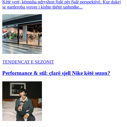
Këtë verë, këmisha ndryshon fjalë për fjalë perspektivë. Kur dukej
se garderoba verore i kishte thënë tashm&e...
TENDENCAT E SEZONIT
Performance & stil: çfarë sjell Nike këtë sezon?