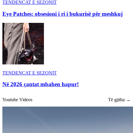
TENDENCAT E SEZONIT
Eye Patches: obsesioni i ri i bukurisë për meshkuj
TENDENCAT E SEZONIT
Në 2026 çantat mbahen hapur!
Youtube Videos
Të gjitha →