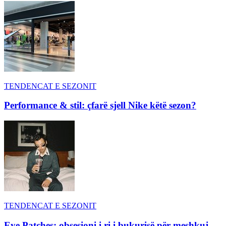
TENDENCAT E SEZONIT
Performance & stil: çfarë sjell Nike këtë sezon?
TENDENCAT E SEZONIT
Eye Patches: obsesioni i ri i bukurisë për meshkuj