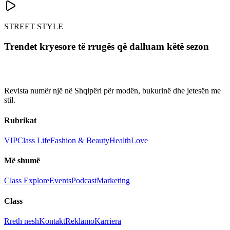
STREET STYLE
Trendet kryesore të rrugës që dalluam këtë sezon
Revista numër një në Shqipëri për modën, bukurinë dhe jetesën me
stil.
Rubrikat
VIP
Class Life
Fashion & Beauty
Health
Love
Më shumë
Class Explore
Events
Podcast
Marketing
Class
Rreth nesh
Kontakt
Reklamo
Karriera