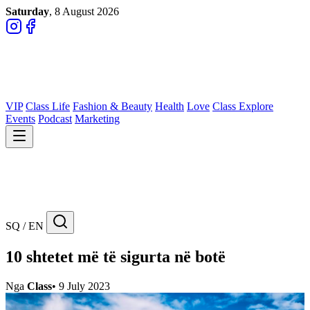
Saturday
, 8 August 2026
VIP
Class Life
Fashion & Beauty
Health
Love
Class Explore
Events
Podcast
Marketing
SQ / EN
10 shtetet më të sigurta në botë
Nga
Class
•
9 July 2023