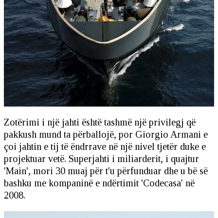
Zotërimi i një jahti është tashmë një privilegj që
pakkush mund ta përballojë, por Giorgio Armani e
çoi jahtin e tij të ëndrrave në një nivel tjetër duke e
projektuar vetë. Superjahti i miliarderit, i quajtur
'Main', mori 30 muaj për t'u përfunduar dhe u bë së
bashku me kompaninë e ndërtimit 'Codecasa' në
2008.