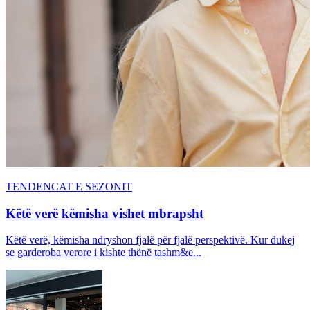
TENDENCAT E SEZONIT
Këtë verë këmisha vishet mbrapsht
Këtë verë, këmisha ndryshon fjalë për fjalë perspektivë. Kur dukej
se garderoba verore i kishte thënë tashm&e...