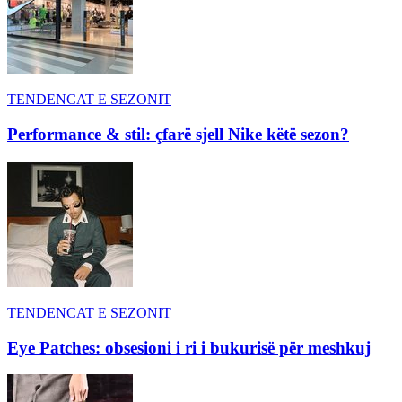
TENDENCAT E SEZONIT
Performance & stil: çfarë sjell Nike këtë sezon?
TENDENCAT E SEZONIT
Eye Patches: obsesioni i ri i bukurisë për meshkuj