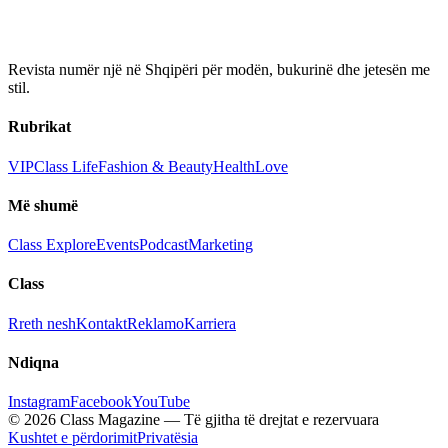
Revista numër një në Shqipëri për modën, bukurinë dhe jetesën me
stil.
Rubrikat
VIP
Class Life
Fashion & Beauty
Health
Love
Më shumë
Class Explore
Events
Podcast
Marketing
Class
Rreth nesh
Kontakt
Reklamo
Karriera
Ndiqna
Instagram
Facebook
YouTube
© 2026 Class Magazine — Të gjitha të drejtat e rezervuara
Kushtet e përdorimit
Privatësia