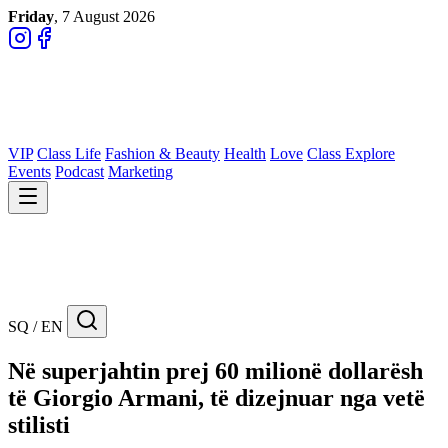
Friday
, 7 August 2026
VIP
Class Life
Fashion & Beauty
Health
Love
Class Explore
Events
Podcast
Marketing
SQ / EN
Në superjahtin prej 60 milionë dollarësh
të Giorgio Armani, të dizejnuar nga vetë
stilisti