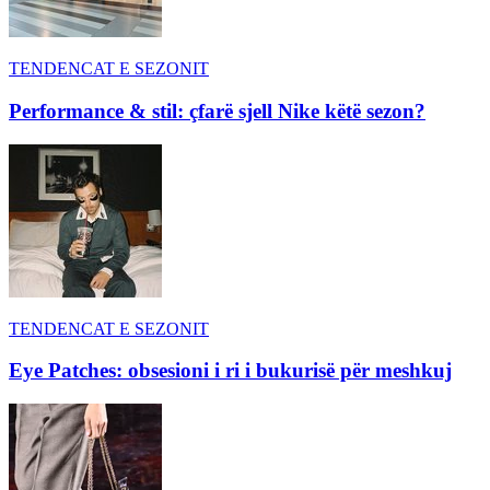
TENDENCAT E SEZONIT
Performance & stil: çfarë sjell Nike këtë sezon?
TENDENCAT E SEZONIT
Eye Patches: obsesioni i ri i bukurisë për meshkuj