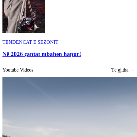
TENDENCAT E SEZONIT
Në 2026 çantat mbahen hapur!
Youtube Videos
Të gjitha →