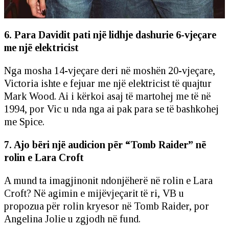
6. Para Davidit pati një lidhje dashurie 6-vjeçare
me një elektricist
Nga mosha 14-vjeçare deri në moshën 20-vjeçare,
Victoria ishte e fejuar me një elektricist të quajtur
Mark Wood. Ai i kërkoi asaj të martohej me të në
1994, por Vic u nda nga ai pak para se të bashkohej
me Spice.
7. Ajo bëri një audicion për “Tomb Raider” në
rolin e Lara Croft
A mund ta imagjinonit ndonjëherë në rolin e Lara
Croft? Në agimin e mijëvjeçarit të ri, VB u
propozua për rolin kryesor në Tomb Raider, por
Angelina Jolie u zgjodh në fund.