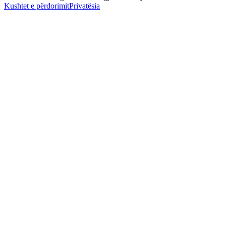
Kushtet e përdorimit
Privatësia