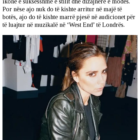
ikonë e suksesshme e stilit dhe dizajnere e modës.
Por nëse ajo nuk do të kishte arritur në majë të
botës, ajo do të kishte marrë pjesë në audicionet për
të luajtur në muzikalë në ‘West End’ të Londrës.