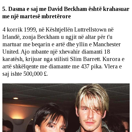
5. Dasma e saj me David Beckham është krahasuar
me një martesë mbretërore
4 korrik 1999, në Kështjellën Luttrellstown në
Irlandë, zonja Beckham u ngjit në altar për t'u
martuar me beqarin e artë dhe yllin e Manchester
United. Ajo mbante një xhevahir diamanti 18
karatësh, krijuar nga stilisti Slim Barrett. Kurora e
artë shkëlqente me diamante me 437 pika. Vlera e
saj ishte 500,000 £.