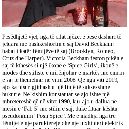
Pesëdhjetë vjet, nga të cilat njëzet e pesë dashuri të
jetuara me bashkëshortin e saj David Beckham:
babai i katër fëmijëve të saj (Brooklyn, Romeo,
Cruz dhe Harper). Victoria Beckham feston pikën e
saj të kthesës si një ikonë e ‘Spice Girls’, ikonë e
modës dhe stiliste e mirënjohur e markës me emrin
e saj të themeluar në vitin 2008. Që nga viti 2019,
ajo ka nisur gjithashtu një linjë të suksesshme
bukurie. Ne kishim konstatuar se ajo ishte një
mbretëreshë që në vitet 1990, kur ajo u dallua në
mesin e ‘Fab 5’ me stilin e saj, duke fituar kështu
pseudonimin "Posh Spice". Më e madhja nga tre
fëmijët e një parukiereje dhe një inxhinieri elektrik