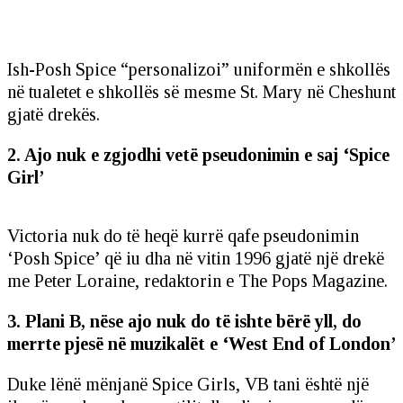
Ish-Posh Spice “personalizoi” uniformën e shkollës
në tualetet e shkollës së mesme St. Mary në Cheshunt
gjatë drekës.
2. Ajo nuk e zgjodhi vetë pseudonimin e saj ‘Spice
Girl’
Victoria nuk do të heqë kurrë qafe pseudonimin
‘Posh Spice’ që iu dha në vitin 1996 gjatë një drekë
me Peter Loraine, redaktorin e The Pops Magazine.
3. Plani B, nëse ajo nuk do të ishte bërë yll, do
merrte pjesë në muzikalët e ‘West End of London’
Duke lënë mënjanë Spice Girls, VB tani është një