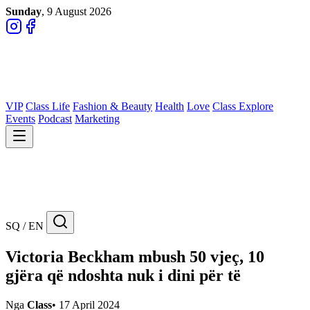
Sunday
, 9 August 2026
VIP
Class Life
Fashion & Beauty
Health
Love
Class Explore
Events
Podcast
Marketing
SQ / EN
Victoria Beckham mbush 50 vjeç, 10
gjëra që ndoshta nuk i dini për të
Nga
Class
•
17 April 2024