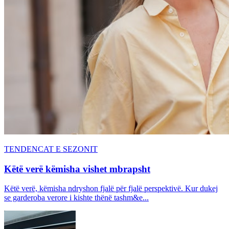
TENDENCAT E SEZONIT
Këtë verë këmisha vishet mbrapsht
Këtë verë, këmisha ndryshon fjalë për fjalë perspektivë. Kur dukej
se garderoba verore i kishte thënë tashm&e...