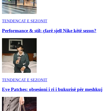
TENDENCAT E SEZONIT
Performance & stil: çfarë sjell Nike këtë sezon?
TENDENCAT E SEZONIT
Eye Patches: obsesioni i ri i bukurisë për meshkuj