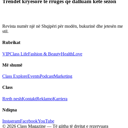
Trendet kryesore të rrugës që dalluam këtë sezon
Revista numër një në Shqipëri për modën, bukurinë dhe jetesën me
stil.
Rubrikat
VIP
Class Life
Fashion & Beauty
Health
Love
Më shumë
Class Explore
Events
Podcast
Marketing
Class
Rreth nesh
Kontakt
Reklamo
Karriera
Ndiqna
Instagram
Facebook
YouTube
© 2026 Class Magazine — Të gjitha të drejtat e rezervuara