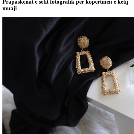
Prapaskenat e setit fotografik për kopertinën e këtij
muaji