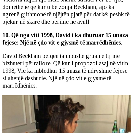
domethënë që kur u bë zonja Beckham, ajo ka
ngrënë gjithmonë të njëjtën pjatë për darkë: peshk të
pjekur në skarë dhe perime në avull.
10. Që nga viti 1998, David i ka dhuruar 15 unaza
fejese: Një në çdo vit e gjysmë të marrëdhënies.
David Beckham pëlqen ta mbushë gruan e tij me
bizhuteri përrallore. Që kur i propozoi asaj në vitin
1998, Vic ka mbledhur 15 unaza të ndryshme fejese
si shenjë dashurie. Një në çdo vit e gjysmë të
marrëdhënies.