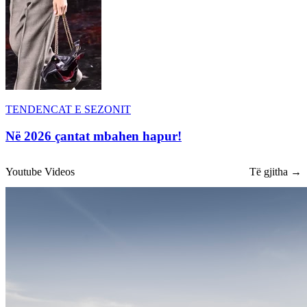
TENDENCAT E SEZONIT
Në 2026 çantat mbahen hapur!
Youtube Videos
Të gjitha →