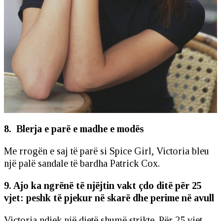
8. Blerja e parë e madhe e modës
Me rrogën e saj të parë si Spice Girl, Victoria bleu
një palë sandale të bardha Patrick Cox.
9. Ajo ka ngrënë të njëjtin vakt çdo ditë për 25
vjet: peshk të pjekur në skarë dhe perime në avull
Victoria ndjek një dietë shumë strikte. Për 25 vjet,