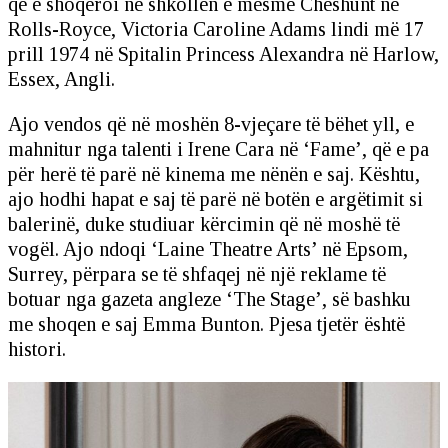
që e shoqëroi në shkollën e mesme Cheshunt në
Rolls-Royce, Victoria Caroline Adams lindi më 17
prill 1974 në Spitalin Princess Alexandra në Harlow,
Essex, Angli.
Ajo vendos që në moshën 8-vjeçare të bëhet yll, e
mahnitur nga talenti i Irene Cara në ‘Fame’, që e pa
për herë të parë në kinema me nënën e saj. Kështu,
ajo hodhi hapat e saj të parë në botën e argëtimit si
balerinë, duke studiuar kërcimin që në moshë të
vogël. Ajo ndoqi ‘Laine Theatre Arts’ në Epsom,
Surrey, përpara se të shfaqej në një reklame të
botuar nga gazeta angleze ‘The Stage’, së bashku
me shoqen e saj Emma Bunton. Pjesa tjetër është
histori.