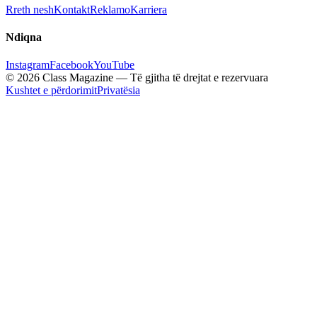
Rreth nesh
Kontakt
Reklamo
Karriera
Ndiqna
Instagram
Facebook
YouTube
© 2026 Class Magazine — Të gjitha të drejtat e rezervuara
Kushtet e përdorimit
Privatësia