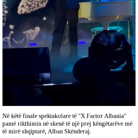
Në këtë finale spektakolare të "X Factor Albania"
pamë rikthimin në skenë të një prej këngëtarëve më
të mirë shqiptarë, Alban Skënderaj.