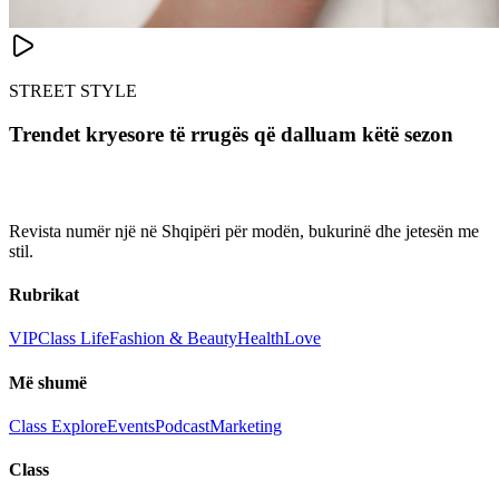
STREET STYLE
Trendet kryesore të rrugës që dalluam këtë sezon
Revista numër një në Shqipëri për modën, bukurinë dhe jetesën me
stil.
Rubrikat
VIP
Class Life
Fashion & Beauty
Health
Love
Më shumë
Class Explore
Events
Podcast
Marketing
Class