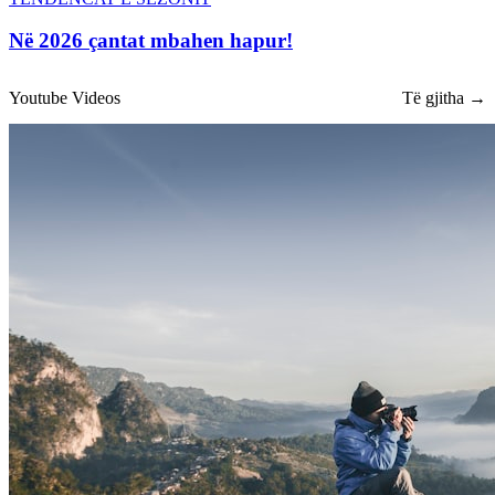
Në 2026 çantat mbahen hapur!
Youtube Videos
Të gjitha →