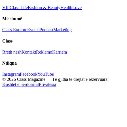
VIP
Class Life
Fashion & Beauty
Health
Love
Më shumë
Class Explore
Events
Podcast
Marketing
Class
Rreth nesh
Kontakt
Reklamo
Karriera
Ndiqna
Instagram
Facebook
YouTube
© 2026 Class Magazine — Të gjitha të drejtat e rezervuara
Kushtet e përdorimit
Privatësia