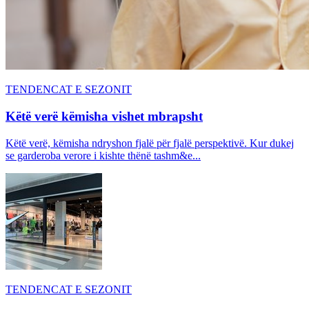
TENDENCAT E SEZONIT
Këtë verë këmisha vishet mbrapsht
Këtë verë, këmisha ndryshon fjalë për fjalë perspektivë. Kur dukej
se garderoba verore i kishte thënë tashm&e...
TENDENCAT E SEZONIT