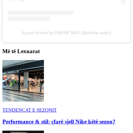
A post shared by DAFINË MOJ (@dafina.zeqiri)
Më të Lexuarat
TENDENCAT E SEZONIT
Performance & stil: çfarë sjell Nike këtë sezon?