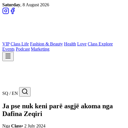
Saturday
, 8 August 2026
VIP
Class Life
Fashion & Beauty
Health
Love
Class Explore
Events
Podcast
Marketing
SQ / EN
Ja pse nuk keni parë asgjë akoma nga
Dafina Zeqiri
Nga
Class
•
2 July 2024