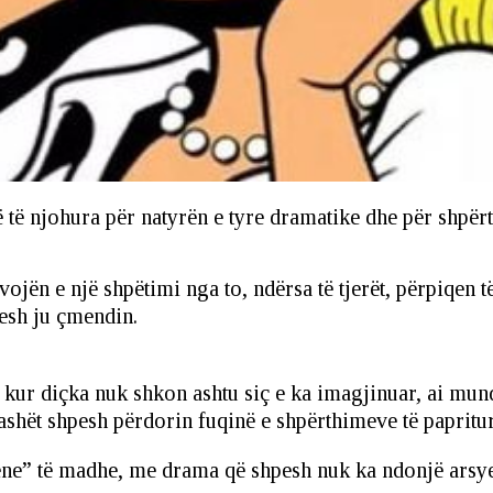
në të njohura për natyrën e tyre dramatike dhe për shpë
ojën e një shpëtimi nga to, ndërsa të tjerët, përpiqen t
pesh ju çmendin.
kur diçka nuk shkon ashtu siç e ka imagjinuar, ai mund 
ashët shpesh përdorin fuqinë e shpërthimeve të papritura
ne” të madhe, me drama që shpesh nuk ka ndonjë arsyeti