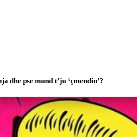
enja dhe pse mund t’ju ‘çmendin’?