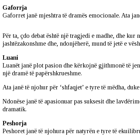
Gaforrja
Gaforret janë mjeshtra të dramës emocionale. Ata janë
Për ta, çdo debat është një tragjedi e madhe, dhe kur n
jashtëzakonshme dhe, ndonjëherë, mund të jetë e vështi
Luani
Luanët janë plot pasion dhe kërkojnë gjithmonë të je
një dramë të papërshkrueshme.
Ata janë të njohur për ‘shfaqjet’ e tyre të mëdha, du
Ndonëse janë të apasionuar pas suksesit dhe lavdërime
dramatik.
Peshorja
Peshoret janë të njohura për natyrën e tyre të ekuilib