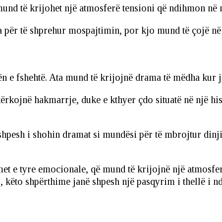
und të krijohet një atmosferë tensioni që ndihmon në nd
a për të shprehur mospajtimin, por kjo mund të çojë në 
ën e fshehtë. Ata mund të krijojnë drama të mëdha kur j
ërkojnë hakmarrje, duke e kthyer çdo situatë në një his
pesh i shohin dramat si mundësi për të mbrojtur dinjite
imet e tyre emocionale, që mund të krijojnë një atmosfe
 këto shpërthime janë shpesh një pasqyrim i thellë i nd