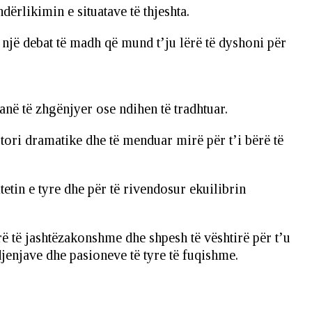
ërlikimin e situatave të thjeshta.
një debat të madh që mund t’ju lërë të dyshoni për
anë të zhgënjyer ose ndihen të tradhtuar.
tori dramatike dhe të menduar mirë për t’i bërë të
tin e tyre dhe për të rivendosur ekuilibrin
rë të jashtëzakonshme dhe shpesh të vështirë për t’u
jenjave dhe pasioneve të tyre të fuqishme.