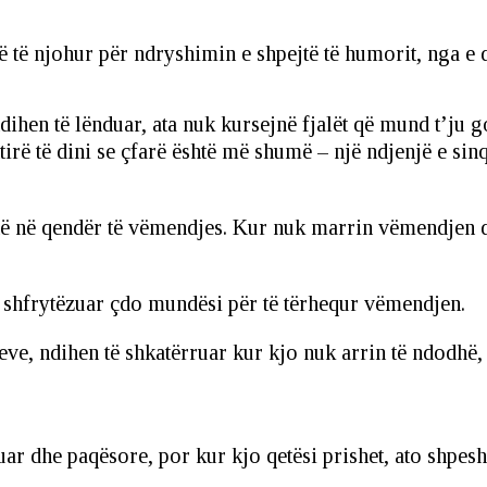
 të njohur për ndryshimin e shpejtë të humorit, nga e 
dihen të lënduar, ata nuk kursejnë fjalët që mund t’ju g
rë të dini se çfarë është më shumë – një ndjenjë e sinq
në në qendër të vëmendjes. Kur nuk marrin vëmendjen që
ke shfrytëzuar çdo mundësi për të tërhequr vëmendjen.
ve, ndihen të shkatërruar kur kjo nuk arrin të ndodhë, 
ruar dhe paqësore, por kur kjo qetësi prishet, ato shpes