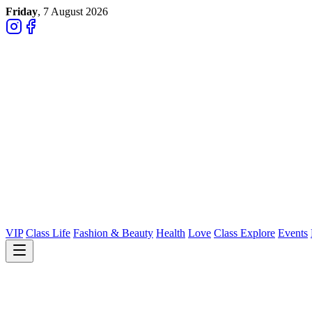
Friday
, 7 August 2026
VIP
Class Life
Fashion & Beauty
Health
Love
Class Explore
Events