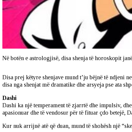
Në botën e astrologjisë, disa shenja të horoskopit ja
Disa prej këtyre shenjave mund t’ju bëjnë të ndjeni nev
disa nga shenjat më dramatike dhe arsyeja pse ata sh
Dashi
Dashi ka një temperament të zjarrtë dhe impulsiv, dhe 
apasionuar dhe të vendosur për të fituar çdo betejë, D
Kur nuk arrijnë atë që duan, mund të shohësh një “ske