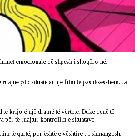
rthimet emocionale që shpesh i shoqërojnë.
ë ruajnë çdo situatë si një film të pasuksesshëm. Ja
të krijojë një dramë të vërtetë. Duke qenë të
 për të ruajtur kontrollin e situatave.
m të qartë, por është e vështirë t’i shmangesh.