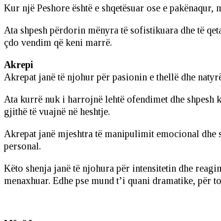
Kur një Peshore është e shqetësuar ose e pakënaqur, m
Ata shpesh përdorin mënyra të sofistikuara dhe të qet
çdo vendim që keni marrë.
Akrepi
Akrepat janë të njohur për pasionin e thellë dhe natyr
Ata kurrë nuk i harrojnë lehtë ofendimet dhe shpesh k
gjithë të vuajnë në heshtje.
Akrepat janë mjeshtra të manipulimit emocional dhe sh
personal.
Këto shenja janë të njohura për intensitetin dhe reag
menaxhuar. Edhe pse mund t’i quani dramatike, për to,