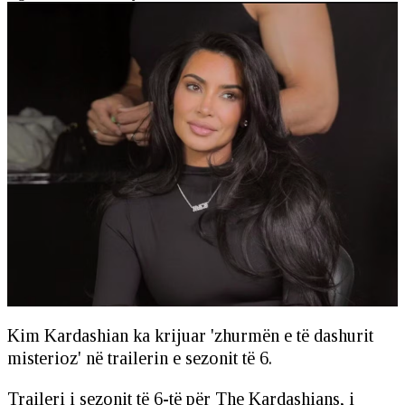
Kim Kardashian ka krijuar 'zhurmën e të dashurit
misterioz' në trailerin e sezonit të 6.
Traileri i sezonit të 6-të për The Kardashians, i