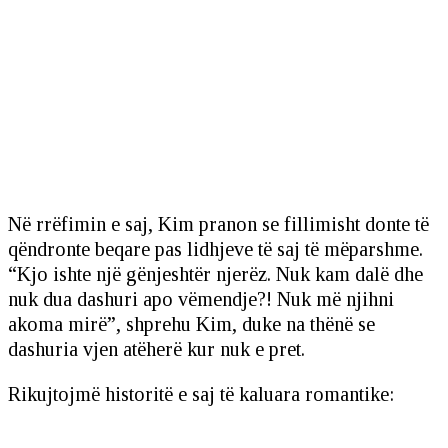
Në rrëfimin e saj, Kim pranon se fillimisht donte të
qëndronte beqare pas lidhjeve të saj të mëparshme.
“Kjo ishte një gënjeshtër njerëz. Nuk kam dalë dhe
nuk dua dashuri apo vëmendje?! Nuk më njihni
akoma mirë”, shprehu Kim, duke na thënë se
dashuria vjen atëherë kur nuk e pret.
Rikujtojmë historitë e saj të kaluara romantike: