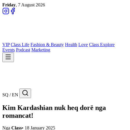
Friday
, 7 August 2026
VIP
Class Life
Fashion & Beauty
Health
Love
Class Explore
Events
Podcast
Marketing
SQ / EN
Kim Kardashian nuk heq dorë nga
romancat!
Nga
Class
•
18 January 2025