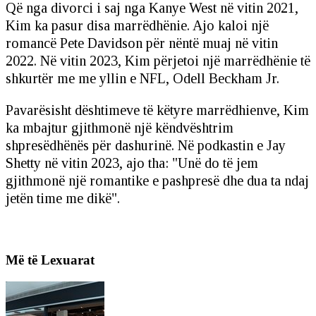
Që nga divorci i saj nga Kanye West në vitin 2021,
Kim ka pasur disa marrëdhënie. Ajo kaloi një
romancë Pete Davidson për nëntë muaj në vitin
2022. Në vitin 2023, Kim përjetoi një marrëdhënie të
shkurtër me me yllin e NFL, Odell Beckham Jr.
Pavarësisht dështimeve të këtyre marrëdhienve, Kim
ka mbajtur gjithmonë një këndvështrim
shpresëdhënës për dashurinë. Në podkastin e Jay
Shetty në vitin 2023, ajo tha: "Unë do të jem
gjithmonë një romantike e pashpresë dhe dua ta ndaj
jetën time me dikë".
Më të Lexuarat