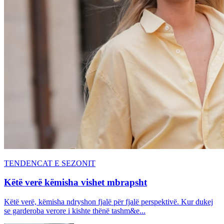
TENDENCAT E SEZONIT
Këtë verë këmisha vishet mbrapsht
Këtë verë, këmisha ndryshon fjalë për fjalë perspektivë. Kur dukej
se garderoba verore i kishte thënë tashm&e...