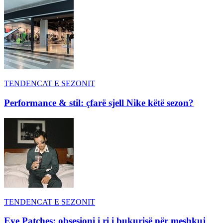
TENDENCAT E SEZONIT
Performance & stil: çfarë sjell Nike këtë sezon?
TENDENCAT E SEZONIT
Eye Patches: obsesioni i ri i bukurisë për meshkuj