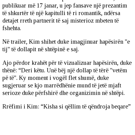
publikuar më 17 janar, u jep fansave një prezantim
të shkurtër të një kapitulli të ri romantik, ndërsa
detajet rreth partnerit të saj misterioz mbeten të
fshehta.
Në trailer, Kim shihet duke imagjinuar hapësirën "e
tij" të dollapit në shtëpinë e saj.
Ajo përdor krahët për të vizualizuar hapësirën, duke
thënë: “Deri këtu. Unë bëj një dollap të tërë "vetëm
pë të". Ky moment i vogël flet shumë, duke
sugjeruar se kjo marrëdhënie mund të jetë mjaft
serioze duke përfshirë dhe organizimin në shtëpi.
Rrëfimi i Kim: “Kisha si qëllim të qëndroja beqare”