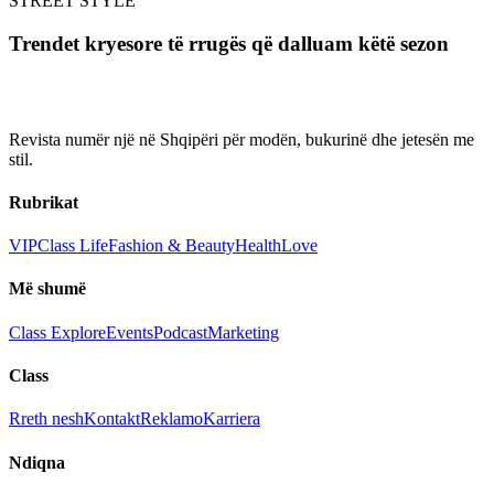
STREET STYLE
Trendet kryesore të rrugës që dalluam këtë sezon
Revista numër një në Shqipëri për modën, bukurinë dhe jetesën me
stil.
Rubrikat
VIP
Class Life
Fashion & Beauty
Health
Love
Më shumë
Class Explore
Events
Podcast
Marketing
Class
Rreth nesh
Kontakt
Reklamo
Karriera
Ndiqna