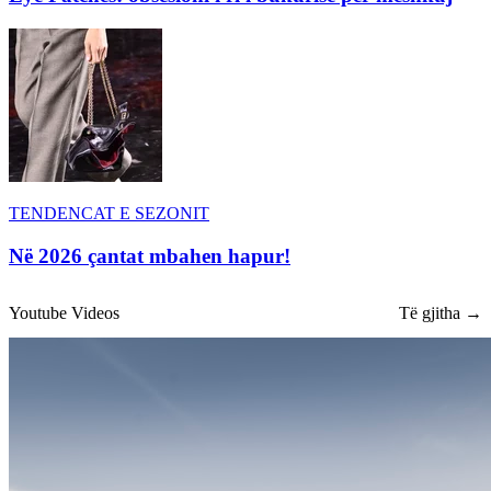
TENDENCAT E SEZONIT
Në 2026 çantat mbahen hapur!
Youtube Videos
Të gjitha →