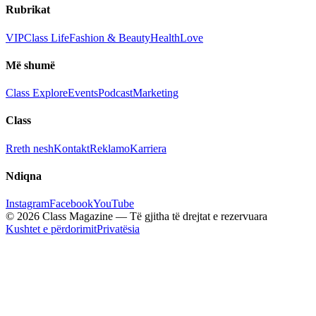
Rubrikat
VIP
Class Life
Fashion & Beauty
Health
Love
Më shumë
Class Explore
Events
Podcast
Marketing
Class
Rreth nesh
Kontakt
Reklamo
Karriera
Ndiqna
Instagram
Facebook
YouTube
© 2026 Class Magazine — Të gjitha të drejtat e rezervuara
Kushtet e përdorimit
Privatësia