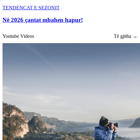
TENDENCAT E SEZONIT
Në 2026 çantat mbahen hapur!
Youtube Videos
Të gjitha →