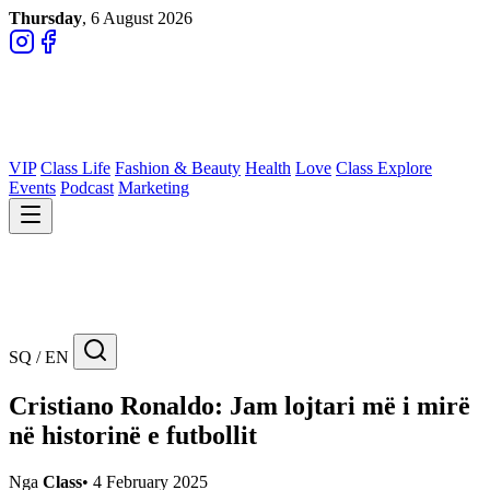
Thursday
, 6 August 2026
VIP
Class Life
Fashion & Beauty
Health
Love
Class Explore
Events
Podcast
Marketing
SQ / EN
Cristiano Ronaldo: Jam lojtari më i mirë
në historinë e futbollit
Nga
Class
•
4 February 2025