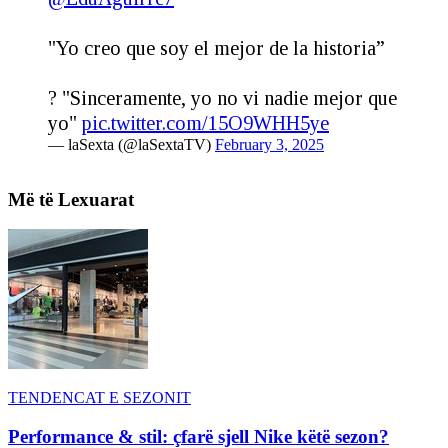
"Yo creo que soy el mejor de la historia”
? "Sinceramente, yo no vi nadie mejor que
yo"
pic.twitter.com/15O9WHH5ye
— laSexta (@laSextaTV)
February 3, 2025
Më të Lexuarat
TENDENCAT E SEZONIT
Performance & stil: çfarë sjell Nike këtë sezon?