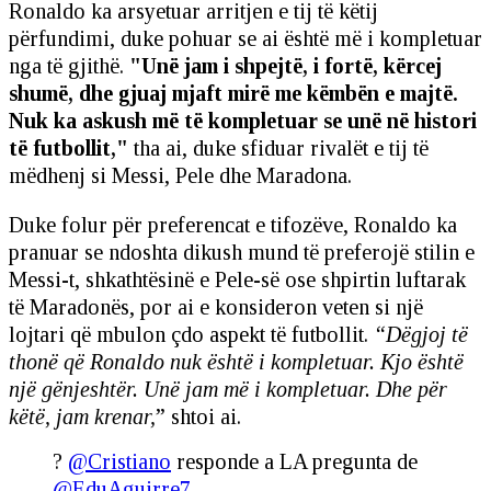
Ronaldo ka arsyetuar arritjen e tij të këtij
përfundimi, duke pohuar se ai është më i kompletuar
nga të gjithë.
"Unë jam i shpejtë, i fortë, kërcej
shumë, dhe gjuaj mjaft mirë me këmbën e majtë.
Nuk ka askush më të kompletuar se unë në histori
të futbollit,"
tha ai, duke sfiduar rivalët e tij të
mëdhenj si Messi, Pele dhe Maradona.
Duke folur për preferencat e tifozëve, Ronaldo ka
pranuar se ndoshta dikush mund të preferojë stilin e
Messi-t, shkathtësinë e Pele-së ose shpirtin luftarak
të Maradonës, por ai e konsideron veten si një
lojtari që mbulon çdo aspekt të futbollit.
“Dëgjoj të
thonë që Ronaldo nuk është i kompletuar. Kjo është
një gënjeshtër. Unë jam më i kompletuar. Dhe për
këtë, jam krenar,
” shtoi ai.
?
@Cristiano
responde a LA pregunta de
@EduAguirre7