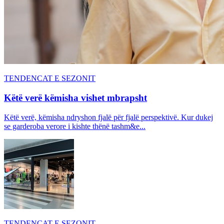
TENDENCAT E SEZONIT
Këtë verë këmisha vishet mbrapsht
Këtë verë, këmisha ndryshon fjalë për fjalë perspektivë. Kur dukej
se garderoba verore i kishte thënë tashm&e...
TENDENCAT E SEZONIT