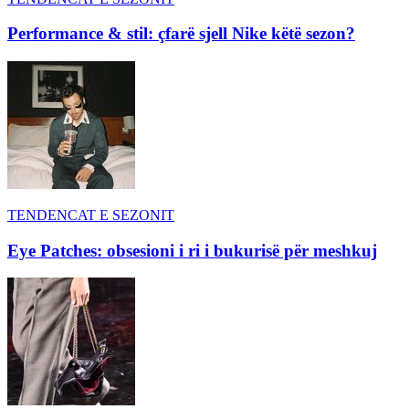
Performance & stil: çfarë sjell Nike këtë sezon?
TENDENCAT E SEZONIT
Eye Patches: obsesioni i ri i bukurisë për meshkuj