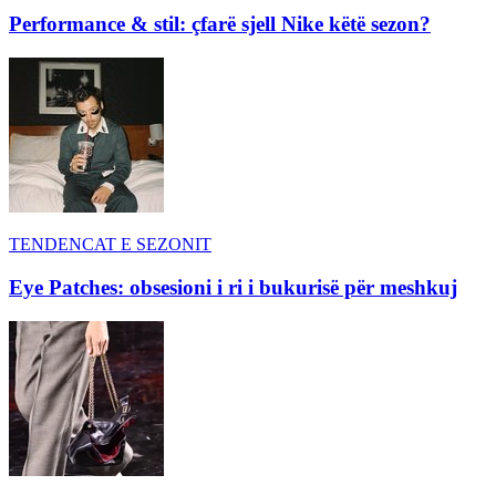
Performance & stil: çfarë sjell Nike këtë sezon?
TENDENCAT E SEZONIT
Eye Patches: obsesioni i ri i bukurisë për meshkuj