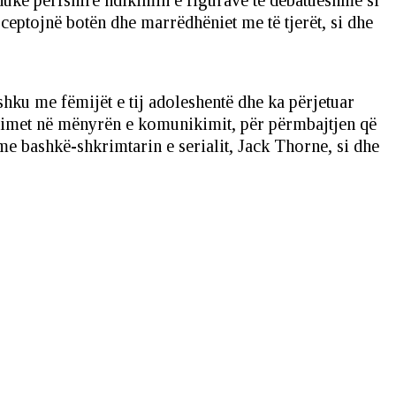
duke përfshirë ndikimin e figurave të debatueshme si
ceptojnë botën dhe marrëdhëniet me të tjerët, si dhe
shku me fëmijët e tij adoleshentë dhe ka përjetuar
yshimet në mënyrën e komunikimit, për përmbajtjen që
me bashkë-shkrimtarin e serialit, Jack Thorne, si dhe