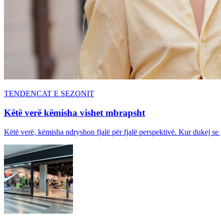
TENDENCAT E SEZONIT
Këtë verë këmisha vishet mbrapsht
Këtë verë, këmisha ndryshon fjalë për fjalë perspektivë. Kur dukej se