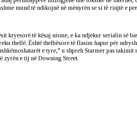
 ndaj përmbajtjeve mizogjene dhe toksike në internet, 
mshme mund të ndikojnë në mënyrën se si të rinjtë e per
it kryesorë të kësaj nisme, e ka ndjekur serialin së ba
 preku thellë. Është thelbësore të flasim hapur për ndr
bashkëmoshatarët e tyre,” u shpreh Starmer pas takimit 
ë zyrën e tij në Downing Street.