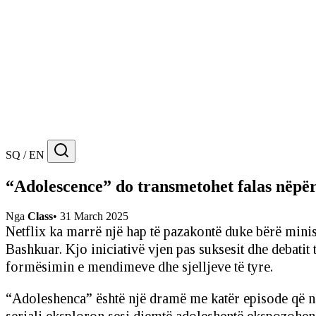
SQ / EN
“Adolescence” do transmetohet falas nëpër
Nga
Class
•
31 March 2025
Netflix ka marrë një hap të pazakontë duke bërë minis
Bashkuar. Kjo iniciativë vjen pas suksesit dhe debatit t
formësimin e mendimeve dhe sjelljeve të tyre.
“Adoleshenca” është një dramë me katër episode që ndjek