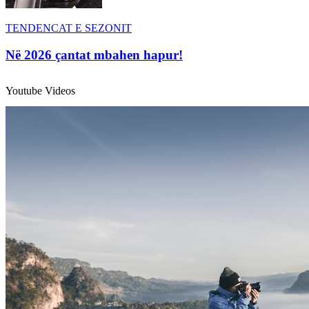
TENDENCAT E SEZONIT
Në 2026 çantat mbahen hapur!
Youtube Videos