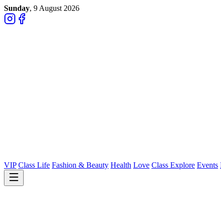
Sunday
, 9 August 2026
VIP
Class Life
Fashion & Beauty
Health
Love
Class Explore
Events