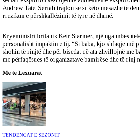
seriali eksploron sesi djemtë adoleshentë ekspozohen
Andrew Tate. Seriali trajton se si këto mesazhe të dë
rrezikun e përshkallëzimit të tyre në dhunë.
Kryeministri britanik Keir Starmer, një nga mbështetës
personalisht impaktin e tij. “Si baba, kjo shfaqje më
shohin të rinjtë dhe për bisedat që ata zhvillojnë me 
me përfaqësues të organizatave bamirëse dhe të rinj n
Më të Lexuarat
TENDENCAT E SEZONIT