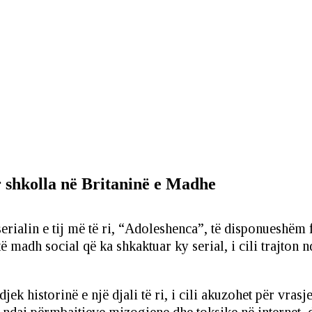
 shkolla në Britaninë e Madhe
erialin e tij më të ri, “Adoleshenca”, të disponueshëm
ë madh social që ka shkaktuar ky serial, i cili trajton nd
 historinë e një djali të ri, i cili akuzohet për vrasje