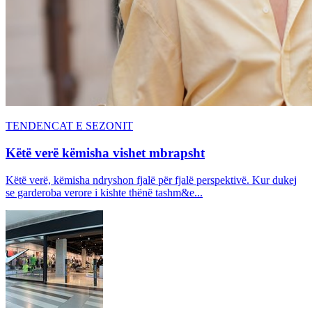
TENDENCAT E SEZONIT
Këtë verë këmisha vishet mbrapsht
Këtë verë, këmisha ndryshon fjalë për fjalë perspektivë. Kur dukej
se garderoba verore i kishte thënë tashm&e...