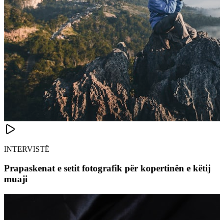
INTERVISTË
Prapaskenat e setit fotografik për kopertinën e këtij
muaji