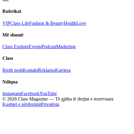
Rubrikat
VIP
Class Life
Fashion & Beauty
Health
Love
Më shumë
Class Explore
Events
Podcast
Marketing
Class
Rreth nesh
Kontakt
Reklamo
Karriera
Ndiqna
Instagram
Facebook
YouTube
© 2026 Class Magazine — Të gjitha të drejtat e rezervuara
Kushtet e përdorimit
Privatësia