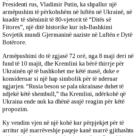
Presidenti rus, Vladimir Putin, ka shpallur një
armëpushim të përkohshëm në luftën në Ukrainë, në
kuadër të shënimit të 80-vjetorit të “Ditës së
Fitores”, një ditë historike kur ish-Bashkimi
Sovjetik mundi Gjermaninë naziste në Luftën e Dytë
Botërore.
Armëpushimi do të zgjasë 72 orë, nga 8 maji deri në
fund të 10 majit, dhe Kremlini ka bërë thirrje për
Ukrainën që të bashkohet me këtë masë, duke e
konsideruar si një hap simbolik për të nderuar
ngjarjen. “Rusia beson se pala ukrainase duhet të
ndjekë këtë shembull,” tha Kremlini, ndërkohë që
Ukraina ende nuk ka dhënë asnjë reagim për këtë
propozim.
Ky vendim vjen në një kohë kur përpjekjet për të
arritur një marrëveshje paqeje kanë marrë gjithashtu