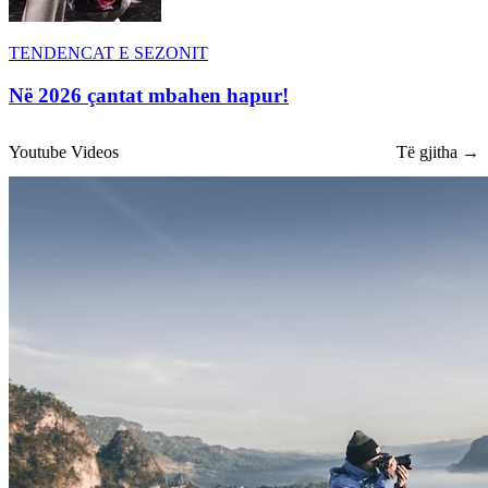
TENDENCAT E SEZONIT
Në 2026 çantat mbahen hapur!
Youtube Videos
Të gjitha →