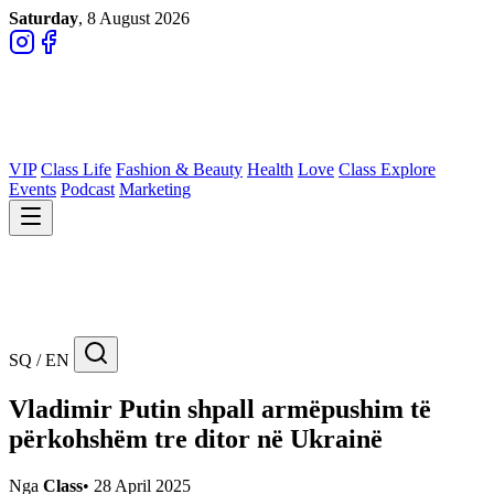
Saturday
, 8 August 2026
VIP
Class Life
Fashion & Beauty
Health
Love
Class Explore
Events
Podcast
Marketing
SQ / EN
Vladimir Putin shpall armëpushim të
përkohshëm tre ditor në Ukrainë
Nga
Class
•
28 April 2025